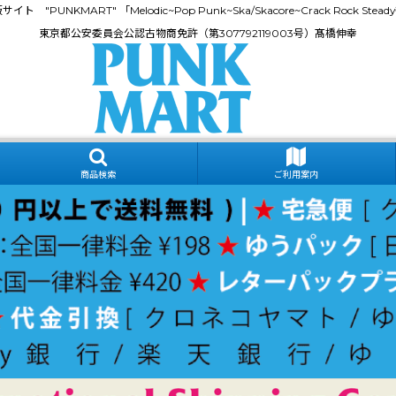
門通販サイト "PUNKMART" 「Melodic~Pop Punk~Ska/Skacore~Crack Rock
東京都公安委員会公認古物商免許（第307792119003号）髙橋伸幸
商品検索
ご利用案内