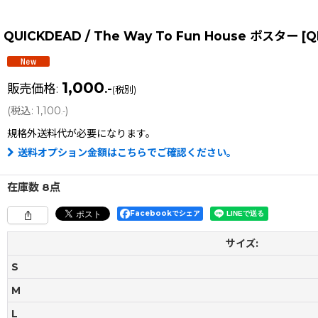
QUICKDEAD / The Way To Fun House ポスター
[
Q
1,000
販売価格
:
.-
(税別)
(
税込
:
1,100
)
.-
規格外送料
代が必要になります。
送料オプション金額はこちらでご確認ください。
在庫数 8点
Facebookでシェア
サイズ:
S
M
L