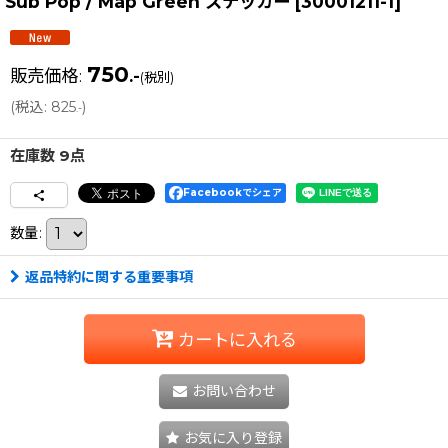
Sub Pop / Map Green ステッカー
[
30001211-1
]
750
販売価格
:
.-
(税別)
(
税込
:
825
)
.-
在庫数 9点
Facebookでシェア
数量
:
返品特約に関する重要事項
カートに入れる
お問い合わせ
お気に入り登録