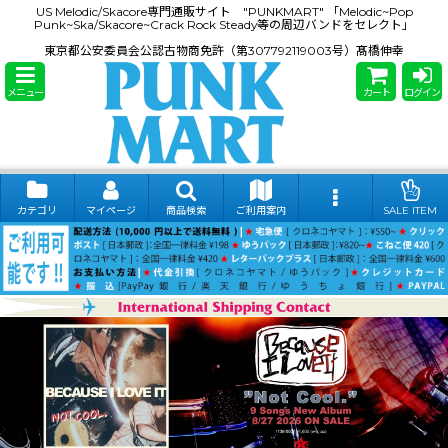
US Melodic/Skacore専門通販サイト "PUNKMART" 「Melodic~Pop
Punk~Ska/Skacore~Crack Rock Steady等の周辺バンドをセレクト」
東京都公安委員会公認古物商免許（第307792119003号）髙橋伸幸
メニュー
カート
ログイン
カテゴリ
マイページ
商品検索
ご利用案内
SALE ITEM