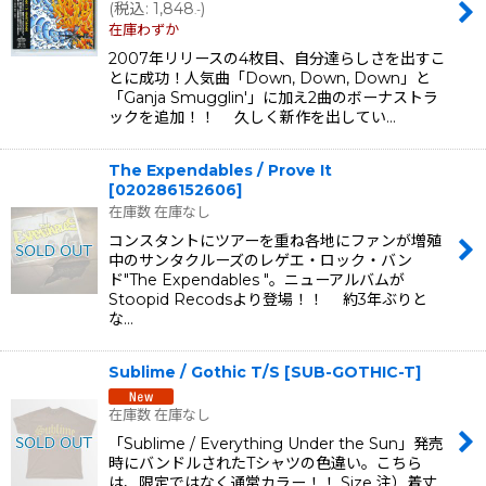
(
税込
:
1,848
)
.-
在庫わずか
2007年リリースの4枚目、自分達らしさを出すこ
とに成功！人気曲「Down, Down, Down」と
「Ganja Smugglin'」に加え2曲のボーナストラ
ックを追加！！ 久しく新作を出してい…
The Expendables / Prove It
[
020286152606
]
在庫数 在庫なし
コンスタントにツアーを重ね各地にファンが増殖
中のサンタクルーズのレゲエ・ロック・バン
ド"The Expendables "。ニューアルバムが
Stoopid Recodsより登場！！ 約3年ぶりと
な…
Sublime / Gothic T/S
[
SUB-GOTHIC-T
]
在庫数 在庫なし
「Sublime / Everything Under the Sun」発売
時にバンドルされたTシャツの色違い。こちら
は、限定ではなく通常カラー！！ Size 注）着丈