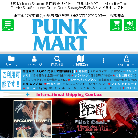
US Melodic/Skacore専門通販サイト "PUNKMART" 「Melodic~Pop
Punk~Ska/Skacore~Crack Rock Steady等の周辺バンドをセレクト」
東京都公安委員会公認古物商免許（第307792119003号）髙橋伸幸
メニュー
カート
ログイン
カテゴリ
マイページ
商品検索
ご利用案内
SALE ITEM