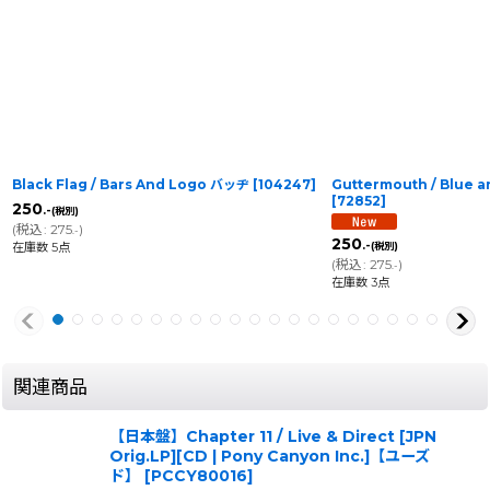
Black Flag / Bars And Logo バッヂ
[
104247
]
Guttermouth / Blue 
[
72852
]
250
.-
(税別)
(
税込
:
275
)
.-
250
.-
在庫数 5点
(税別)
(
税込
:
275
)
.-
在庫数 3点
関連商品
【日本盤】Chapter 11 / Live & Direct [JPN
Orig.LP][CD | Pony Canyon Inc.]【ユーズ
ド】
[
PCCY80016
]