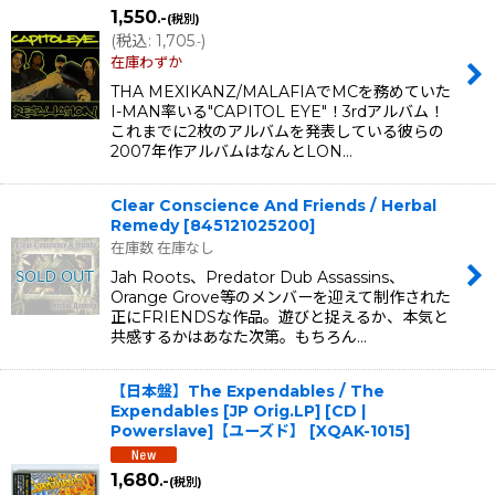
1,550
.-
(税別)
(
税込
:
1,705
)
.-
在庫わずか
THA MEXIKANZ/MALAFIAでMCを務めていた
I-MAN率いる"CAPITOL EYE"！3rdアルバム！
これまでに2枚のアルバムを発表している彼らの
2007年作アルバムはなんとLON…
Clear Conscience And Friends / Herbal
Remedy
[
845121025200
]
在庫数 在庫なし
Jah Roots、Predator Dub Assassins、
Orange Grove等のメンバーを迎えて制作された
正にFRIENDSな作品。遊びと捉えるか、本気と
共感するかはあなた次第。もちろん…
【日本盤】The Expendables / The
Expendables [JP Orig.LP] [CD |
Powerslave]【ユーズド】
[
XQAK-1015
]
1,680
.-
(税別)