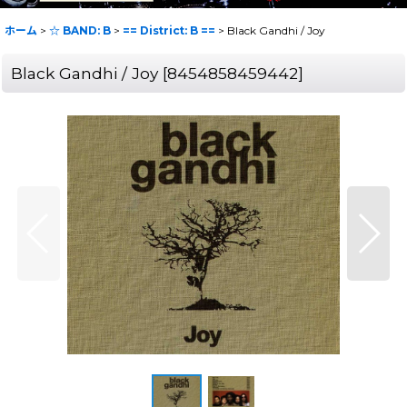
ホーム
>
☆ BAND: B
>
== District: B ==
>
Black Gandhi / Joy
Black Gandhi / Joy
[
8454858459442
]