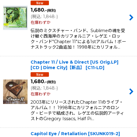
1,680
.-
(税別)
(
税込
:
1,848
)
.-
在庫わずか
伝説のミクスチャー・バンド、Sublimeの魂を受
け継ぐ西海岸のカリフォルニア・レゲエ・ロッ
ク・バンド"Chapter 11"による1stアルバム！ボー
ナストラック2曲追加！ 1998年にカリフォル…
Chapter 11 / Live & Direct [US Orig.LP]
[CD | Dime City]【新品】
[
C11-LD
]
1,680
.-
(税別)
(
税込
:
1,848
)
.-
在庫わずか
2003年にリリースされたChapter 11のライブ・
アルバム！！ 1998年にカリフォルニアのロン
グ・ビーチで結成され、レゲエの伝説的アーティ
ストのGregory Issacs, Half Pi…
Capitol Eye / Retaliation
[
SKUNK019-2
]