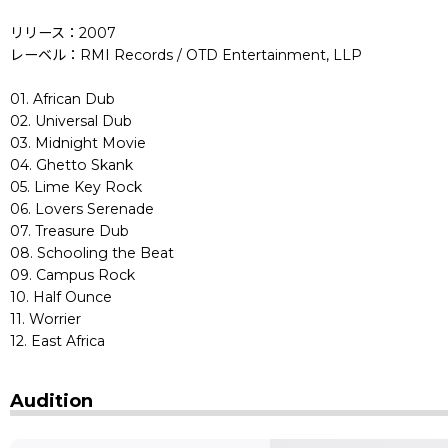
リリース：2007
レーベル：RMI Records / OTD Entertainment, LLP
01. African Dub
02. Universal Dub
03. Midnight Movie
04. Ghetto Skank
05. Lime Key Rock
06. Lovers Serenade
07. Treasure Dub
08. Schooling the Beat
09. Campus Rock
10. Half Ounce
11. Worrier
12. East Africa
Audition