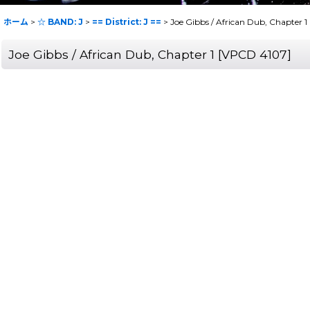
ホーム
>
☆ BAND: J
>
== District: J ==
>
Joe Gibbs / African Dub, Chapter 1
Joe Gibbs / African Dub, Chapter 1
[
VPCD 4107
]