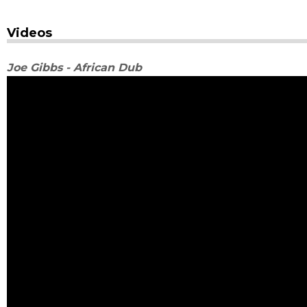
Videos
Joe Gibbs - African Dub