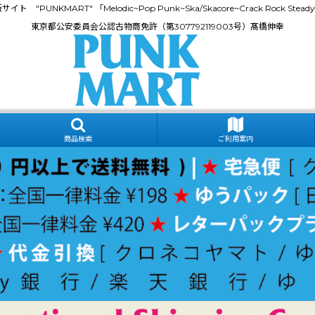
門通販サイト "PUNKMART" 「Melodic~Pop Punk~Ska/Skacore~Crack Rock
東京都公安委員会公認古物商免許（第307792119003号）髙橋伸幸
商品検索
ご利用案内