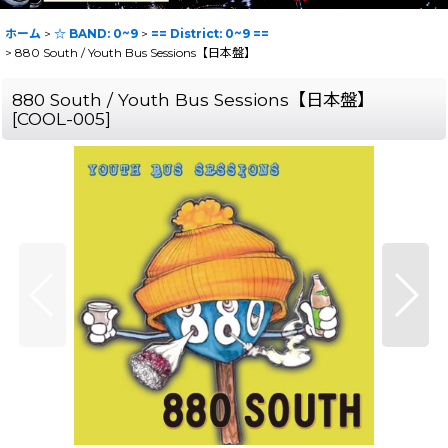
ホーム
>
☆ BAND: 0~9
>
== District: 0~9 ==
>
880 South / Youth Bus Sessions【日本盤】
880 South / Youth Bus Sessions【日本盤】
[
COOL-005
]