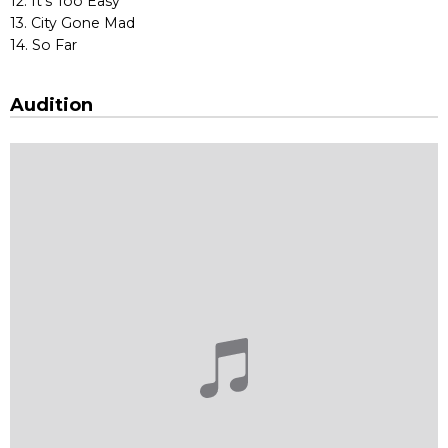
12. It's Too Easy
13. City Gone Mad
14. So Far
Audition