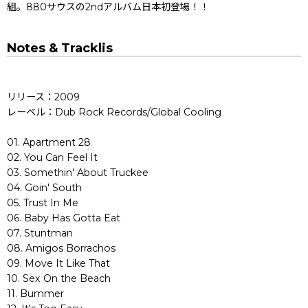
組。880サウスの2ndアルバム日本初登場！！
Notes & Tracklis
リリース：2009
レーベル：Dub Rock Records/Global Cooling
01. Apartment 28
02. You Can Feel It
03. Somethin' About Truckee
04. Goin' South
05. Trust In Me
06. Baby Has Gotta Eat
07. Stuntman
08. Amigos Borrachos
09. Move It Like That
10. Sex On the Beach
11. Bummer