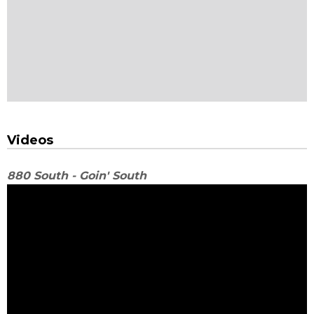
Videos
880 South - Goin' South