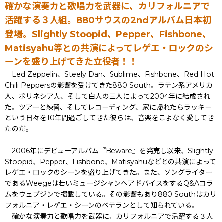
確かな演奏力と歌唱力を武器に、カリフォルニアで
活躍する３人組。880サウスの2ndアルバム日本初
登場。Slightly Stoopid、Pepper、Fishbone、
Matisyahu等との共演によってレゲエ・ロックのシ
ーンを盛り上げてきた立役者！！
Led Zeppelin、Steely Dan、Sublime、Fishbone、Red Hot
Chili Peppersの影響を受けてきた880 South。ラテン系アメリカ
人、ポリネシア人、そして白人の三人によって2004年に結成され
た。ツアーと練習、そしてレコーディング、家に帰れたらラッキー
という日々を10年間過ごしてきた彼らは、音楽をこよなく愛してき
たのだ。
2006年にデビューアルバム『Beware』を発売し以来、Slightly
Stoopid、Pepper、Fishbone、Matisyahuなどとの共演によって
レゲエ・ロックのシーンを盛り上げてきた。また、ソングライター
であるWeegeは若いミュージシャンへアドバイスをするQ&Aコラ
ムをウェブジンで掲載している。その影響もあり880 Southはカリ
フォルニア・レゲエ・シーンのベテランとして知られている。
確かな演奏力と歌唱力を武器に、カリフォルニアで活躍する３人