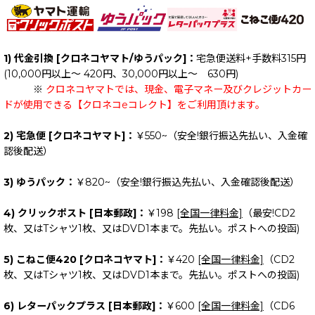
1) 代金引換 [クロネコヤマト/ゆうパック]：
宅急便送料+手数料315円
(10,000円以上～ 420円、30,000円以上～ 630円)
※
クロネコヤマトでは、現金、電子マネー及びクレジットカー
ドが使用できる【クロネコeコレクト】をご利用頂けます。
2) 宅急便 [クロネコヤマト]：
￥550~（安全!銀行振込先払い、入金確
認後配送）
3) ゆうパック：
￥820~（安全!銀行振込先払い、入金確認後配送）
4) クリックポスト [日本郵政]：
￥198
[全国一律料金]
（最安!CD2
枚、又はTシャツ1枚、又はDVD1本まで。先払い。ポストへの投函)
5) こねこ便420 [クロネコヤマト]：
￥420
[全国一律料金]
（CD2
枚、又はTシャツ1枚、又はDVD1本まで。先払い。ポストへの投函)
6) レターパックプラス [日本郵政]：
￥600
[全国一律料金]
（CD6