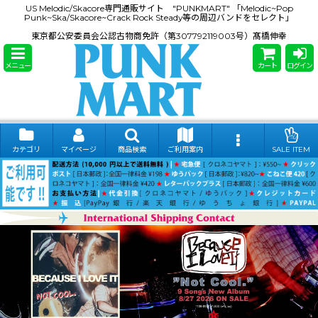
US Melodic/Skacore専門通販サイト "PUNKMART" 「Melodic~Pop
Punk~Ska/Skacore~Crack Rock Steady等の周辺バンドをセレクト」
東京都公安委員会公認古物商免許（第307792119003号）髙橋伸幸
メニュー
カート
ログイン
カテゴリ
マイページ
商品検索
ご利用案内
SALE ITEM