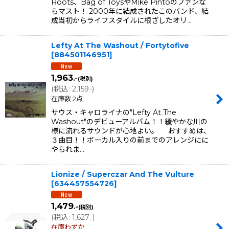
Roots、Bag of ToysやMike Pintoのファンな
らマスト！ 2000年に結成されたこのバンド、結
成当初からライフスタイルに根ざしたオリ…
Lefty At The Washout / Fortytofive
[
884501146951
]
1,963
.-
(税別)
(
税込
:
2,159
)
.-
在庫数 2点
サウス・キャロライナの"Lefty At The
Washout"のデビューアルバム！！緩やかな川の
様に流れるサウンドが心地よい。 おすすめは、
３曲目！！ボーカル入りの前までのアレンジにに
やられま…
Lionize / Superczar And The Vulture
[
634457554726
]
1,479
.-
(税別)
(
税込
:
1,627
)
.-
在庫わずか