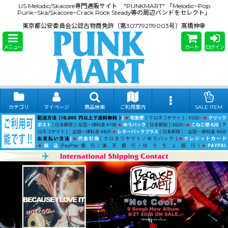
US Melodic/Skacore専門通販サイト "PUNKMART" 「Melodic~Pop
Punk~Ska/Skacore~Crack Rock Steady等の周辺バンドをセレクト」
東京都公安委員会公認古物商免許（第307792119003号）髙橋伸幸
メニュー
カート
ログイン
カテゴリ
マイページ
商品検索
ご利用案内
SALE ITEM