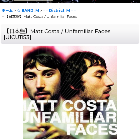
ホーム
>
☆ BAND: M
>
== District: M ==
>
【日本盤】Matt Costa / Unfamiliar Faces
【日本盤】Matt Costa / Unfamiliar Faces
[
UICU1153
]