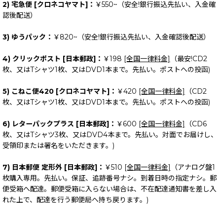
2) 宅急便 [クロネコヤマト]：
￥550~（安全!銀行振込先払い、入金確
認後配送）
3) ゆうパック：
￥820~（安全!銀行振込先払い、入金確認後配送）
4) クリックポスト [日本郵政]：
￥198
[全国一律料金]
（最安!CD2
枚、又はTシャツ1枚、又はDVD1本まで。先払い。ポストへの投函)
5) こねこ便420 [クロネコヤマト]：
￥420
[全国一律料金]
（CD2
枚、又はTシャツ1枚、又はDVD1本まで。先払い。ポストへの投函)
6) レターパックプラス [日本郵政]：
￥600
[全国一律料金]
（CD6
枚、又はTシャツ3枚、又はDVD4本まで。先払い。対面でお届けし、
受領印または署名をいただきます。)
7) 日本郵便 定形外 [日本郵政]：
￥510
[全国一律料金]
（アナログ盤1
枚購入専用。先払い。保証、追跡番号ナシ。到着日時の指定ナシ。郵
便受箱へ配達。郵便受箱に入らない場合は、不在配達通知書を差し入
れた上で、配達を行う郵便局へ持ち戻ります。)