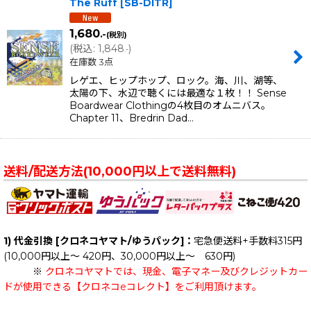
The Ruff
[
SB-DITR
]
1,680
.-
(税別)
(
税込
:
1,848
)
.-
在庫数 3点
レゲエ、ヒップホップ、ロック。海、川、湖等、
太陽の下、水辺で聴くには最適な１枚！！ Sense
Boardwear Clothingの4枚目のオムニバス。
Chapter 11、Bredrin Dad…
送料/配送方法(10,000円以上で送料無料)
1) 代金引換 [クロネコヤマト/ゆうパック]：
宅急便送料+手数料315円
(10,000円以上～ 420円、30,000円以上～ 630円)
※
クロネコヤマトでは、現金、電子マネー及びクレジットカー
ドが使用できる【クロネコeコレクト】をご利用頂けます。