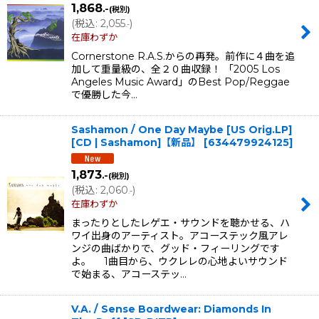
1,868
.-
(税別)
(
税込
:
2,055
)
.-
在庫わずか
Cornerstone R.A.S.からの再発。前作に４曲を追
加して重量級の、全２０曲収録！ 「2005 Los
Angeles Music Award」のBest Pop/Reggae
で優勝した今…
Sashamon / One Day Maybe [US Orig.LP]
[CD | Sashamon]【新品】
[
634479924125
]
1,873
.-
(税別)
(
税込
:
2,060
)
.-
在庫わずか
まったりとしたレゲエ・サウンドを聴かせる、ハ
ワイ出身のアーティスト。アコーステック風アレ
ンジの曲ばかりで、グッド・フィーリングです
よ。 1曲目から、ウクレレの心地よいサウンド
で始まる、アコーステッ…
V.A. / Sense Boardwear: Diamonds In