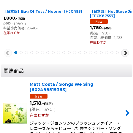
【日本盤】Bag Of Toys / Nooner
[
HJCR93
]
【日本盤】Hot Stove Jim
[
TFCK87557
]
1,800
.-
(税別)
(
税込
:
1,980
)
.-
1,780
希望小売価格
:
2,448
.-
(税別)
.-
在庫わずか
(
税込
:
1,958
)
.-
希望小売価格
:
2,233
.-
在庫わずか
関連商品
Matt Costa / Songs We Sing
[
602498519363
]
1,518
.-
(税別)
(
税込
:
1,670
)
.-
在庫わずか
ジャック・ジョンソンのブラッシュファイアー・
レコーズからデビューした男性シンガー・ソング