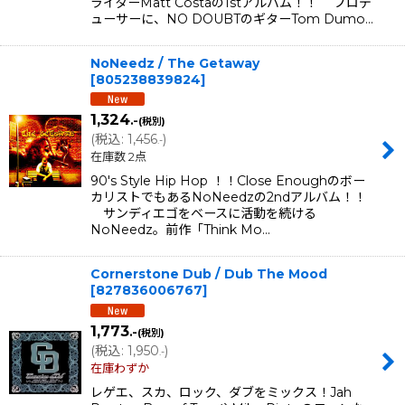
ライターMatt Costaの1stアルバム！！ プロデ
ューサーに、NO DOUBTのギターTom Dumo…
NoNeedz / The Getaway
[
805238839824
]
1,324
.-
(税別)
(
税込
:
1,456
)
.-
在庫数 2点
90's Style Hip Hop ！！Close Enoughのボー
カリストでもあるNoNeedzの2ndアルバム！！
サンディエゴをベースに活動を続ける
NoNeedz。前作「Think Mo…
Cornerstone Dub / Dub The Mood
[
827836006767
]
1,773
.-
(税別)
(
税込
:
1,950
)
.-
在庫わずか
レゲエ、スカ、ロック、ダブをミックス！Jah