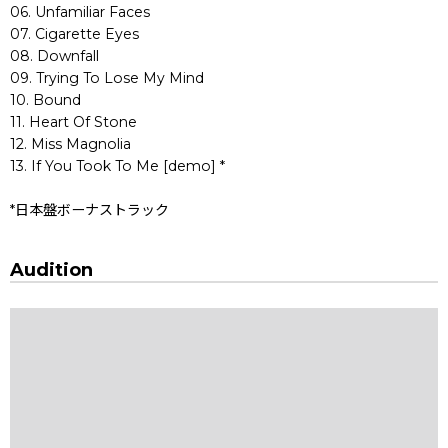
06. Unfamiliar Faces
07. Cigarette Eyes
08. Downfall
09. Trying To Lose My Mind
10. Bound
11. Heart Of Stone
12. Miss Magnolia
13. If You Took To Me [demo] *
*日本盤ボーナストラック
Audition