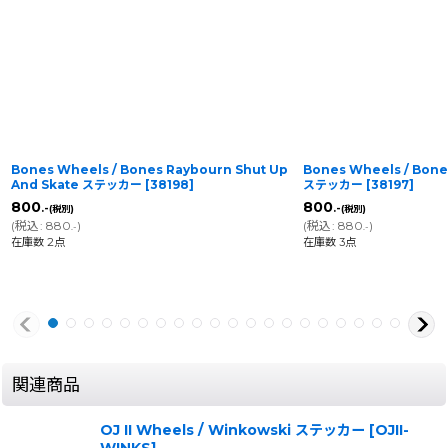
Bones Wheels / Bones Jaws Retirement
Bones Wheels / Bon
ステッカー
[
38197
]
ッカー
[
38200
]
800
800
.-
.-
(税別)
(税別)
(
税込
:
880
)
(
税込
:
880
)
.-
.-
在庫数 3点
在庫数 3点
関連商品
OJ II Wheels / Winkowski ステッカー
[
OJII-