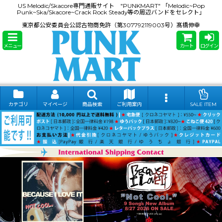
US Melodic/Skacore専門通販サイト "PUNKMART" 「Melodic~Pop
Punk~Ska/Skacore~Crack Rock Steady等の周辺バンドをセレクト」
東京都公安委員会公認古物商免許（第307792119003号）髙橋伸幸
メニュー
カート
ログイン
カテゴリ
マイページ
商品検索
ご利用案内
SALE ITEM