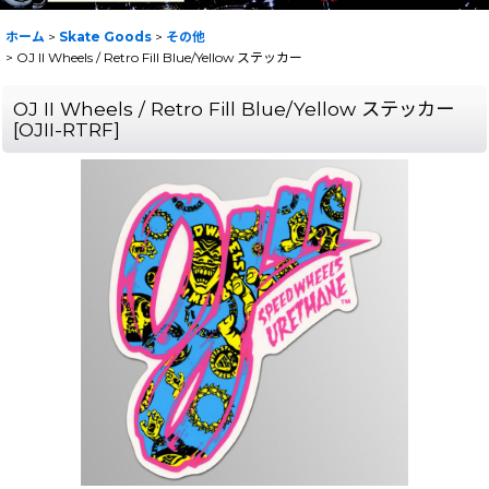
ホーム
>
Skate Goods
>
その他
>
OJ II Wheels / Retro Fill Blue/Yellow ステッカー
OJ II Wheels / Retro Fill Blue/Yellow ステッカー
[
OJII-RTRF
]