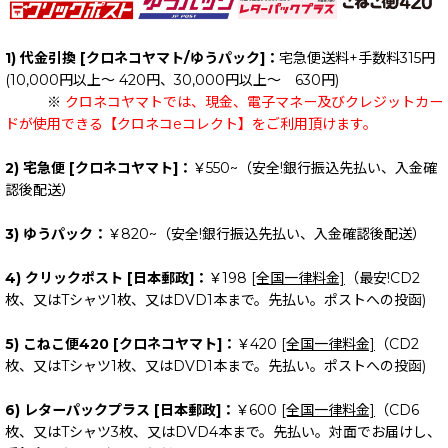
1) 代金引換 [クロネコヤマト/ゆうパック]：
宅急便送料+手数料315円
(10,000円以上～ 420円、30,000円以上～ 630円)
※
クロネコヤマトでは、現金、電子マネー及びクレジットカー
ドが使用できる【クロネコeコレクト】をご利用頂けます。
2) 宅急便 [クロネコヤマト]：
￥550~（安全!銀行振込先払い、入金確
認後配送）
3) ゆうパック：
￥820~（安全!銀行振込先払い、入金確認後配送）
4) クリックポスト [日本郵政]：
￥198
[全国一律料金]
（最安!CD2
枚、又はTシャツ1枚、又はDVD1本まで。先払い。ポストへの投函)
5) こねこ便420 [クロネコヤマト]：
￥420
[全国一律料金]
（CD2
枚、又はTシャツ1枚、又はDVD1本まで。先払い。ポストへの投函)
6) レターパックプラス [日本郵政]：
￥600
[全国一律料金]
（CD6
枚、又はTシャツ3枚、又はDVD4本まで。先払い。対面でお届けし、