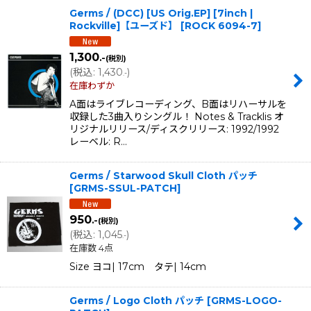
Germs / (DCC) [US Orig.EP] [7inch |
Rockville]【ユーズド】
[
ROCK 6094-7
]
1,300
.-
(税別)
(
税込
:
1,430
)
.-
在庫わずか
A面はライブレコーディング、B面はリハーサルを
収録した3曲入りシングル！ Notes & Tracklis オ
リジナルリリース/ディスクリリース: 1992/1992
レーベル: R…
Germs / Starwood Skull Cloth パッチ
[
GRMS-SSUL-PATCH
]
950
.-
(税別)
(
税込
:
1,045
)
.-
在庫数 4点
Size ヨコ| 17cm タテ| 14cm
Germs / Logo Cloth パッチ
[
GRMS-LOGO-