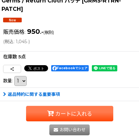
Germs / Return Cloth パッチ
[
GRMS-RTRN-
PATCH
]
950
販売価格
:
.-
(税別)
(
税込
:
1,045
)
.-
在庫数 5点
Facebookでシェア
数量
:
返品特約に関する重要事項
カートに入れる
お問い合わせ