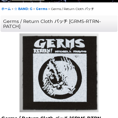
ホーム
>
☆ BAND: G
>
Germs
>
Germs / Return Cloth パッチ
Germs / Return Cloth パッチ
[
GRMS-RTRN-
PATCH
]