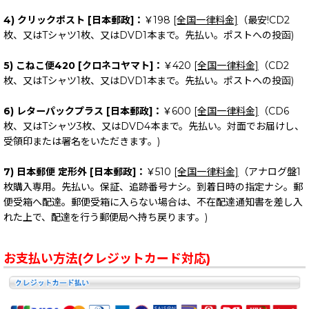
4) クリックポスト [日本郵政]：
￥198
[全国一律料金]
（最安!CD2
枚、又はTシャツ1枚、又はDVD1本まで。先払い。ポストへの投函)
5) こねこ便420 [クロネコヤマト]：
￥420
[全国一律料金]
（CD2
枚、又はTシャツ1枚、又はDVD1本まで。先払い。ポストへの投函)
6) レターパックプラス [日本郵政]：
￥600
[全国一律料金]
（CD6
枚、又はTシャツ3枚、又はDVD4本まで。先払い。対面でお届けし、
受領印または署名をいただきます。)
7) 日本郵便 定形外 [日本郵政]：
￥510
[全国一律料金]
（アナログ盤1
枚購入専用。先払い。保証、追跡番号ナシ。到着日時の指定ナシ。郵
便受箱へ配達。郵便受箱に入らない場合は、不在配達通知書を差し入
れた上で、配達を行う郵便局へ持ち戻ります。)
お支払い方法(クレジットカード対応)