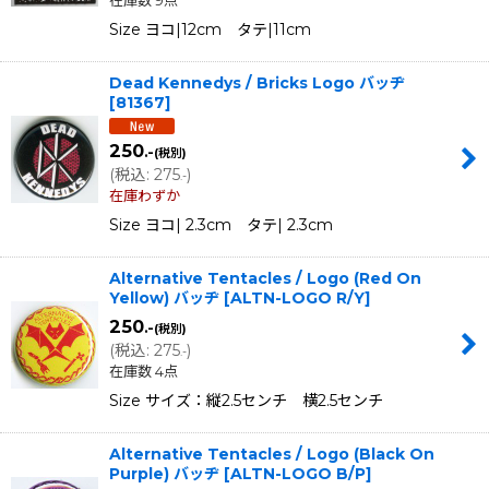
Size ヨコ|12cm タテ|11cm
Dead Kennedys / Bricks Logo バッヂ
[
81367
]
250
.-
(税別)
(
税込
:
275
)
.-
在庫わずか
Size ヨコ| 2.3cm タテ| 2.3cm
Alternative Tentacles / Logo (Red On
Yellow) バッヂ
[
ALTN-LOGO R/Y
]
250
.-
(税別)
(
税込
:
275
)
.-
在庫数 4点
Size サイズ：縦2.5センチ 横2.5センチ
Alternative Tentacles / Logo (Black On
Purple) バッヂ
[
ALTN-LOGO B/P
]