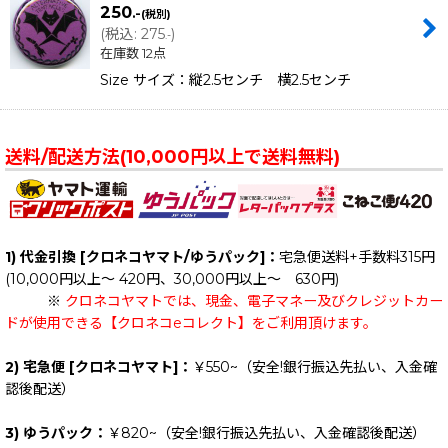
250
.-
(税別)
(
税込
:
275
)
.-
在庫数 12点
Size サイズ：縦2.5センチ 横2.5センチ
送料/配送方法(10,000円以上で送料無料)
1) 代金引換 [クロネコヤマト/ゆうパック]：
宅急便送料+手数料315円
(10,000円以上～ 420円、30,000円以上～ 630円)
※
クロネコヤマトでは、現金、電子マネー及びクレジットカー
ドが使用できる【クロネコeコレクト】をご利用頂けます。
2) 宅急便 [クロネコヤマト]：
￥550~（安全!銀行振込先払い、入金確
認後配送）
3) ゆうパック：
￥820~（安全!銀行振込先払い、入金確認後配送）