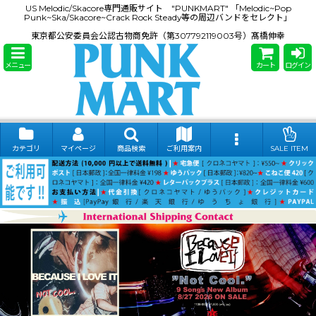
US Melodic/Skacore専門通販サイト "PUNKMART" 「Melodic~Pop
Punk~Ska/Skacore~Crack Rock Steady等の周辺バンドをセレクト」
東京都公安委員会公認古物商免許（第307792119003号）髙橋伸幸
メニュー
カート
ログイン
カテゴリ
マイページ
商品検索
ご利用案内
SALE ITEM