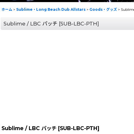
ホーム
>
Sublime・Long Beach Dub Allstars
>
Goods・グッズ
>
Sublim
Sublime / LBC パッチ
[
SUB-LBC-PTH
]
Sublime / LBC パッチ
[
SUB-LBC-PTH
]