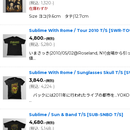
(
税込
:
1,320
)
.-
在庫わずか
Size ヨコ|9.6cm タテ|12.7cm
Sublime With Rome / Tour 2010 T/S
[
SWR-TO
4,800
.-
(税別)
(
税込
:
5,280
)
.-
いまさっき(2010/05/02@Roseland, N
値…
Sublime With Rome / Sunglasses Skull T/S
[
S
3,840
.-
(税別)
(
税込
:
4,224
)
.-
バックには2011年に行われたライブの都市を...Y
…
Sublime / Sun & Band T/S
[
SUB-SNBD T/S
]
4,680
.-
(税別)
(
税込
:
5,148
)
.-