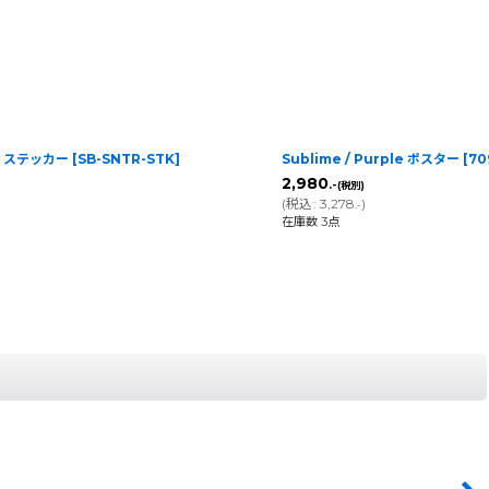
ria ステッカー
[
SB-SNTR-STK
]
Sublime / Purple ポスター
[
70
2,980
.-
(税別)
(
税込
:
3,278
)
.-
在庫数 3点