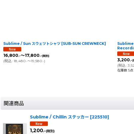
Sublime / Sun スウェツトシャツ
[
SUB-SUN CREWNECK
]
Sublime 
Record
16,800
～17,800
.-
.-
(税別)
3,200
.-
(
税込
:
18,480
～19,580
)
.-
.-
(
税込
:
3,5
在庫数 5点
関連商品
Sublime / Chillin ステッカー
[
225510
]
1,200
.-
(税別)