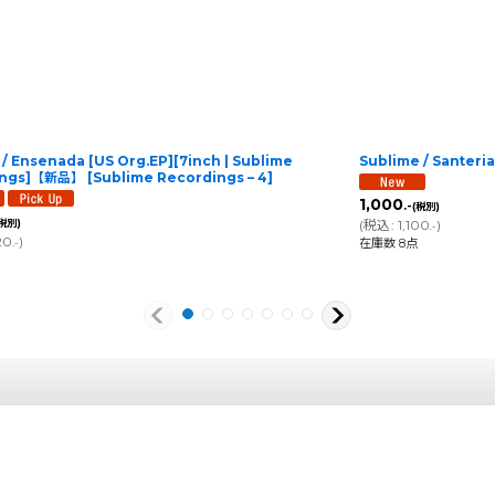
/ Ensenada [US Org.EP][7inch | Sublime
Sublime / Sante
ings]【新品】
[
Sublime Recordings – 4
]
1,000
.-
(税別)
(税別)
(
税込
:
1,100
)
.-
20
)
在庫数 8点
.-