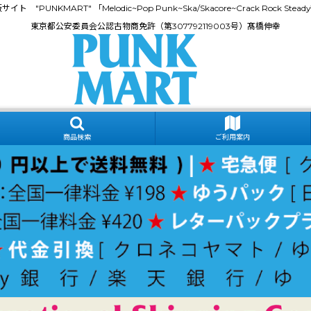
門通販サイト "PUNKMART" 「Melodic~Pop Punk~Ska/Skacore~Crack Rock
東京都公安委員会公認古物商免許（第307792119003号）髙橋伸幸
商品検索
ご利用案内