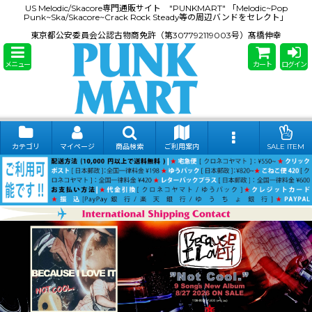
US Melodic/Skacore専門通販サイト "PUNKMART" 「Melodic~Pop
Punk~Ska/Skacore~Crack Rock Steady等の周辺バンドをセレクト」
東京都公安委員会公認古物商免許（第307792119003号）髙橋伸幸
メニュー
カート
ログイン
カテゴリ
マイページ
商品検索
ご利用案内
SALE ITEM