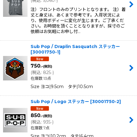
(
税込
:
5,060
)
.-
注）フロントのみのプリントとなります。 注）着
丈と身丈は、あくまで参考です。入荷状況によ
り、使用ボディーに変化が生じます。ご了承くだ
さい。お時間を頂くこととなりますが、採寸のご
依頼はお気軽にお申し付…
Sub Pop / Draplin Sasquatch ステッカー
[
30001750-1
]
750
.-
(税別)
(
税込
:
825
)
.-
在庫数 13点
Size ヨコ|9.5cm タテ|10.5cm
Sub Pop / Logo ステッカー
[
30001750-2
]
850
.-
(税別)
(
税込
:
935
)
.-
在庫数 7点
Size ヨコ|10.2cm タテ|6.4cm