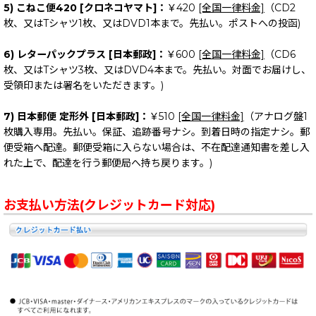
5) こねこ便420 [クロネコヤマト]：
￥420
[全国一律料金]
（CD2
枚、又はTシャツ1枚、又はDVD1本まで。先払い。ポストへの投函)
6) レターパックプラス [日本郵政]：
￥600
[全国一律料金]
（CD6
枚、又はTシャツ3枚、又はDVD4本まで。先払い。対面でお届けし、
受領印または署名をいただきます。)
7) 日本郵便 定形外 [日本郵政]：
￥510
[全国一律料金]
（アナログ盤1
枚購入専用。先払い。保証、追跡番号ナシ。到着日時の指定ナシ。郵
便受箱へ配達。郵便受箱に入らない場合は、不在配達通知書を差し入
れた上で、配達を行う郵便局へ持ち戻ります。)
お支払い方法(クレジットカード対応)