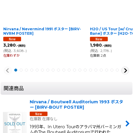
Nirvana / Nevermind 1991 ポスター
[
BIRV-
H2O / US Tour [w/ Cru
NVRM POSTER
]
Bane] ポスター
[
H2O-T
3,280
1,980
.-
.-
(税別)
(税別)
(
税込
:
3,608
)
(
税込
:
2,178
)
.-
.-
在庫わずか
在庫数 2点
関連商品
Nirvana / Boutwell Auditorium 1993 ポスタ
ー
[
BIRV-BOUT POSTER
]
在庫数 在庫なし
1993年、In Utero Tourのアラバマ州バーミンガ
ムのThe Boutwell Auditoriumで行われた