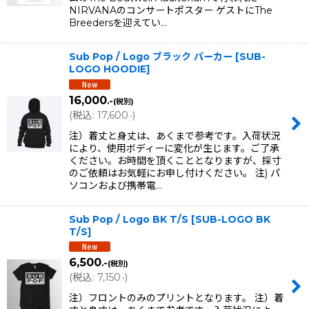
NIRVANAのコンサートポスター ゲストにThe
Breedersを迎えてい…
Sub Pop / Logo ブラック パーカー
[
SUB-
LOGO HOODIE
]
16,000
.-
(税別)
(
税込
:
17,600
)
.-
注）着丈と身丈は、あくまで参考です。入荷状況
により、使用ボディーに変化が生じます。ご了承
ください。お時間を頂くこととなりますが、採寸
のご依頼はお気軽にお申し付けください。 注) パ
ソコンおよび携帯電…
Sub Pop / Logo BK T/S
[
SUB-LOGO BK
T/S
]
6,500
.-
(税別)
(
税込
:
7,150
)
.-
注）フロントのみのプリントとなります。 注）着