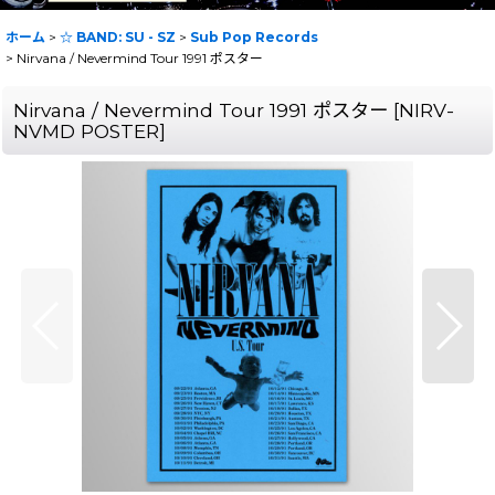
ホーム
>
☆ BAND: SU - SZ
>
Sub Pop Records
>
Nirvana / Nevermind Tour 1991 ポスター
Nirvana / Nevermind Tour 1991 ポスター
[
NIRV-
NVMD POSTER
]