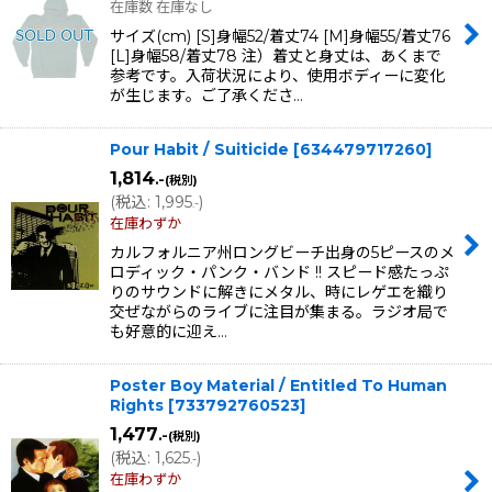
在庫数 在庫なし
サイズ(cm) [S]身幅52/着丈74 [M]身幅55/着丈76
[L]身幅58/着丈78 注）着丈と身丈は、あくまで
参考です。入荷状況により、使用ボディーに変化
が生じます。ご了承くださ…
Pour Habit / Suiticide
[
634479717260
]
1,814
.-
(税別)
(
税込
:
1,995
)
.-
在庫わずか
カルフォルニア州ロングビーチ出身の5ピースのメ
ロディック・パンク・バンド !! スピード感たっぷ
りのサウンドに解きにメタル、時にレゲエを織り
交ぜながらのライブに注目が集まる。ラジオ局で
も好意的に迎え…
Poster Boy Material / Entitled To Human
Rights
[
733792760523
]
1,477
.-
(税別)
(
税込
:
1,625
)
.-
在庫わずか