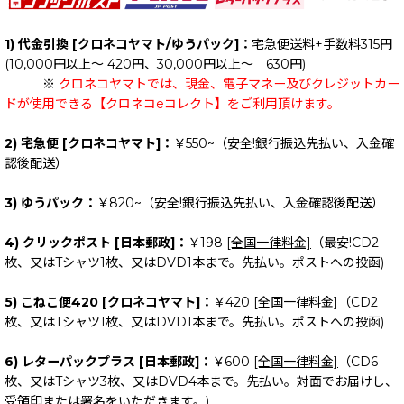
1) 代金引換 [クロネコヤマト/ゆうパック]：
宅急便送料+手数料315円
(10,000円以上～ 420円、30,000円以上～ 630円)
※
クロネコヤマトでは、現金、電子マネー及びクレジットカー
ドが使用できる【クロネコeコレクト】をご利用頂けます。
2) 宅急便 [クロネコヤマト]：
￥550~（安全!銀行振込先払い、入金確
認後配送）
3) ゆうパック：
￥820~（安全!銀行振込先払い、入金確認後配送）
4) クリックポスト [日本郵政]：
￥198
[全国一律料金]
（最安!CD2
枚、又はTシャツ1枚、又はDVD1本まで。先払い。ポストへの投函)
5) こねこ便420 [クロネコヤマト]：
￥420
[全国一律料金]
（CD2
枚、又はTシャツ1枚、又はDVD1本まで。先払い。ポストへの投函)
6) レターパックプラス [日本郵政]：
￥600
[全国一律料金]
（CD6
枚、又はTシャツ3枚、又はDVD4本まで。先払い。対面でお届けし、
受領印または署名をいただきます。)