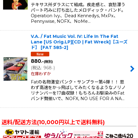
テキサス州ダラスにて結成。疾走感と、哀愁漂う
パート巧みに打ち出したメロディック・バンド。
Operation Ivy、Dead Kennedys, MxPx、
Pennywise, NOFX、NoMe…
V.A. / Fat Music Vol. IV: Life In The Fat
Lane [US Orig.LP][CD | Fat Wreck]【ユーズ
ド】
[
FAT 585-2
]
880
.-
(税別)
(
税込
:
968
)
.-
在庫わずか
Fatの名物激安パンク・サンプラー第4弾！！ 思
わず高速をかっ飛ばしてみたくなるようなノリノ
リナンバーを17曲収録！もちろんお馴染みのFat
バンド勢揃いで、NOFX, NO USE FOR A NA…
送料/配送方法(10,000円以上で送料無料)