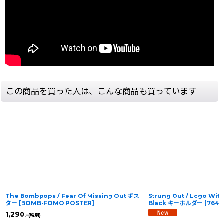
この商品を買った人は、こんな商品も買っています
The Bombpops / Fear Of Missing Out ポス
Strung Out / Logo Wi
ター
[
BOMB-FOMO POSTER
]
Black キーホルダー
[
76
1,290
.-
(税別)