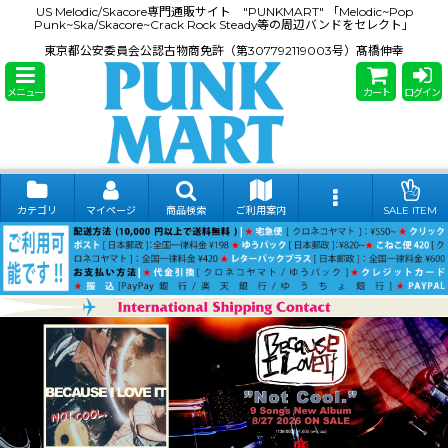
US Melodic/Skacore専門通販サイト "PUNKMART" 「Melodic~Pop
Punk~Ska/Skacore~Crack Rock Steady等の周辺バンドをセレクト」
東京都公安委員会公認古物商免許（第307792119003号）髙橋伸幸
メニュー
カート
ログイン
カテゴリ
マイページ
商品検索
ご利用案内
SALE ITEM