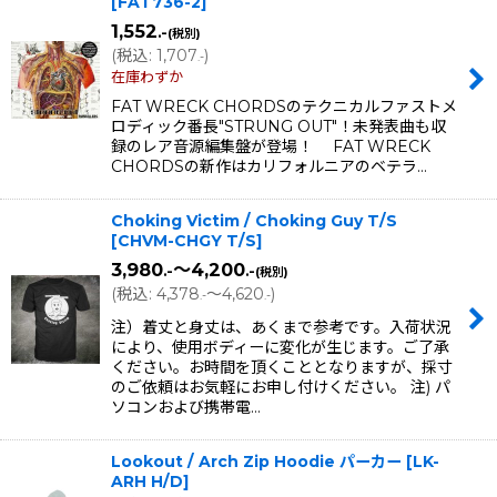
[
FAT736-2
]
1,552
.-
(税別)
(
税込
:
1,707
)
.-
在庫わずか
FAT WRECK CHORDSのテクニカルファストメ
ロディック番長"STRUNG OUT"！未発表曲も収
録のレア音源編集盤が登場！ FAT WRECK
CHORDSの新作はカリフォルニアのベテラ…
Choking Victim / Choking Guy T/S
[
CHVM-CHGY T/S
]
3,980
～4,200
.-
.-
(税別)
(
税込
:
4,378
～4,620
)
.-
.-
注）着丈と身丈は、あくまで参考です。入荷状況
により、使用ボディーに変化が生じます。ご了承
ください。お時間を頂くこととなりますが、採寸
のご依頼はお気軽にお申し付けください。 注) パ
ソコンおよび携帯電…
Lookout / Arch Zip Hoodie パーカー
[
LK-
ARH H/D
]