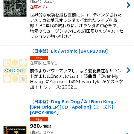
(
税込
:
1,628
)
.-
在庫わずか
世界的な成功を掴む直前にレコーディングされた
アメリカと地元オランダで行われたライブを収
録！ 80年代の終わりに、オランダの中心部で、
地元のミュージシャンによる1回限りのジャム・セ
ッションが切っ掛けと…
【日本盤】Lit / Atomic
[
BVCP27018
]
在庫数 在庫なし
前作よりパワーアップし、より変化自在なサウン
ドがました2ndアルバム！！13曲目「Over My
Head」にAerosmithのSteven Tylerがゲスト参
加！！ リリース: 2002 …
【日本盤】Dog Eat Dog / All Boro Kings
[JPN Orig.LP][CD | Apollon]【ユーズド】
[
APCY-8164
]
980
.-
(税別)
(
税込
:
1,078
)
.-