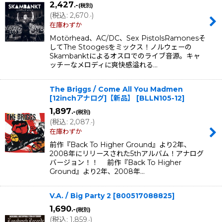
2,427
.-
(税別)
(
税込
:
2,670
)
.-
在庫わずか
Motörhead、AC/DC、Sex PistolsRamonesそ
してThe Stoogesをミックス！ノルウェーの
Skambanktによるオスロでのライブ音源。キャ
ッチーなメロディに爽快感溢れる…
The Briggs / Come All You Madmen
[12inchアナログ]【新品】
[
BLLN105-12
]
1,897
.-
(税別)
(
税込
:
2,087
)
.-
在庫わずか
前作『Back To Higher Ground』より2年、
2008年にリリースされた5thアルバム！アナログ
バージョン！！ 前作『Back To Higher
Ground』より2年、2008年…
V.A. / Big Party 2
[
800517088825
]
1,690
.-
(税別)
(
税込
:
1,859
)
.-