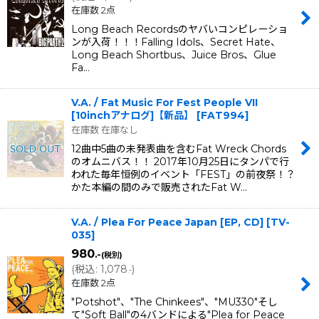
在庫数 2点
Long Beach Recordsのヤバいコンピレーショ
ンが入荷！！！Falling Idols、Secret Hate、
Long Beach Shortbus、Juice Bros、Glue
Fa…
V.A. / Fat Music For Fest People VII
[10inchアナログ]【新品】
[
FAT994
]
在庫数 在庫なし
12曲中5曲の未発表曲を含むFat Wreck Chords
のオムニバス！！ 2017年10月25日にタンパで行
われた毎年恒例のイベント「FEST」の前夜祭！？
かた本編の間のみで販売されたFat W…
V.A. / Plea For Peace Japan [EP, CD]
[
TV-
035
]
980
.-
(税別)
(
税込
:
1,078
)
.-
在庫数 2点
"Potshot"、"The Chinkees"、"MU330"そし
て"Soft Ball"の4バンドによる"Plea for Peace