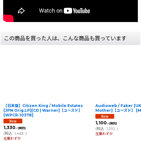
この商品を買った人は、こんな商品も買っています
【日本盤】Citizen King / Mobile Estates
Audioweb / Faker [UK
[JPN Orig.LP][CD | Warner]【ユーズド】
Mother]【ユーズド】
[
M
[
WPCR-10378
]
1,100
.-
(税別)
1,330
.-
(税別)
(
税込
:
1,210
)
.-
(
税込
:
1,463
)
在庫わずか
.-
在庫わずか