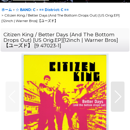
ホーム
>
☆ BAND: C
>
== District: C ==
>
Citizen King / Better Days (And The Bottom Drops Out) [US Orig.EP]
[12inch | Warner Bros]【ユーズド】
Citizen King / Better Days (And The Bottom
Drops Out) [US Orig.EP][12inch | Warner Bros]
【ユーズド】
[
9 47023-1
]