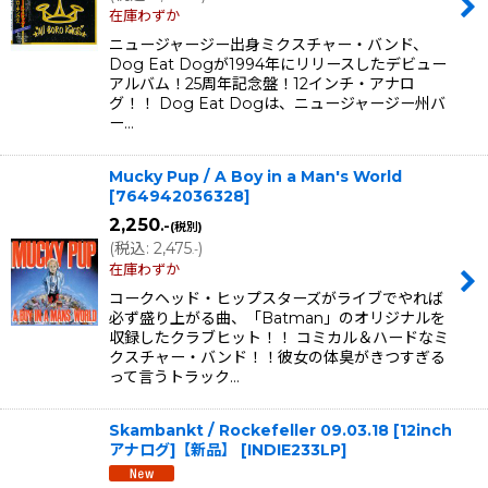
在庫わずか
ニュージャージー出身ミクスチャー・バンド、
Dog Eat Dogが1994年にリリースしたデビュー
アルバム！25周年記念盤！12インチ・アナロ
グ！！ Dog Eat Dogは、ニュージャージー州バ
ー…
Mucky Pup / A Boy in a Man's World
[
764942036328
]
2,250
.-
(税別)
(
税込
:
2,475
)
.-
在庫わずか
コークヘッド・ヒップスターズがライブでやれば
必ず盛り上がる曲、「Batman」のオリジナルを
収録したクラブヒット！！ コミカル＆ハードなミ
クスチャー・バンド！！彼女の体臭がきつすぎる
って言うトラック…
Skambankt / Rockefeller 09.03.18 [12inch
アナログ]【新品】
[
INDIE233LP
]