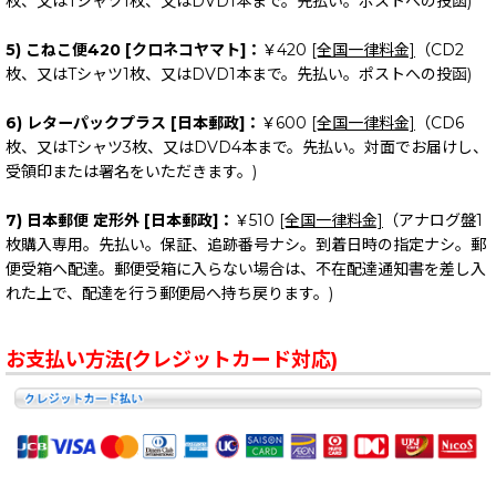
枚、又はTシャツ1枚、又はDVD1本まで。先払い。ポストへの投函)
5) こねこ便420 [クロネコヤマト]：
￥420
[全国一律料金]
（CD2
枚、又はTシャツ1枚、又はDVD1本まで。先払い。ポストへの投函)
6) レターパックプラス [日本郵政]：
￥600
[全国一律料金]
（CD6
枚、又はTシャツ3枚、又はDVD4本まで。先払い。対面でお届けし、
受領印または署名をいただきます。)
7) 日本郵便 定形外 [日本郵政]：
￥510
[全国一律料金]
（アナログ盤1
枚購入専用。先払い。保証、追跡番号ナシ。到着日時の指定ナシ。郵
便受箱へ配達。郵便受箱に入らない場合は、不在配達通知書を差し入
れた上で、配達を行う郵便局へ持ち戻ります。)
お支払い方法(クレジットカード対応)