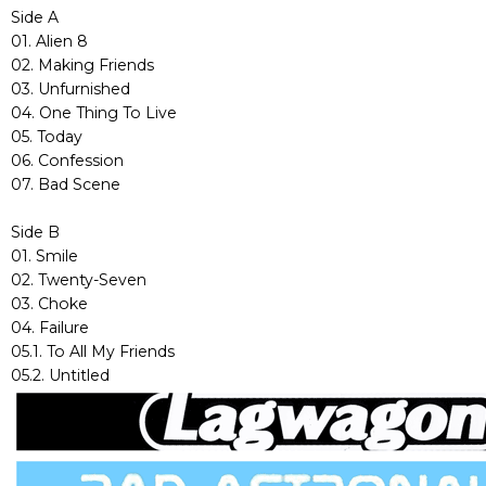
Side A
01. Alien 8
02. Making Friends
03. Unfurnished
04. One Thing To Live
05. Today
06. Confession
07. Bad Scene
Side B
01. Smile
02. Twenty-Seven
03. Choke
04. Failure
05.1. To All My Friends
05.2. Untitled