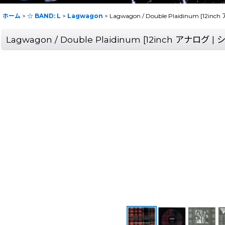
ホーム
>
☆ BAND: L
>
Lagwagon
>
Lagwagon / Double Plaidinum [
Lagwagon / Double Plaidinum [12inch ア