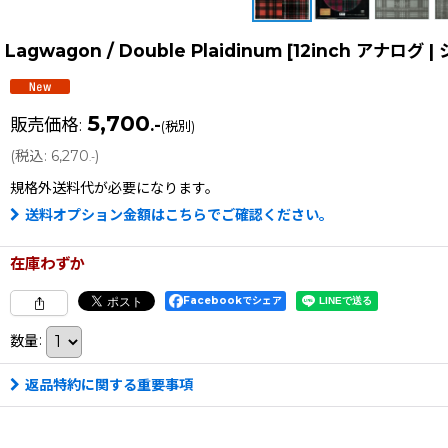
Lagwagon / Double Plaidinum [12inch ア
5,700
販売価格
:
.-
(税別)
(
税込
:
6,270
)
.-
規格外送料
代が必要になります。
送料オプション金額はこちらでご確認ください。
在庫わずか
Facebookでシェア
数量
:
返品特約に関する重要事項