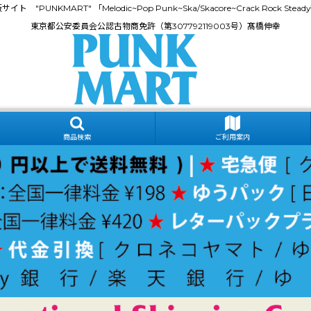
門通販サイト "PUNKMART" 「Melodic~Pop Punk~Ska/Skacore~Crack Rock
東京都公安委員会公認古物商免許（第307792119003号）髙橋伸幸
商品検索
ご利用案内