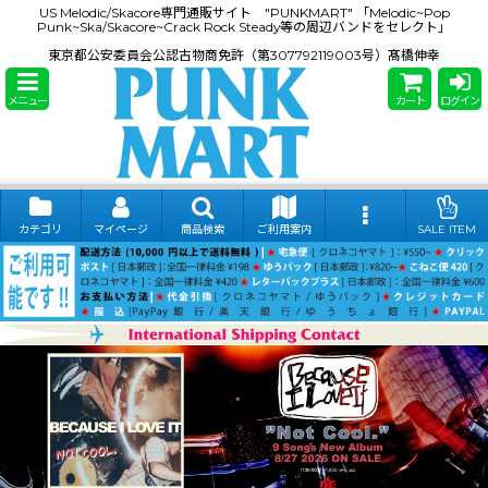
US Melodic/Skacore専門通販サイト "PUNKMART" 「Melodic~Pop
Punk~Ska/Skacore~Crack Rock Steady等の周辺バンドをセレクト」
東京都公安委員会公認古物商免許（第307792119003号）髙橋伸幸
メニュー
カート
ログイン
カテゴリ
マイページ
商品検索
ご利用案内
SALE ITEM