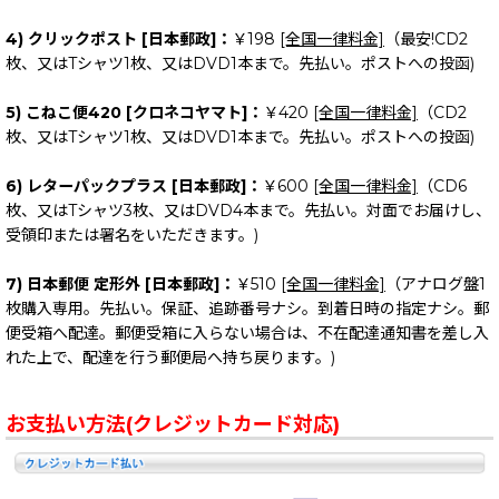
4) クリックポスト [日本郵政]：
￥198
[全国一律料金]
（最安!CD2
枚、又はTシャツ1枚、又はDVD1本まで。先払い。ポストへの投函)
5) こねこ便420 [クロネコヤマト]：
￥420
[全国一律料金]
（CD2
枚、又はTシャツ1枚、又はDVD1本まで。先払い。ポストへの投函)
6) レターパックプラス [日本郵政]：
￥600
[全国一律料金]
（CD6
枚、又はTシャツ3枚、又はDVD4本まで。先払い。対面でお届けし、
受領印または署名をいただきます。)
7) 日本郵便 定形外 [日本郵政]：
￥510
[全国一律料金]
（アナログ盤1
枚購入専用。先払い。保証、追跡番号ナシ。到着日時の指定ナシ。郵
便受箱へ配達。郵便受箱に入らない場合は、不在配達通知書を差し入
れた上で、配達を行う郵便局へ持ち戻ります。)
お支払い方法(クレジットカード対応)