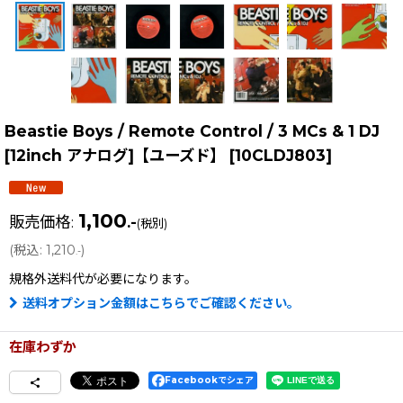
Beastie Boys / Remote Control / 3 MCs & 1 DJ
[12inch アナログ]【ユーズド】
[
10CLDJ803
]
1,100
販売価格
:
.-
(税別)
(
税込
:
1,210
)
.-
規格外送料
代が必要になります。
送料オプション金額はこちらでご確認ください。
在庫わずか
Facebookでシェア