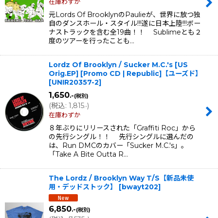
在庫わずか
元Lords Of BrooklynのPaulieが、世界に放つ独
自のダンスホール・スタイル!!!遂に日本上陸!!!ボー
ナストラックを含む全19曲！！ Sublimeとも２
度のツアーを行ったことも…
Lordz Of Brooklyn / Sucker M.C.'s [US
Orig.EP] [Promo CD | Republic]【ユーズド】
[
UNIR20357-2
]
1,650
.-
(税別)
(
税込
:
1,815
)
.-
在庫わずか
８年ぶりにリリースされた「Graffiti Roc」から
の先行シングル！！ 先行シングルに選んだの
は、Run DMCのカバー「Sucker M.C.'s」。
「Take A Bite Outta R…
The Lordz / Brooklyn Way T/S【新品未使
用・デッドストック】
[
bwayt202
]
6,850
.-
(税別)