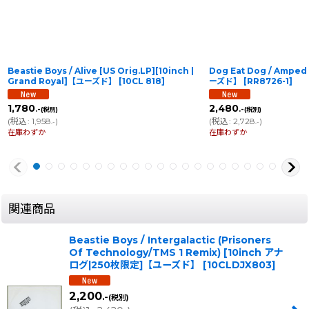
Beastie Boys / Alive [US Orig.LP][10inch |
Dog Eat Dog / Ampe
Grand Royal]【ユーズド】
[
10CL 818
]
ーズド】
[
RR8726-1
]
1,780
2,480
.-
.-
(税別)
(税別)
(
税込
:
1,958
)
(
税込
:
2,728
)
.-
.-
在庫わずか
在庫わずか
関連商品
Beastie Boys / Intergalactic (Prisoners
Of Technology/TMS 1 Remix) [10inch アナ
ログ|250枚限定]【ユーズド】
[
10CLDJX803
]
2,200
.-
(税別)