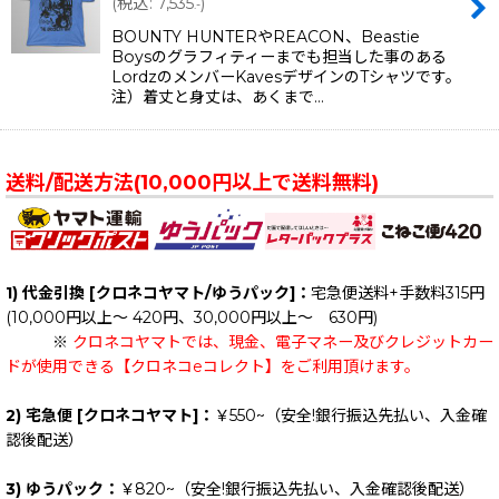
(
税込
:
7,535
)
.-
BOUNTY HUNTERやREACON、Beastie
Boysのグラフィティーまでも担当した事のある
LordzのメンバーKavesデザインのTシャツです。
注）着丈と身丈は、あくまで…
送料/配送方法(10,000円以上で送料無料)
1) 代金引換 [クロネコヤマト/ゆうパック]：
宅急便送料+手数料315円
(10,000円以上～ 420円、30,000円以上～ 630円)
※
クロネコヤマトでは、現金、電子マネー及びクレジットカー
ドが使用できる【クロネコeコレクト】をご利用頂けます。
2) 宅急便 [クロネコヤマト]：
￥550~（安全!銀行振込先払い、入金確
認後配送）
3) ゆうパック：
￥820~（安全!銀行振込先払い、入金確認後配送）