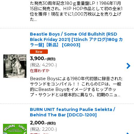
た発売30周年記念180ｇ重量盤LP！1986年11月
15日に発売され、HIP HOP作品として初の全米1
位を獲得！現在までに1,000万枚以上を売り上げ
た…
Beastie Boys / Some Old Bullshit (RSD
Black Friday 2021) [12inch アナログ|180g カ
ラー盤]【新品】
[
GR003
]
3,900
.-
(税別)
(
税込
:
4,290
)
.-
在庫わずか
Beastie Boysによる1980年代初頭に録音された
サウンドをコンパイル！！ これらのEPは、一般
的にBeastie Boysをイメージするヒップホッ
プ・サウンドとは根本的に異なり、初期のニュ…
BURN UNIT featuring Paulie Selekta /
Behind The Bar
[
DDCD-1200
]
2,000
.-
(税別)
(
税込
:
2,200
)
.-