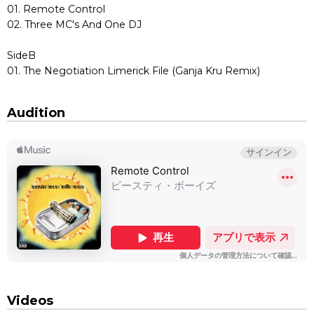
01. Remote Control
02. Three MC's And One DJ
SideB
01. The Negotiation Limerick File (Ganja Kru Remix)
Audition
Videos