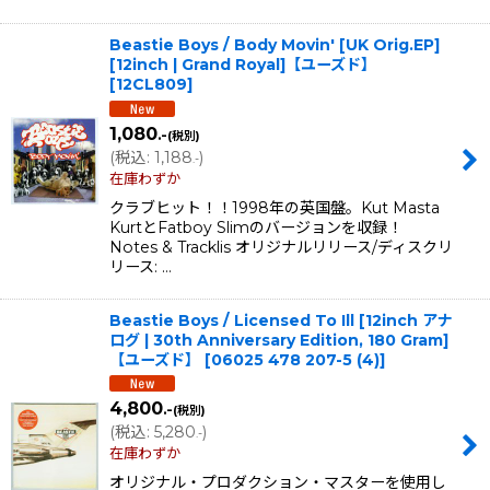
Beastie Boys / Body Movin' [UK Orig.EP]
[12inch | Grand Royal]【ユーズド】
[
12CL809
]
1,080
.-
(税別)
(
税込
:
1,188
)
.-
在庫わずか
クラブヒット！！1998年の英国盤。Kut Masta
KurtとFatboy Slimのバージョンを収録！
Notes & Tracklis オリジナルリリース/ディスクリ
リース: …
Beastie Boys / Licensed To Ill [12inch アナ
ログ | 30th Anniversary Edition, 180 Gram]
【ユーズド】
[
06025 478 207-5 (4)
]
4,800
.-
(税別)
(
税込
:
5,280
)
.-
在庫わずか
オリジナル・プロダクション・マスターを使用し