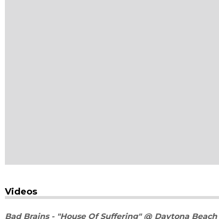
Videos
Bad Brains - "House Of Suffering" @ Daytona Beach