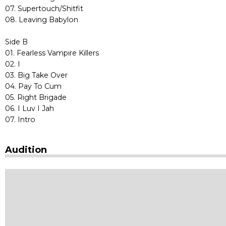
07. Supertouch/Shitfit
08. Leaving Babylon
Side B
01. Fearless Vampire Killers
02. I
03. Big Take Over
04. Pay To Cum
05. Right Brigade
06. I Luv I Jah
07. Intro
Audition