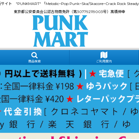
門通販サイト "PUNKMART" 「Melodic~Pop Punk~Ska/Skacore~Crack Rock
東京都公安委員会公認古物商免許（第307792119003号）髙橋伸幸
商品検索
ご利用案内