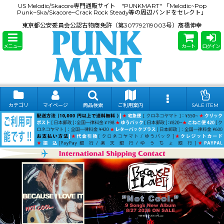
US Melodic/Skacore専門通販サイト "PUNKMART" 「Melodic~Pop
Punk~Ska/Skacore~Crack Rock Steady等の周辺バンドをセレクト」
東京都公安委員会公認古物商免許（第307792119003号）髙橋伸幸
メニュー
カート
ログイン
カテゴリ
マイページ
商品検索
ご利用案内
SALE ITEM