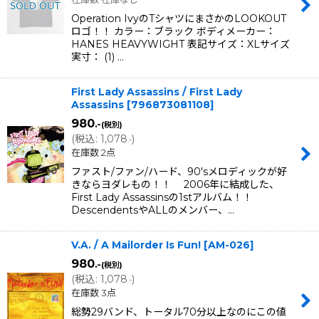
Operation IvyのTシャツにまさかのLOOKOUT
ロゴ！！ カラー：ブラック ボディメーカー：
HANES HEAVYWIGHT 表記サイズ：XLサイズ
実寸： (1) …
First Lady Assassins / First Lady
Assassins
[
796873081108
]
980
.-
(税別)
(
税込
:
1,078
)
.-
在庫数 2点
ファスト/ファン/ハード、90'sメロディックが好
きならヨダレもの！！ 2006年に結成した、
First Lady Assassinsの1stアルバム！！
DescendentsやALLのメンバー、…
V.A. / A Mailorder Is Fun!
[
AM-026
]
980
.-
(税別)
(
税込
:
1,078
)
.-
在庫数 3点
総勢29バンド、トータル70分以上なのにこの値