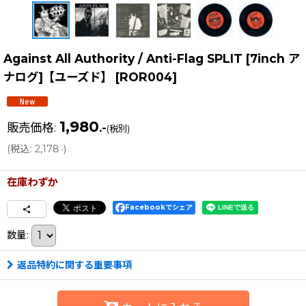
Against All Authority / Anti-Flag SPLIT [7inch ア
ナログ]【ユーズド】
[
ROR004
]
1,980
販売価格
:
.-
(税別)
(
税込
:
2,178
)
.-
在庫わずか
Facebookでシェア
数量
:
返品特約に関する重要事項