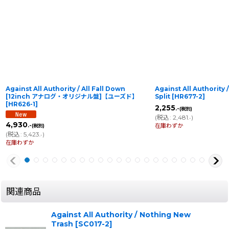
Against All Authority / All Fall Down
Against All Authority
[12inch アナログ・オリジナル盤]【ユーズド】
Split
[
HR677-2
]
[
HR626-1
]
2,255
.-
(税別)
(
税込
:
2,481
)
.-
4,930
.-
在庫わずか
(税別)
(
税込
:
5,423
)
.-
在庫わずか
関連商品
Against All Authority / Nothing New
Trash
[
SC017-2
]