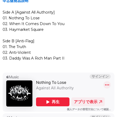
中古盤商品説明
Side A [Against All Authority]
01. Nothing To Lose
02. When It Comes Down To You
03. Haymarket Square
Side B [Anti-Flag]
01. The Truth
02. Anti-Violent
03. Daddy Was A Rich Man Part II