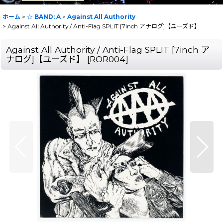
ホーム
>
☆ BAND: A
>
Against All Authority
>
Against All Authority / Anti-Flag SPLIT [7inch アナログ]【ユーズド】
Against All Authority / Anti-Flag SPLIT [7inch ア
ナログ]【ユーズド】
[
ROR004
]