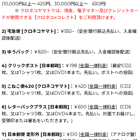
(10,000円以上～ 420円、30,000円以上～ 630円)
※
クロネコヤマトでは、現金、電子マネー及びクレジットカー
ドが使用できる【クロネコeコレクト】をご利用頂けます。
2) 宅急便 [クロネコヤマト]：
￥550~（安全!銀行振込先払い、入金確
認後配送）
3) ゆうパック：
￥820~（安全!銀行振込先払い、入金確認後配送）
4) クリックポスト [日本郵政]：
￥198
[全国一律料金]
（最安!CD2
枚、又はTシャツ1枚、又はDVD1本まで。先払い。ポストへの投函)
5) こねこ便420 [クロネコヤマト]：
￥420
[全国一律料金]
（CD2
枚、又はTシャツ1枚、又はDVD1本まで。先払い。ポストへの投函)
6) レターパックプラス [日本郵政]：
￥600
[全国一律料金]
（CD6
枚、又はTシャツ3枚、又はDVD4本まで。先払い。対面でお届けし、
受領印または署名をいただきます。)
7) 日本郵便 定形外 [日本郵政]：
￥510
[全国一律料金]
（アナログ盤1