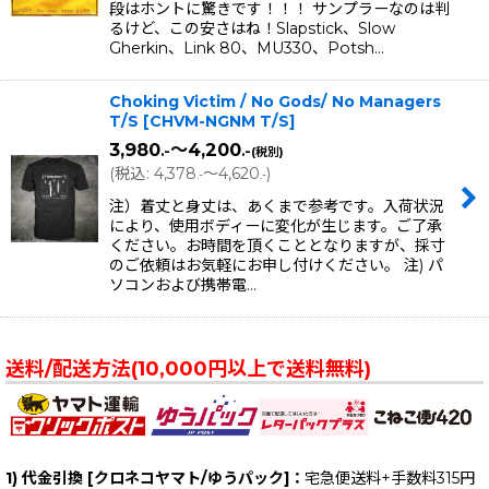
段はホントに驚きです！！！ サンプラーなのは判
るけど、この安さはね！Slapstick、Slow
Gherkin、Link 80、MU330、Potsh…
Choking Victim / No Gods/ No Managers
T/S
[
CHVM-NGNM T/S
]
3,980
～4,200
.-
.-
(税別)
(
税込
:
4,378
～4,620
)
.-
.-
注）着丈と身丈は、あくまで参考です。入荷状況
により、使用ボディーに変化が生じます。ご了承
ください。お時間を頂くこととなりますが、採寸
のご依頼はお気軽にお申し付けください。 注) パ
ソコンおよび携帯電…
送料/配送方法(10,000円以上で送料無料)
1) 代金引換 [クロネコヤマト/ゆうパック]：
宅急便送料+手数料315円