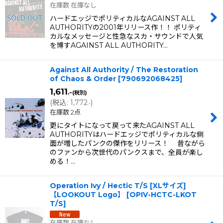
在庫数 在庫なし
ハードエッジでポリティカルなAGAINST ALL
AUTHORITYの2001年リリース作！！ ポリティ
カルなメッセージと性急なスカ・サウンドで人気
を博すAGAINST ALL AUTHORITY…
Against All Authority / The Restoration
of Chaos & Order
[
790692068425
]
1,611
.-
(税別)
(
税込
:
1,772
)
.-
在庫数 2点
更にタイトになって戻って来たAGAINST ALL
AUTHORITYはハードエッジでポリティカルな側
面が増したパンクの傑作をリリース！ 昔ながら
のファンから次世代のパンクスまで、全員が楽し
める！…
Operation Ivy / Hectic T/S [XLサイズ]
【LOOKOUT Logo】
[
OPIV-HCTC-LKOT
T/S
]
在庫数 在庫なし