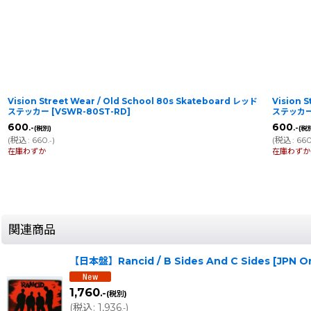
Vision Street Wear / Old School 80s Skateboard レッド
Vision 
ステッカー
[
VSWR-80ST-RD
]
ステッカ
600
600
.-
.-
(税別)
(税
(
税込
:
660
)
(
税込
:
66
.-
在庫わずか
在庫わずか
関連商品
【日本盤】Rancid / B Sides And C Sides [JPN O
1,760
.-
(税別)
(
税込
:
1,936
)
.-