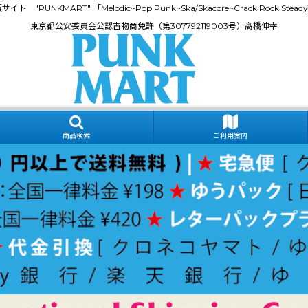
門通販サイト "PUNKMART" 「Melodic~Pop Punk~Ska/Skacore~Crack Rock
東京都公安委員会公認古物商免許（第307792119003号）髙橋伸幸
商品検索
ご利用案内