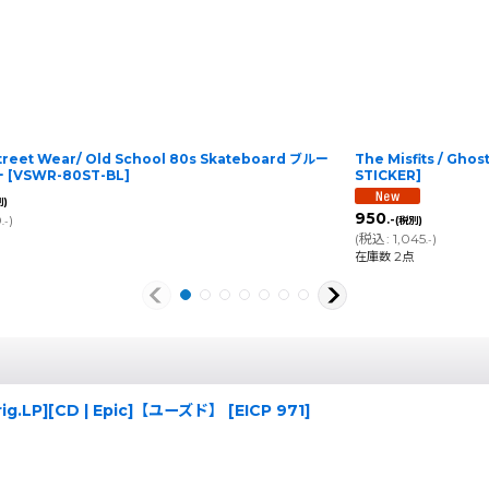
Street Wear/ Old School 80s Skateboard ブルー
The Misfits / Gh
ー
[
VSWR-80ST-BL
]
STICKER
]
別)
950
0
)
.-
(税別)
.-
(
税込
:
1,045
)
.-
在庫数 2点
rig.LP][CD | Epic]【ユーズド】
[
EICP 971
]