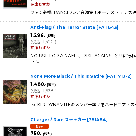
在庫わずか
ファン必携! RANCIDレア音源集！ボーナストラック5曲収
Anti-Flag / The Terror State
[
FAT643
]
1,296
.-
(税別)
(
税込
:
1,426
)
.-
在庫わずか
NO USE FOR A NAME、RISE AGAI
ド "…
None More Black / This Is Satire
[
FAT 713-2
]
1,480
.-
(税別)
(
税込
:
1,628
)
.-
在庫わずか
ex-KID DYNAMITEのメンバー率いるハードコア・
Charger / Ram ステッカー
[
251484
]
750
.-
(税別)