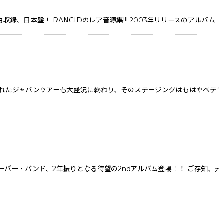
録、日本盤！ RANCIDのレア音源集!!! 2003年リリースのアルバム『In
NSTと共に行われたジャパンツアーも大盛況に終わり、そのステージングはも
スーパー・バンド、2年振りとなる待望の2ndアルバム登場！！ ご存知、元KI