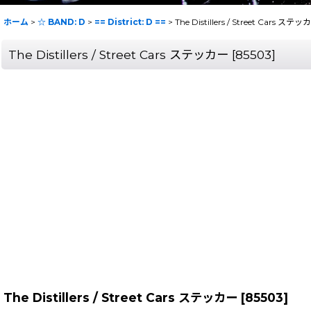
ホーム
>
☆ BAND: D
>
== District: D ==
>
The Distillers / Street Cars ステッ
The Distillers / Street Cars ステッカー
[
85503
]
The Distillers / Street Cars ステッカー
[
85503
]