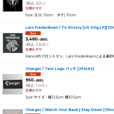
(
税込
:
825
)
.-
在庫わずか
Size ヨコ| 10cm タテ| 10cm
Lars Frederiksen / To Victory [US Orig.LP][1
3,480
.-
(税別)
(
税込
:
3,828
)
.-
在庫わずか
Rancidのフロントマン、Lars Frederiksenによる最初のソロ
Charger / Text Logo パッチ
[
251462
]
950
.-
(税別)
(
税込
:
1,045
)
.-
在庫わずか
Size サイズ：縦12.5cm 横30.5cm
Charger / Watch Your Back | Stay Down [