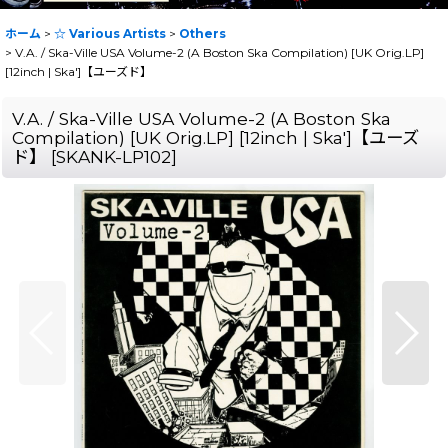
ホーム
>
☆ Various Artists
>
Others
>
V.A. / Ska-Ville USA Volume-2 (A Boston Ska Compilation) [UK Orig.LP]
[12inch | Ska']【ユーズド】
V.A. / Ska-Ville USA Volume-2 (A Boston Ska
Compilation) [UK Orig.LP] [12inch | Ska']【ユーズ
ド】
[
SKANK-LP102
]