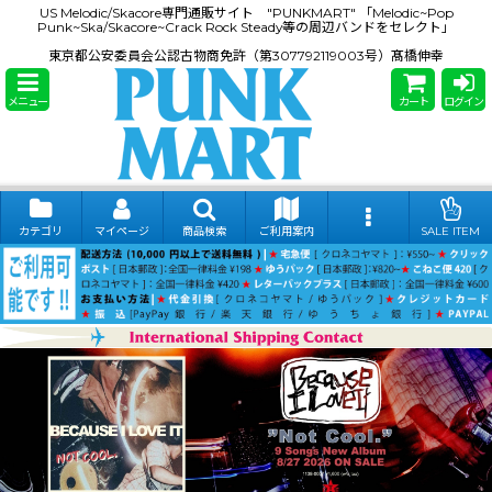
US Melodic/Skacore専門通販サイト "PUNKMART" 「Melodic~Pop
Punk~Ska/Skacore~Crack Rock Steady等の周辺バンドをセレクト」
東京都公安委員会公認古物商免許（第307792119003号）髙橋伸幸
メニュー
カート
ログイン
カテゴリ
マイページ
商品検索
ご利用案内
SALE ITEM