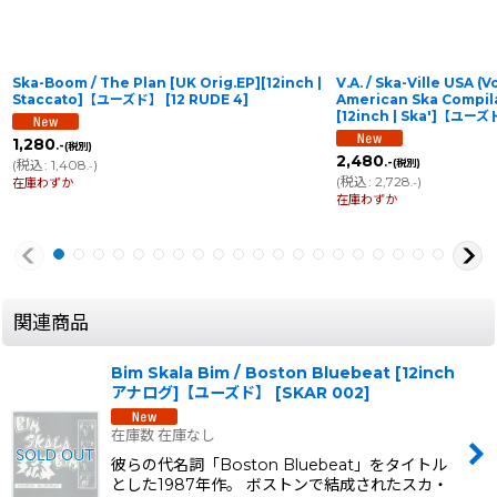
Ska-Boom / The Plan [UK Orig.EP][12inch |
V.A. / Ska-Ville USA (Vo
Staccato]【ユーズド】
[
12 RUDE 4
]
American Ska Compila
[12inch | Ska']【ユー
1,280
.-
(税別)
2,480
.-
(
税込
:
1,408
)
(税別)
.-
(
税込
:
2,728
)
在庫わずか
.-
在庫わずか
関連商品
Bim Skala Bim / Boston Bluebeat [12inch
アナログ]【ユーズド】
[
SKAR 002
]
在庫数 在庫なし
彼らの代名詞「Boston Bluebeat」をタイトル
とした1987年作。 ボストンで結成されたスカ・