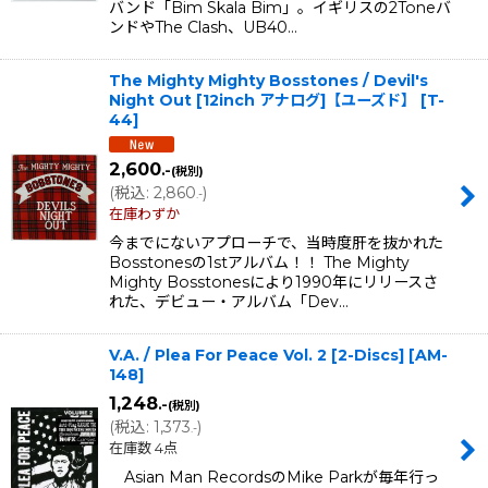
バンド「Bim Skala Bim」。イギリスの2Toneバ
ンドやThe Clash、UB40…
The Mighty Mighty Bosstones / Devil's
Night Out [12inch アナログ]【ユーズド】
[
T-
44
]
2,600
.-
(税別)
(
税込
:
2,860
)
.-
在庫わずか
今までにないアプローチで、当時度肝を抜かれた
Bosstonesの1stアルバム！！ The Mighty
Mighty Bosstonesにより1990年にリリースさ
れた、デビュー・アルバム「Dev…
V.A. / Plea For Peace Vol. 2 [2-Discs]
[
AM-
148
]
1,248
.-
(税別)
(
税込
:
1,373
)
.-
在庫数 4点
Asian Man RecordsのMike Parkが毎年行っ