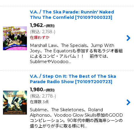
V.A. / The Ska Parade: Runnin' Naked
Thru The Cornfield
[
701097000323
]
1,962
.-
(税別)
(
税込
:
2,158
)
.-
在庫わずか
Marshall Law、The Specials、Jump With
Joey、The Equatorsも参加する有名ラジオ番組
によるコンピ・アルバム！！ 前作では、
SublimeやVoodoo…
V.A. / Step On It: The Best of The Ska
Parade Radio Show
[
701097200723
]
1,980
.-
(税別)
(
税込
:
2,178
)
.-
在庫数 3点
Sublime、The Skeletones、Roland
Alphonso、Voodoo Glow Skulls参加のGOOD
コンピレーション。90年代中期の西海岸シーンの
盛り上がりが手に取る様に判…