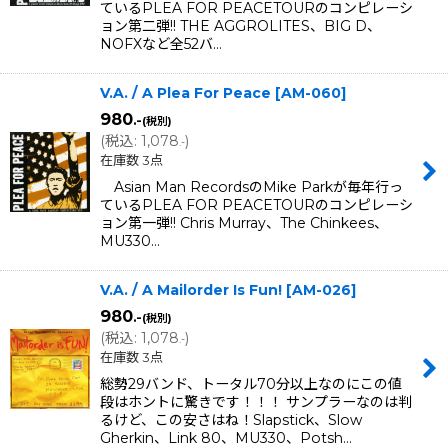
ているPLEA FOR PEACETOURのコンピレーシ
ョン第二弾!! THE AGGROLITES、BIG D、
NOFXなど全52バ…
V.A. / A Plea For Peace
[
AM-060
]
980
.-
(税別)
(
税込
:
1,078
)
.-
在庫数 3点
Asian Man RecordsのMike Parkが毎年行っ
ているPLEA FOR PEACETOURのコンピレーシ
ョン第一弾!! Chris Murray、The Chinkees、
MU330…
V.A. / A Mailorder Is Fun!
[
AM-026
]
980
.-
(税別)
(
税込
:
1,078
)
.-
在庫数 3点
総勢29バンド、トータル70分以上なのにこの値
段はホントに驚きです！！！ サンプラーなのは判
るけど、この安さはね！Slapstick、Slow
Gherkin、Link 80、MU330、Potsh…