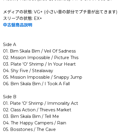
メディアの状態: VG+ (小さい音の部分でプチ音が出てきます)
スリーブの状態: EX+
中古盤商品説明
Side A
01. Bim Skala Bim / Veil Of Sadness
02. Mission Impossible / Picture This
03. Plate 'O' Shrimp / In Your Heart
04. Shy Five / Stealaway
05. Mission Impossible / Snappy Jump
06. Bim Skala Bim / I Took A Fall
Side B
01. Plate 'O' Shrimp / Immorality Act
02. Class Action / Thieves Market
03. Bim Skala Bim / Tell Me
04. The Happy Campers / Rain
05. Bosstones / The Cave