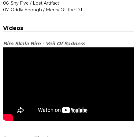
06. Shy Five / Lost Artifact
07. Oddly Enough / Mercy Of The DJ
Videos
Bim Skala Bim - Veil Of Sadness