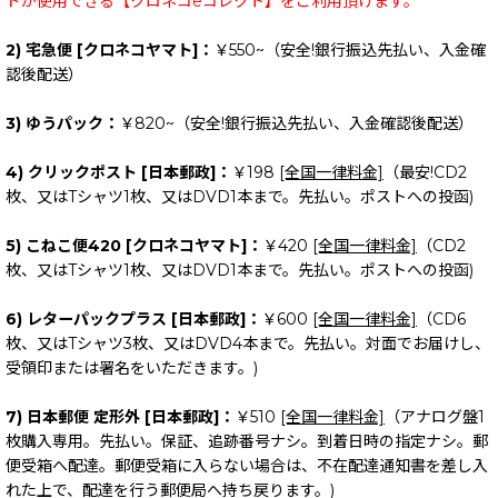
ドが使用できる【クロネコeコレクト】をご利用頂けます。
2) 宅急便 [クロネコヤマト]：
￥550~（安全!銀行振込先払い、入金確
認後配送）
3) ゆうパック：
￥820~（安全!銀行振込先払い、入金確認後配送）
4) クリックポスト [日本郵政]：
￥198
[全国一律料金]
（最安!CD2
枚、又はTシャツ1枚、又はDVD1本まで。先払い。ポストへの投函)
5) こねこ便420 [クロネコヤマト]：
￥420
[全国一律料金]
（CD2
枚、又はTシャツ1枚、又はDVD1本まで。先払い。ポストへの投函)
6) レターパックプラス [日本郵政]：
￥600
[全国一律料金]
（CD6
枚、又はTシャツ3枚、又はDVD4本まで。先払い。対面でお届けし、
受領印または署名をいただきます。)
7) 日本郵便 定形外 [日本郵政]：
￥510
[全国一律料金]
（アナログ盤1
枚購入専用。先払い。保証、追跡番号ナシ。到着日時の指定ナシ。郵
便受箱へ配達。郵便受箱に入らない場合は、不在配達通知書を差し入
れた上で、配達を行う郵便局へ持ち戻ります。)