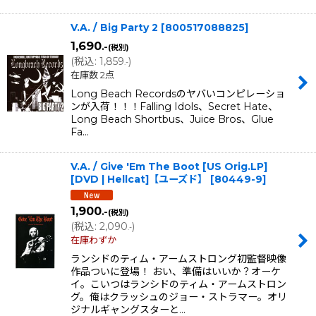
V.A. / Big Party 2
[
800517088825
]
1,690
.-
(税別)
(
税込
:
1,859
)
.-
在庫数 2点
Long Beach Recordsのヤバいコンピレーショ
ンが入荷！！！Falling Idols、Secret Hate、
Long Beach Shortbus、Juice Bros、Glue
Fa…
V.A. / Give 'Em The Boot [US Orig.LP]
[DVD | Hellcat]【ユーズド】
[
80449-9
]
1,900
.-
(税別)
(
税込
:
2,090
)
.-
在庫わずか
ランシドのティム・アームストロング初監督映像
作品ついに登場！ おい、準備はいいか？オーケ
イ。こいつはランシドのティム・アームストロン
グ。俺はクラッシュのジョー・ストラマー。オリ
ジナルギャングスターと…