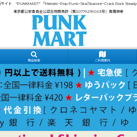
門通販サイト "PUNKMART" 「Melodic~Pop Punk~Ska/Skacore~Crack Rock
東京都公安委員会公認古物商免許（第307792119003号）髙橋伸幸
商品検索
ご利用案内