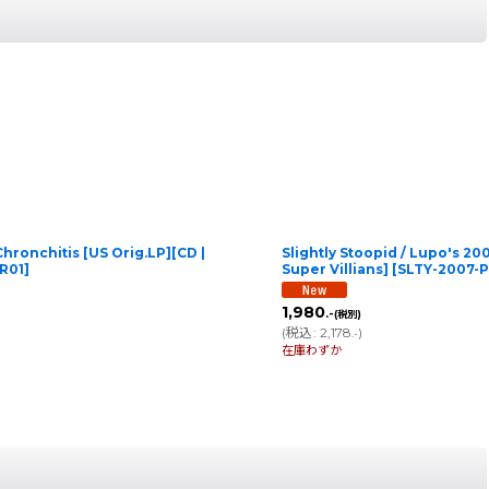
 Chronchitis [US Orig.LP][CD |
Slightly Stoopid / Lupo's 
R01
]
Super Villians]
[
SLTY-2007-
1,980
.-
(税別)
(
税込
:
2,178
)
.-
在庫わずか