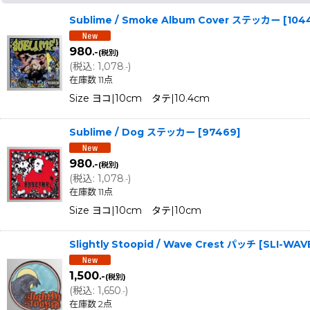
Sublime / Smoke Album Cover ステッカー
[
104
980
.-
(税別)
(
税込
:
1,078
)
.-
在庫数 11点
Size ヨコ|10cm タテ|10.4cm
Sublime / Dog ステッカー
[
97469
]
980
.-
(税別)
(
税込
:
1,078
)
.-
在庫数 11点
Size ヨコ|10cm タテ|10cm
Slightly Stoopid / Wave Crest パッチ
[
SLI-WAV
1,500
.-
(税別)
(
税込
:
1,650
)
.-
在庫数 2点