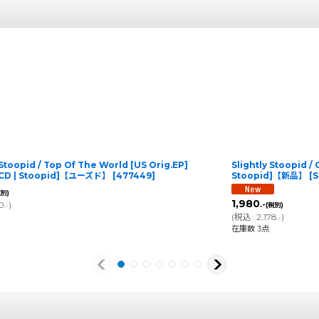
 Stoopid / Top Of The World [US Orig.EP]
Slightly Stoopid /
 CD | Stoopid]【ユーズド】
[
477449
]
Stoopid]【新品】
[
S
税別)
1,980
10
)
.-
(税別)
.-
(
税込
:
2,178
)
.-
在庫数 3点