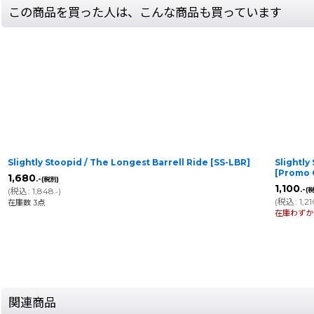
この商品を買った人は、こんな商品も買っています
Slightly Stoopid / The Longest Barrell Ride
[
SS-LBR
]
Slightly
[Promo
1,680
.-
(税別)
1,100
.-
(
税込
:
1,848
)
(
.-
(
税込
:
1,2
在庫数 3点
在庫わずか
関連商品