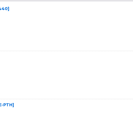
440
]
E-PTH
]