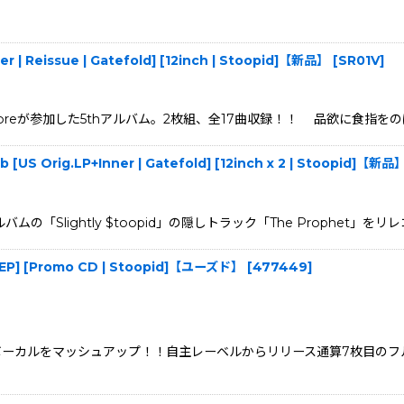
ner | Reissue | Gatefold] [12inch | Stoopid]【新品】
[
SR01V
]
 のAngelo Mooreが参加した5thアルバム。2枚組、全17曲収録！！ 品
ab [US Orig.LP+Inner | Gatefold] [12inch x 2 | Stoopid]【新品
アルバムの「Slightly $toopid」の隠しトラック「The Prophet」をリ
ig.EP] [Promo CD | Stoopid]【ユーズド】
[
477449
]
ーカルをマッシュアップ！！自主レーベルからリリース通算7枚目のフル