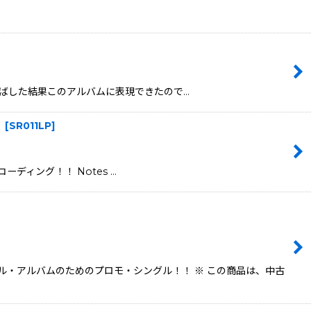
欲に食指をのばした結果このアルバムに表現できたので…
】
[
SR011LP
]
レコーディング！！ Notes …
・アルバムのためのプロモ・シングル！！ ※ この商品は、中古