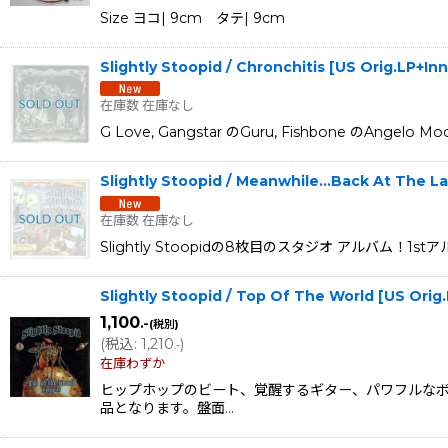
Size ヨコ| 9cm タテ| 9cm
Slightly Stoopid / Chronchitis [US Orig.LP+In
在庫数 在庫なし
G Love, Gangstar のGuru, Fishbone
Slightly Stoopid / Meanwhile...Back At The L
在庫数 在庫なし
Slightly Stoopidの8枚目のスタジオ アルバム！1st
Slightly Stoopid / Top Of The World [US Or
1,100
.-
(税別)
(
税込
:
1,210
)
.-
在庫わずか
ヒップホップのビート、覚醒するギター、パワフルなボ
品となります。盤面…