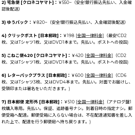
2) 宅急便 [クロネコヤマト]：
￥550~（安全!銀行振込先払い、入金確
認後配送）
3) ゆうパック：
￥820~（安全!銀行振込先払い、入金確認後配送）
4) クリックポスト [日本郵政]：
￥198
[全国一律料金]
（最安!CD2
枚、又はTシャツ1枚、又はDVD1本まで。先払い。ポストへの投函)
5) こねこ便420 [クロネコヤマト]：
￥420
[全国一律料金]
（CD2
枚、又はTシャツ1枚、又はDVD1本まで。先払い。ポストへの投函)
6) レターパックプラス [日本郵政]：
￥600
[全国一律料金]
（CD6
枚、又はTシャツ3枚、又はDVD4本まで。先払い。対面でお届けし、
受領印または署名をいただきます。)
7) 日本郵便 定形外 [日本郵政]：
￥510
[全国一律料金]
（アナログ盤1
枚購入専用。先払い。保証、追跡番号ナシ。到着日時の指定ナシ。郵
便受箱へ配達。郵便受箱に入らない場合は、不在配達通知書を差し入
れた上で、配達を行う郵便局へ持ち戻ります。)