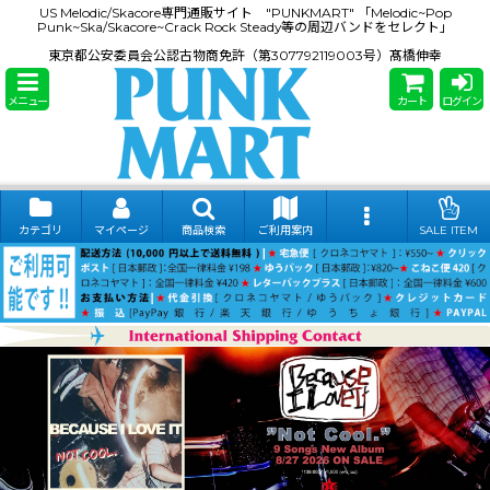
US Melodic/Skacore専門通販サイト "PUNKMART" 「Melodic~Pop
Punk~Ska/Skacore~Crack Rock Steady等の周辺バンドをセレクト」
東京都公安委員会公認古物商免許（第307792119003号）髙橋伸幸
メニュー
カート
ログイン
カテゴリ
マイページ
商品検索
ご利用案内
SALE ITEM