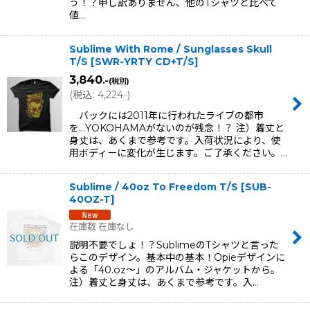
う！？申し訳ありません、他のTシャツと比べて
値…
Sublime With Rome / Sunglasses Skull
T/S
[
SWR-YRTY CD+T/S
]
3,840
.-
(税別)
(
税込
:
4,224
)
.-
バックには2011年に行われたライブの都市
を...YOKOHAMAがないのが残念！？ 注）着丈と
身丈は、あくまで参考です。入荷状況により、使
用ボディーに変化が生じます。ご了承ください。…
Sublime / 40oz To Freedom T/S
[
SUB-
40OZ-T
]
在庫数 在庫なし
説明不要でしょ！？SublimeのTシャツと言った
らこのデザイン。基本中の基本！Opieデザインに
よる「40.oz〜」のアルバム・ジャケットから。
注）着丈と身丈は、あくまで参考です。入…