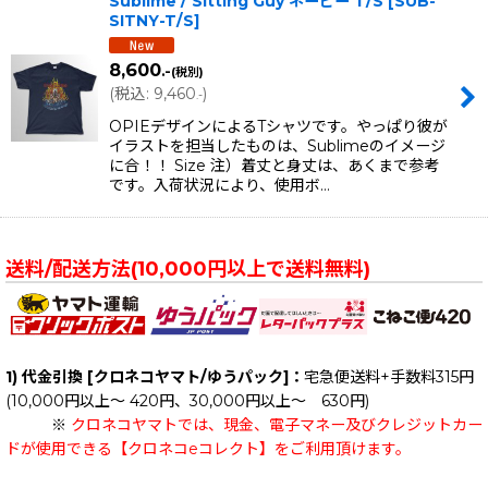
Sublime / Sitting Guy ネービー T/S
[
SUB-
SITNY-T/S
]
8,600
.-
(税別)
(
税込
:
9,460
)
.-
OPIEデザインによるTシャツです。やっぱり彼が
イラストを担当したものは、Sublimeのイメージ
に合！！ Size 注）着丈と身丈は、あくまで参考
です。入荷状況により、使用ボ…
送料/配送方法(10,000円以上で送料無料)
1) 代金引換 [クロネコヤマト/ゆうパック]：
宅急便送料+手数料315円
(10,000円以上～ 420円、30,000円以上～ 630円)
※
クロネコヤマトでは、現金、電子マネー及びクレジットカー
ドが使用できる【クロネコeコレクト】をご利用頂けます。