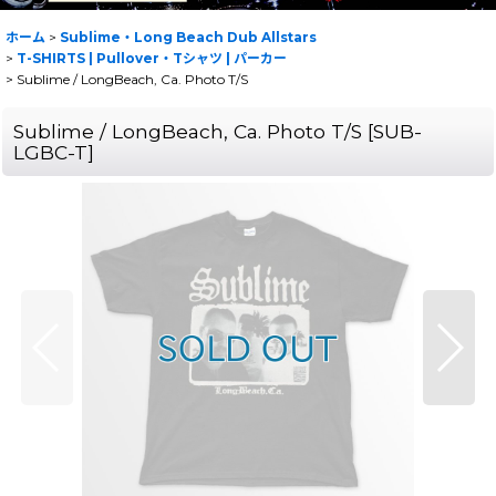
ホーム
>
Sublime・Long Beach Dub Allstars
>
T-SHIRTS | Pullover・Tシャツ | パーカー
>
Sublime / LongBeach, Ca. Photo T/S
Sublime / LongBeach, Ca. Photo T/S
[
SUB-
LGBC-T
]