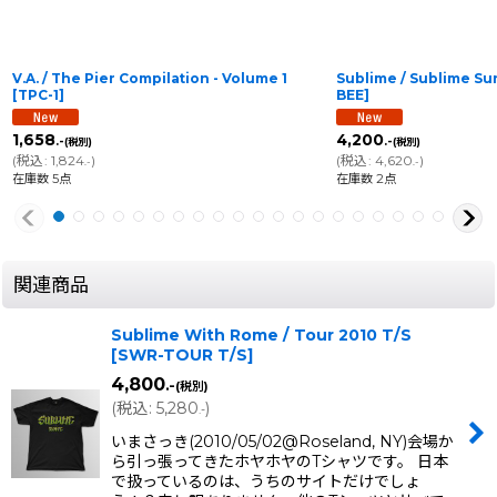
V.A. / The Pier Compilation - Volume 1
Sublime / Sublime 
[
TPC-1
]
BEE
]
1,658
4,200
.-
.-
(税別)
(税別)
(
税込
:
1,824
)
(
税込
:
4,620
)
.-
.-
在庫数 5点
在庫数 2点
関連商品
Sublime With Rome / Tour 2010 T/S
[
SWR-TOUR T/S
]
4,800
.-
(税別)
(
税込
:
5,280
)
.-
いまさっき(2010/05/02@Roseland, NY)会場か
ら引っ張ってきたホヤホヤのTシャツです。 日本
で扱っているのは、うちのサイトだけでしょ