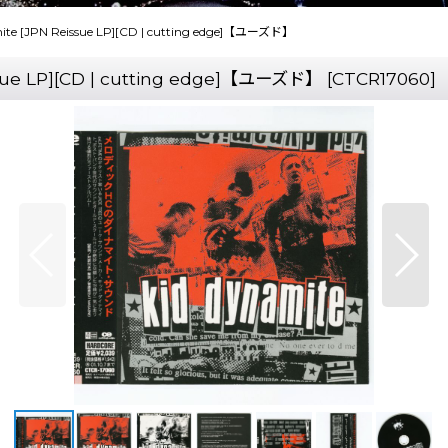
te [JPN Reissue LP][CD | cutting edge]【ユーズド】
sue LP][CD | cutting edge]【ユーズド】
[
CTCR17060
]