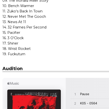
09. The Ronald Miller Story
10. Bench Warmer
11. Zuko's Back In Town
12. Never Met The Gooch
13. News At 11
14. 32 Frames Per Second
15. Pacifier
16. 3 O'Clock
17. Shiner
18. Wrist Rocket
19. Fuckuturn
Audition