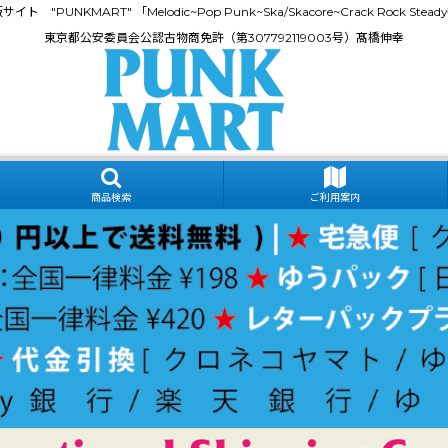
門通販サイト "PUNKMART" 「Melodic~Pop Punk~Ska/Skacore~Crack Rock
東京都公安委員会公認古物商免許（第307792119003号）髙橋伸幸
商品検索
ご利用案内