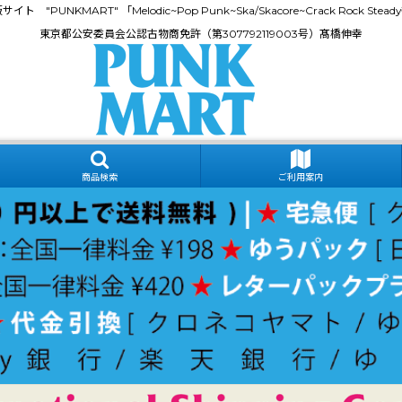
門通販サイト "PUNKMART" 「Melodic~Pop Punk~Ska/Skacore~Crack Rock
東京都公安委員会公認古物商免許（第307792119003号）髙橋伸幸
商品検索
ご利用案内