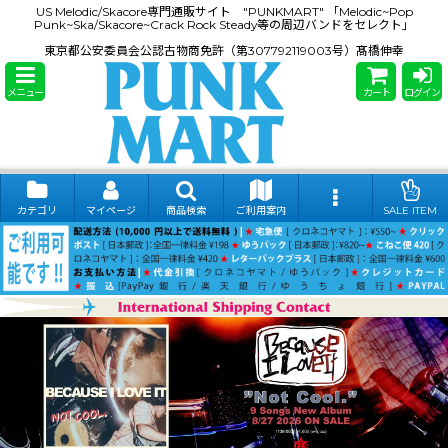
US Melodic/Skacore専門通販サイト "PUNKMART" 「Melodic~Pop
Punk~Ska/Skacore~Crack Rock Steady等の周辺バンドをセレクト」
東京都公安委員会公認古物商免許（第307792119003号）髙橋伸幸
メニュー
カート
ログイン
カテゴリ
マイページ
商品検索
ご利用案内
SALE ITEM