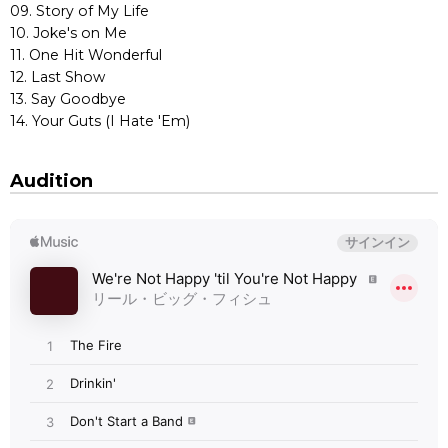
09. Story of My Life
10. Joke's on Me
11. One Hit Wonderful
12. Last Show
13. Say Goodbye
14. Your Guts (I Hate 'Em)
Audition