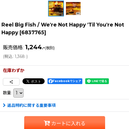
Reel Big Fish / We're Not Happy 'Til You're Not
Happy
[
6837765
]
1,244
販売価格
:
.-
(税別)
(
税込
:
1,368
)
.-
在庫わずか
Facebookでシェア
数量
:
返品特約に関する重要事項
カートに入れる