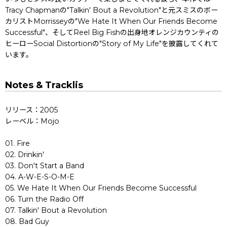
Tracy Chapmanの"Talkin' Bout a Revolution"と元スミスのボー
カリストMorrisseyの"We Hate It When Our Friends Become
Successful"、そしてReel Big Fishの出身地オレンジカウンティの
ヒーローSocial Distortionの"Story of My Life"を披露してくれて
います。
Notes & Tracklis
リリース：2005
レーベル：Mojo
01. Fire
02. Drinkin'
03. Don't Start a Band
04. A-W-E-S-O-M-E
05. We Hate It When Our Friends Become Successful
06. Turn the Radio Off
07. Talkin' Bout a Revolution
08. Bad Guy