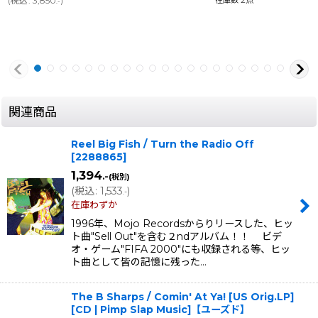
(
税込
:
3,850
)
.-
関連商品
Reel Big Fish / Turn the Radio Off
[
2288865
]
1,394
.-
(税別)
(
税込
:
1,533
)
.-
在庫わずか
1996年、Mojo Recordsからりリースした、ヒッ
ト曲"Sell Out"を含む２ndアルバム！！ ビデ
オ・ゲーム"FIFA 2000"にも収録される等、ヒッ
ト曲として皆の記憶に残った…
The B Sharps / Comin' At Ya! [US Orig.LP]
[CD | Pimp Slap Music]【ユーズド】