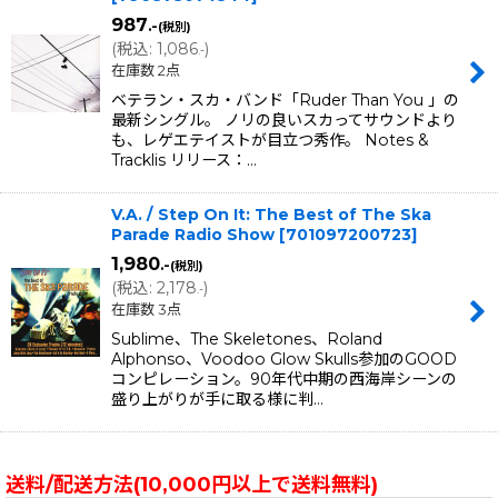
987
.-
(税別)
(
税込
:
1,086
)
.-
在庫数 2点
ベテラン・スカ・バンド「Ruder Than You 」の
最新シングル。 ノリの良いスカってサウンドより
も、レゲエテイストが目立つ秀作。 Notes &
Tracklis リリース：…
V.A. / Step On It: The Best of The Ska
Parade Radio Show
[
701097200723
]
1,980
.-
(税別)
(
税込
:
2,178
)
.-
在庫数 3点
Sublime、The Skeletones、Roland
Alphonso、Voodoo Glow Skulls参加のGOOD
コンピレーション。90年代中期の西海岸シーンの
盛り上がりが手に取る様に判…
送料/配送方法(10,000円以上で送料無料)