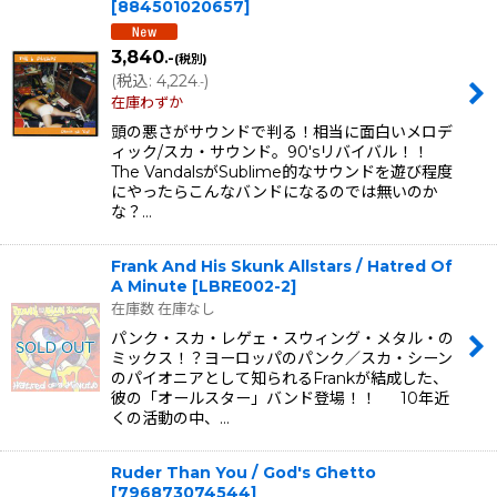
[
884501020657
]
3,840
.-
(税別)
(
税込
:
4,224
)
.-
在庫わずか
頭の悪さがサウンドで判る！相当に面白いメロデ
ィック/スカ・サウンド。90'sリバイバル！！
The VandalsがSublime的なサウンドを遊び程度
にやったらこんなバンドになるのでは無いのか
な？…
Frank And His Skunk Allstars / Hatred Of
A Minute
[
LBRE002-2
]
在庫数 在庫なし
パンク・スカ・レゲェ・スウィング・メタル・の
ミックス！？ヨーロッパのパンク／スカ・シーン
のパイオニアとして知られるFrankが結成した、
彼の「オールスター」バンド登場！！ 10年近
くの活動の中、…
Ruder Than You / God's Ghetto
[
796873074544
]