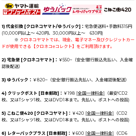
1) 代金引換 [クロネコヤマト/ゆうパック]：
宅急便送料+手数料315円
(10,000円以上～ 420円、30,000円以上～ 630円)
※
クロネコヤマトでは、現金、電子マネー及びクレジットカー
ドが使用できる【クロネコeコレクト】をご利用頂けます。
2) 宅急便 [クロネコヤマト]：
￥550~（安全!銀行振込先払い、入金確
認後配送）
3) ゆうパック：
￥820~（安全!銀行振込先払い、入金確認後配送）
4) クリックポスト [日本郵政]：
￥198
[全国一律料金]
（最安!CD2
枚、又はTシャツ1枚、又はDVD1本まで。先払い。ポストへの投函)
5) こねこ便420 [クロネコヤマト]：
￥420
[全国一律料金]
（CD2
枚、又はTシャツ1枚、又はDVD1本まで。先払い。ポストへの投函)
6) レターパックプラス [日本郵政]：
￥600
[全国一律料金]
（CD6