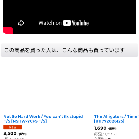
この商品を買った人は、こんな商品も買っています
Not So Hard Work / You can't fix stupid
The Alligators / Time
T/S
[
NSHW-YCFS T/S
]
[
811772026125
]
1,690
.-
(税別)
3,500
(
税込
:
1,859
)
.-
(税別)
.-
在庫数 2点