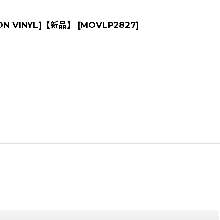
IC ON VINYL]【新品】
[
MOVLP2827
]