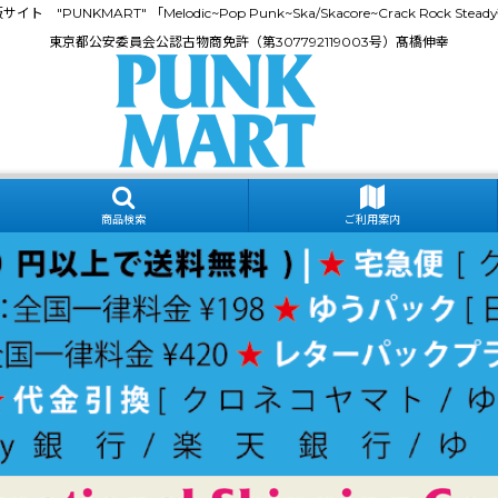
門通販サイト "PUNKMART" 「Melodic~Pop Punk~Ska/Skacore~Crack Rock
東京都公安委員会公認古物商免許（第307792119003号）髙橋伸幸
商品検索
ご利用案内