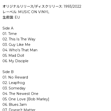
オリジナルリリース/ディスクリリース: 1993/2022
レーベル: MUSIC ON VINYL
生産国: EU
Side A
01. Time
02. This Is The Way
03. Guy Like Me
04. Who's That Man
05. Mad Doll
06. My Disciple
Side B
01. No Reward
02. Leapfrog
03. Someday
04. The Newest One
05. One Love [Bob Marley]
06. Blues Jam
07. Doesn't Matter