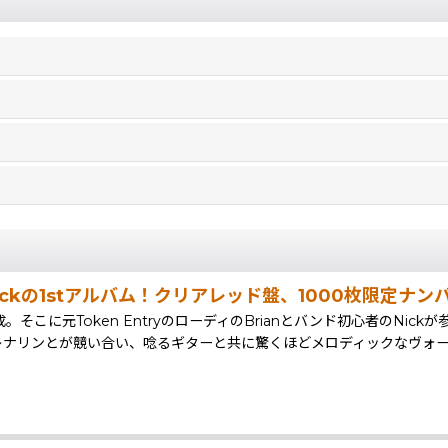
 Jackの1stアルバム！クリアレッド盤、1000枚限定ナ
aleによって結成。そこに元Token EntryのローディのBrianとバンド初心者の
レナリンとが競い合い、唸るギターと共に驚くほどメロディックなヴォーカルが