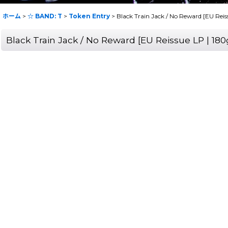
ホーム
>
☆ BAND: T
>
Token Entry
>
Black Train Jack / No Reward [EU Re
Black Train Jack / No Reward [EU Reissue LP | 1