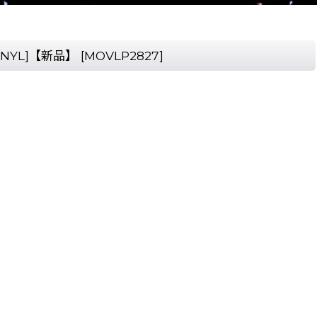
N VINYL]【新品】
[
MOVLP2827
]