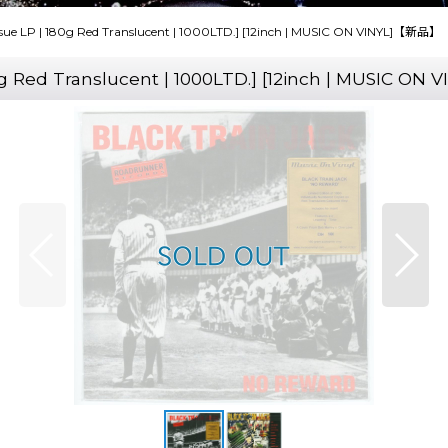
issue LP | 180g Red Translucent | 1000LTD.] [12inch | MUSIC ON VINYL]【新品】
80g Red Translucent | 1000LTD.] [12inch | MUSIC O