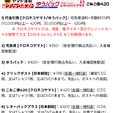
1) 代金引換 [クロネコヤマト/ゆうパック]：
宅急便送料+手数料315円
(10,000円以上～ 420円、30,000円以上～ 630円)
※
クロネコヤマトでは、現金、電子マネー及びクレジットカー
ドが使用できる【クロネコeコレクト】をご利用頂けます。
2) 宅急便 [クロネコヤマト]：
￥550~（安全!銀行振込先払い、入金確
認後配送）
3) ゆうパック：
￥820~（安全!銀行振込先払い、入金確認後配送）
4) クリックポスト [日本郵政]：
￥198
[全国一律料金]
（最安!CD2
枚、又はTシャツ1枚、又はDVD1本まで。先払い。ポストへの投函)
5) こねこ便420 [クロネコヤマト]：
￥420
[全国一律料金]
（CD2
枚、又はTシャツ1枚、又はDVD1本まで。先払い。ポストへの投函)
6) レターパックプラス [日本郵政]：
￥600
[全国一律料金]
（CD6
枚、又はTシャツ3枚、又はDVD4本まで。先払い。対面でお届けし、