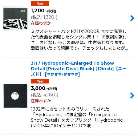
1,200
.-
(税別)
(
税込
:
1,320
)
.-
在庫わずか
ミクスチャー・バンド311が2000年までに発表し
た代表曲を網羅したシングル集！！ ※歌詞対訳付
き オビなし ※この商品は、中古品となります。
盤面はいたって綺麗です。チェックもしましたが…
311 / Hydroponic+Enlarged To Show
Detail [Private Disk | Black] [12inch]【ユー
ズド】
[
####-####
]
3,800
.-
(税別)
(
税込
:
4,180
)
.-
在庫わずか
1992年にカセットのみでリリースされた
「Hydroponic」に限定盤の「Enlarged To
Show Detail」をカップリング 「Hydroponic」
は2015年に10インチとCDで限…