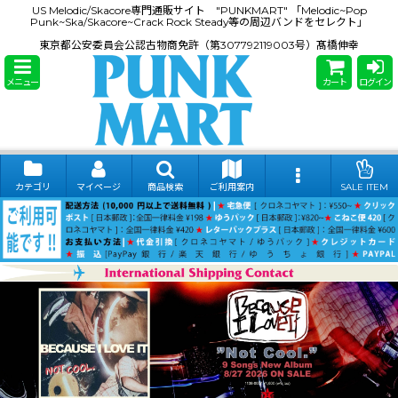
US Melodic/Skacore専門通販サイト "PUNKMART" 「Melodic~Pop
Punk~Ska/Skacore~Crack Rock Steady等の周辺バンドをセレクト」
東京都公安委員会公認古物商免許（第307792119003号）髙橋伸幸
メニュー
カート
ログイン
カテゴリ
マイページ
商品検索
ご利用案内
SALE ITEM