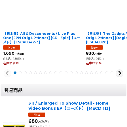
【日本盤】All & Descendents / Live Plus
【日本盤】The Gadjits / 
One [JPN Orig.LP+Inner] [CD | Epic]【ユー
Orig.LP+Inner] [Deg
ズド】
[
ESCA8342-3
]
[
ESCA6820
]
1,690
830
.-
.-
(税別)
(税別)
(
税込
:
1,859
)
(
税込
:
913
)
.-
.-
在庫わずか
在庫わずか
関連商品
311 / Enlarged To Show Detail - Home
Video Bonus EP【ユーズド】
[
MECD 113
]
680
.-
(税別)