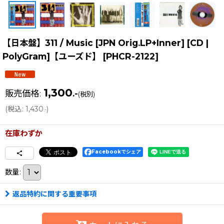
【日本盤】311 / Music [JPN Orig.LP+Inner] [CD |
PolyGram]【ユーズド】
[
PHCR-2122
]
1,300
販売価格
:
.-
(税別)
(
税込
:
1,430
)
.-
在庫わずか
Facebookでシェア
数量
:
返品特約に関する重要事項