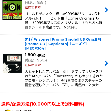
(
税込
:
1,958
)
.-
在庫わずか
ゴールドディスクに輝いた1999年リリースの5th
アルバム！！ ヒット曲「Come Original」収
録！！1999年プレスのオリジナル！！もちろん新
品＆シールド商品です。 Notes…
311 / Prisoner [Promo Single][US Orig.EP]
[Promo CD | Capricorn]【ユーズド】
[
MECP304
]
1,800
.-
(税別)
(
税込
:
1,980
)
.-
在庫わずか
大ヒットしたアルバム「311」を受けてリリースさ
れた4thアルバム「Transistor」からカットされた
プロモ・シングル！！ それまでのミクスチャーの
概念を覆したアルバム「311」。当然のこと大ヒ…
送料/配送方法(10,000円以上で送料無料)