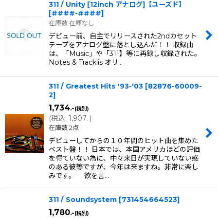
311 / Unity [12inch アナログ]【ユーズド】
[
####-####
]
在庫数 在庫なし
デビュー前、自主でリリースされた2ndカセット
テープをアナログ盤に落とし込んだ！！ 収録曲
は、「Music」や「311】等に再録し収録された。
Notes & Tracklis オリ…
311 / Greatest Hits '93-'03
[
82876-60009-
2
]
1,734
.-
(税別)
(
税込
:
1,907
)
.-
在庫数 2点
デビューしてからの１０年間のヒット曲を集めた
ベスト盤！！ 日本では、本国アメリカほどの評価
を得ていない為に、中々来日が実現していない感
のある彼等ですが、今年は来ますね。非常に楽し
みです。 欲を言…
311 / Soundsystem
[
731454664523
]
1,780
.-
(税別)