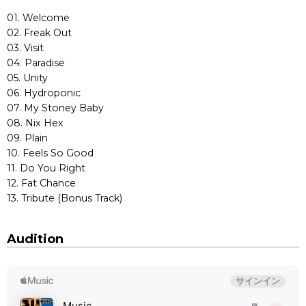
01. Welcome
02. Freak Out
03. Visit
04. Paradise
05. Unity
06. Hydroponic
07. My Stoney Baby
08. Nix Hex
09. Plain
10. Feels So Good
11. Do You Right
12. Fat Chance
13. Tribute (Bonus Track)
Audition