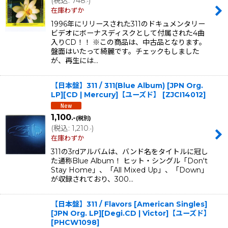
(
税込
:
748
)
.-
在庫わずか
1996年にリリースされた311のドキュメンタリー
ビデオにボーナスディスクとして付属された4曲
入りCD！！ ※この商品は、中古品となります。
盤面はいたって綺麗です。チェックもしました
が、再生には…
【日本盤】311 / 311(Blue Album) [JPN Org.
LP][CD | Mercury]【ユーズド】
[
ZJCI14012
]
1,100
.-
(税別)
(
税込
:
1,210
)
.-
在庫わずか
311の3rdアルバムは、バンド名をタイトルに冠し
た通称Blue Album！ ヒット・シングル「Don't
Stay Home」、「All Mixed Up」、「Down」
が収録されており、300…
【日本盤】311 / Flavors [American Singles]
[JPN Org. LP][Degi.CD | Victor]【ユーズド】
[
PHCW1098
]