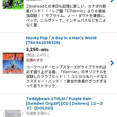
Zibraheadとの来日も記憶に新しい、カナダの新
星バンド！！！レア盤「EPdemic」より６曲追
加収録！！ サブライム、ノー・ダウトを筆頭に、
ベック、ニルヴァーナ、インキュバスなどをこよ
なく愛…
Mucky Pup / A Boy in a Man's World
[
764942036328
]
2,250
.-
(税別)
(
税込
:
2,475
)
.-
在庫わずか
コークヘッド・ヒップスターズがライブでやれば
必ず盛り上がる曲、「Batman」のオリジナルを
収録したクラブヒット！！ コミカル＆ハードなミ
クスチャー・バンド！！彼女の体臭がきつすぎる
って言うトラック…
Teddybears STHLM / Purple Rain
[Sweden Org.EP] [CD | Dolores]【ユーズ
ド】
[
DOL021
]
在庫数 在庫なし