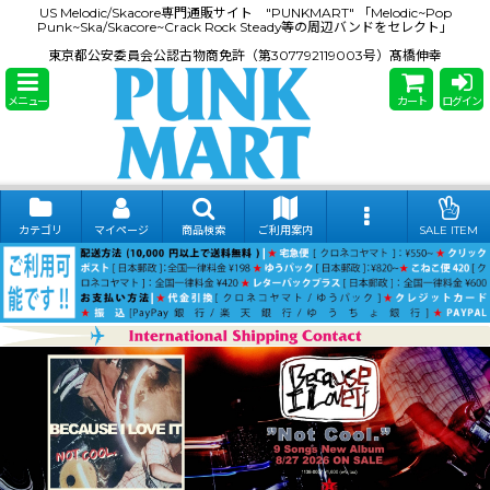
US Melodic/Skacore専門通販サイト "PUNKMART" 「Melodic~Pop
Punk~Ska/Skacore~Crack Rock Steady等の周辺バンドをセレクト」
東京都公安委員会公認古物商免許（第307792119003号）髙橋伸幸
メニュー
カート
ログイン
カテゴリ
マイページ
商品検索
ご利用案内
SALE ITEM