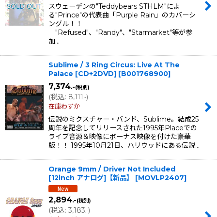
スウェーデンの"Teddybears STHLM"によ
る"Prince"の代表曲「Purple Rain」のカバーシ
ングル！！
"Refused"、"Randy"、"Starmarket"等が参
加…
Sublime / 3 Ring Circus: Live At The
Palace [CD+2DVD]
[
B001768900
]
7,374
.-
(税別)
(
税込
:
8,111
)
.-
在庫わずか
伝説のミクスチャー・バンド、Sublime。結成25
周年を記念してリリースされた1995年Placeでの
ライブ音源＆映像にボーナス映像を付けた豪華
版！！ 1995年10月21日、ハリウッドにある伝説…
Orange 9mm / Driver Not Included
[12inch アナログ]【新品】
[
MOVLP2407
]
2,894
.-
(税別)
(
税込
:
3,183
)
.-