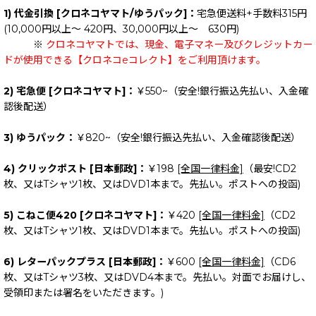
1) 代金引換 [クロネコヤマト/ゆうパック]：
宅急便送料+手数料315円
(10,000円以上～ 420円、30,000円以上～ 630円)
※
クロネコヤマトでは、現金、電子マネー及びクレジットカー
ドが使用できる【クロネコeコレクト】をご利用頂けます。
2) 宅急便 [クロネコヤマト]：
￥550~（安全!銀行振込先払い、入金確
認後配送）
3) ゆうパック：
￥820~（安全!銀行振込先払い、入金確認後配送）
4) クリックポスト [日本郵政]：
￥198
[全国一律料金]
（最安!CD2
枚、又はTシャツ1枚、又はDVD1本まで。先払い。ポストへの投函)
5) こねこ便420 [クロネコヤマト]：
￥420
[全国一律料金]
（CD2
枚、又はTシャツ1枚、又はDVD1本まで。先払い。ポストへの投函)
6) レターパックプラス [日本郵政]：
￥600
[全国一律料金]
（CD6
枚、又はTシャツ3枚、又はDVD4本まで。先払い。対面でお届けし、
受領印または署名をいただきます。)