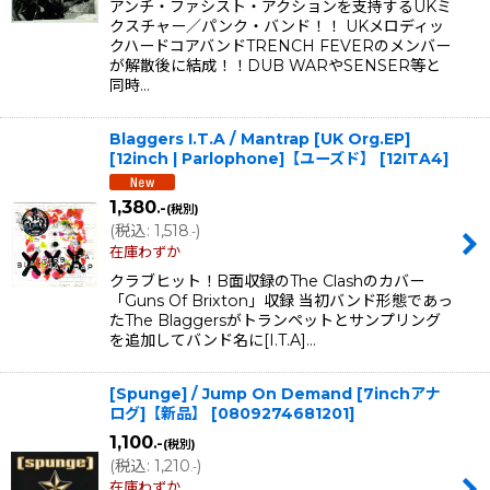
アンチ・ファシスト・アクションを支持するUKミ
クスチャー／パンク・バンド！！ UKメロディッ
クハードコアバンドTRENCH FEVERのメンバー
が解散後に結成！！DUB WARやSENSER等と
同時…
Blaggers I.T.A / Mantrap [UK Org.EP]
[12inch | Parlophone]【ユーズド】
[
12ITA4
]
1,380
.-
(税別)
(
税込
:
1,518
)
.-
在庫わずか
クラブヒット！B面収録のThe Clashのカバー
「Guns Of Brixton」収録 当初バンド形態であっ
たThe Blaggersがトランペットとサンプリング
を追加してバンド名に[I.T.A]…
[Spunge] / Jump On Demand [7inchアナ
ログ]【新品】
[
0809274681201
]
1,100
.-
(税別)
(
税込
:
1,210
)
.-
在庫わずか