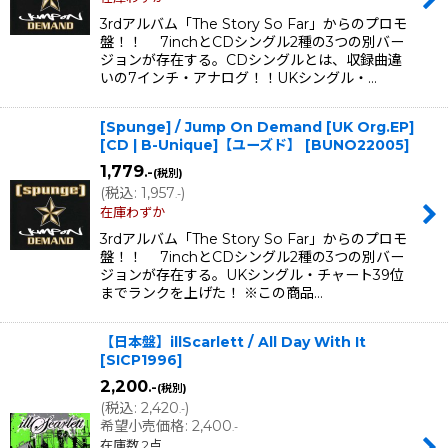
3rdアルバム「The Story So Far」からのプロモ
盤！！ 7inchとCDシングル2種の3つの別バー
ジョンが存在する。CDシングルとは、収録曲違
いの7インチ・アナログ！！UKシングル・…
[Spunge] / Jump On Demand [UK Org.EP]
[CD | B-Unique]【ユーズド】
[
BUNO22005
]
1,779
.-
(税別)
(
税込
:
1,957
)
.-
在庫わずか
3rdアルバム「The Story So Far」からのプロモ
盤！！ 7inchとCDシングル2種の3つの別バー
ジョンが存在する。UKシングル・チャート39位
までランクを上げた！ ※この商品…
【日本盤】illScarlett / All Day With It
[
SICP1996
]
2,200
.-
(税別)
(
税込
:
2,420
)
.-
希望小売価格
:
2,400
.-
在庫数 2点