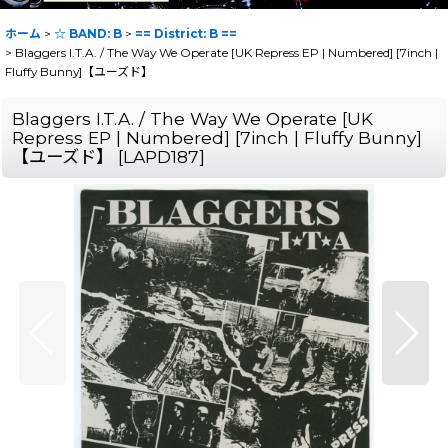
ホーム
>
☆ BAND: B
>
== District: B ==
>
Blaggers I.T.A. / The Way We Operate [UK Repress EP | Numbered] [7inch |
Fluffy Bunny]【ユーズド】
Blaggers I.T.A. / The Way We Operate [UK
Repress EP | Numbered] [7inch | Fluffy Bunny]
【ユーズド】
[
LAPD187
]