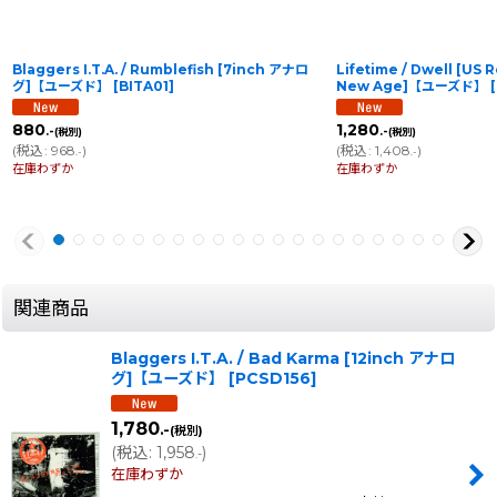
Blaggers I.T.A. / Rumblefish [7inch アナロ
Lifetime / Dwell [US 
グ]【ユーズド】
[
BITA01
]
New Age]【ユーズド】
[
880
1,280
.-
.-
(税別)
(税別)
(
税込
:
968
)
(
税込
:
1,408
)
.-
.-
在庫わずか
在庫わずか
関連商品
Blaggers I.T.A. / Bad Karma [12inch アナロ
グ]【ユーズド】
[
PCSD156
]
1,780
.-
(税別)
(
税込
:
1,958
)
.-
在庫わずか