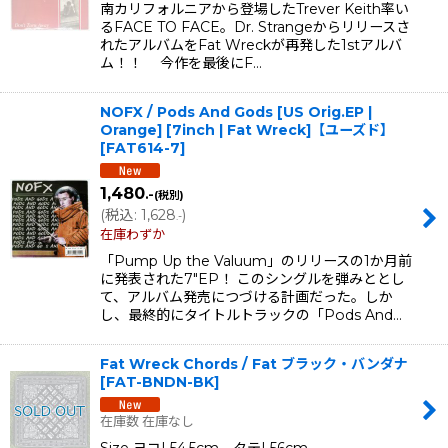
南カリフォルニアから登場したTrever Keith率い
るFACE TO FACE。Dr. Strangeからリリースさ
れたアルバムをFat Wreckが再発した1stアルバ
ム！！ 今作を最後にF…
NOFX / Pods And Gods [US Orig.EP |
Orange] [7inch | Fat Wreck]【ユーズド】
[
FAT614-7
]
1,480
.-
(税別)
(
税込
:
1,628
)
.-
在庫わずか
「Pump Up the Valuum」のリリースの1か月前
に発表された7"EP！ このシングルを弾みととし
て、アルバム発売につづける計画だった。しか
し、最終的にタイトルトラックの「Pods And…
Fat Wreck Chords / Fat ブラック・バンダナ
[
FAT-BNDN-BK
]
在庫数 在庫なし
Size ヨコ| 54.5cm タテ| 56cm