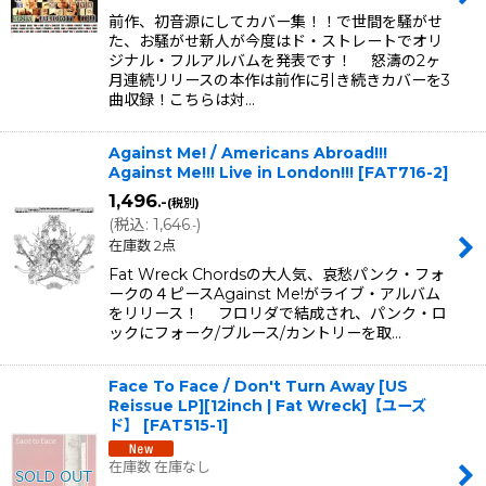
前作、初音源にしてカバー集！！で世間を騒がせ
た、お騒がせ新人が今度はド・ストレートでオリ
ジナル・フルアルバムを発表です！ 怒濤の2ヶ
月連続リリースの本作は前作に引き続きカバーを3
曲収録！こちらは対…
Against Me! / Americans Abroad!!!
Against Me!!! Live in London!!!
[
FAT716-2
]
1,496
.-
(税別)
(
税込
:
1,646
)
.-
在庫数 2点
Fat Wreck Chordsの大人気、哀愁パンク・フォ
ークの４ピースAgainst Me!がライブ・アルバム
をリリース！ フロリダで結成され、パンク・ロ
ックにフォーク/ブルース/カントリーを取…
Face To Face / Don't Turn Away [US
Reissue LP][12inch | Fat Wreck]【ユーズ
ド】
[
FAT515-1
]
在庫数 在庫なし