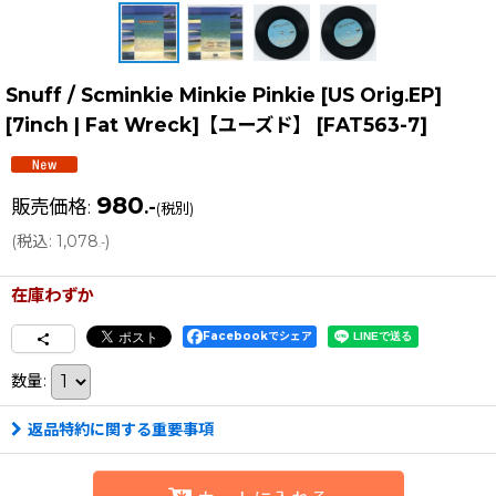
Snuff / Scminkie Minkie Pinkie [US Orig.EP]
[7inch | Fat Wreck]【ユーズド】
[
FAT563-7
]
980
販売価格
:
.-
(税別)
(
税込
:
1,078
)
.-
在庫わずか
Facebookでシェア
数量
:
返品特約に関する重要事項