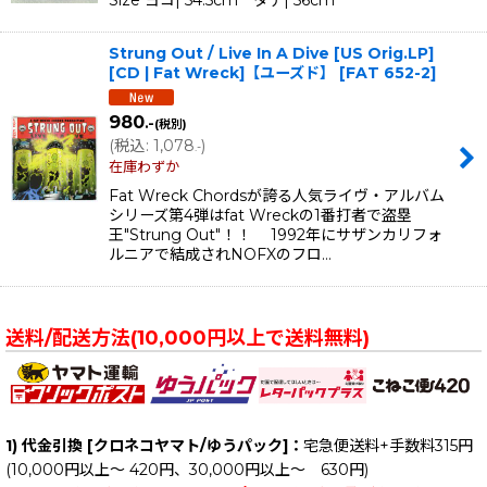
Strung Out / Live In A Dive [US Orig.LP]
[CD | Fat Wreck]【ユーズド】
[
FAT 652-2
]
980
.-
(税別)
(
税込
:
1,078
)
.-
在庫わずか
Fat Wreck Chordsが誇る人気ライヴ・アルバム
シリーズ第4弾はfat Wreckの1番打者で盗塁
王"Strung Out"！！ 1992年にサザンカリフォ
ルニアで結成されNOFXのフロ…
送料/配送方法(10,000円以上で送料無料)
1) 代金引換 [クロネコヤマト/ゆうパック]：
宅急便送料+手数料315円
(10,000円以上～ 420円、30,000円以上～ 630円)