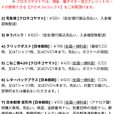
※
クロネコヤマトでは、現金、電子マネー及びクレジットカー
ドが使用できる【クロネコeコレクト】をご利用頂けます。
2) 宅急便 [クロネコヤマト]：
￥550~（安全!銀行振込先払い、入金確
認後配送）
3) ゆうパック：
￥820~（安全!銀行振込先払い、入金確認後配送）
4) クリックポスト [日本郵政]：
￥198
[全国一律料金]
（最安!CD2
枚、又はTシャツ1枚、又はDVD1本まで。先払い。ポストへの投函)
5) こねこ便420 [クロネコヤマト]：
￥420
[全国一律料金]
（CD2
枚、又はTシャツ1枚、又はDVD1本まで。先払い。ポストへの投函)
6) レターパックプラス [日本郵政]：
￥600
[全国一律料金]
（CD6
枚、又はTシャツ3枚、又はDVD4本まで。先払い。対面でお届けし、
受領印または署名をいただきます。)
7) 日本郵便 定形外 [日本郵政]：
￥510
[全国一律料金]
（アナログ盤1
枚購入専用。先払い。保証、追跡番号ナシ。到着日時の指定ナシ。郵
便受箱へ配達。郵便受箱に入らない場合は、不在配達通知書を差し入