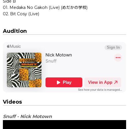
Side B
01. Medaka No Gakoh (Live) (めだかの学校)
02. Bit Cosy (Live)
Audition
Videos
Snuff - Nick Motown