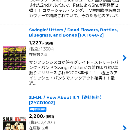
'90年リリースの、Snuffのユーモア面が前面に出
された2ndアルバムで、FatによるSnuff再発第２
弾！！ コマーシャル・ソング、TV主題歌や名曲の
カヴァーで構成されていて、そのため他のアルバ…
Swingin' Utters / Dead Flowers, Bottles,
Bluegrass, and Bones
[
FAT648-2
]
1,227
.-
(税別)
(
税込
:
1,350
)
.-
在庫数 2点
サンフランシスコが誇るグレイト・ストリートパ
ンク・バンド"Swingin' Utters"の前作より約2年
振りにリリースされた2003年作！！ 極上のア
イリッシュ・パンクでノックアウト確実！！最
近…
S.M.N. / How About It ?【送料無料】
[
ZYCD1002
]
2,200
.-
(税別)
(
税込
:
2,420
)
.-
在庫数 12点