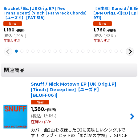
Bracket / Bs. [US Orig. EP | Red
【日本盤】Rancid / B Sid
Translucent] [7inch | Fat Wreck Chords]
[JPN Orig.LP][CD | 
【ユーズド】
[
FAT 518
]
971
]
1,180
1,760
.-
.-
(税別)
(税別)
(
税込
:
1,298
)
(
税込
:
1,936
)
.-
.-
在庫わずか
在庫わずか
関連商品
Snuff / Nick Motown EP [UK Orig.LP]
[7inch | Deceptive]【ユーズド】
[
BLUFF061
]
1,380
.-
(税別)
(
税込
:
1,518
)
.-
在庫わずか
カバー曲2曲を収録したDJに美味しいシングルで
す！ クラブ・ヒットの「めだかの学校」、SPICE