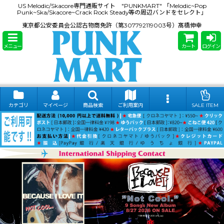
US Melodic/Skacore専門通販サイト "PUNKMART" 「Melodic~Pop
Punk~Ska/Skacore~Crack Rock Steady等の周辺バンドをセレクト」
東京都公安委員会公認古物商免許（第307792119003号）髙橋伸幸
メニュー
カート
ログイン
カテゴリ
マイページ
商品検索
ご利用案内
SALE ITEM