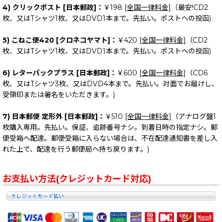
4) クリックポスト [日本郵政]：
￥198
[全国一律料金]
（最安!CD2
枚、又はTシャツ1枚、又はDVD1本まで。先払い。ポストへの投函)
5) こねこ便420 [クロネコヤマト]：
￥420
[全国一律料金]
（CD2
枚、又はTシャツ1枚、又はDVD1本まで。先払い。ポストへの投函)
6) レターパックプラス [日本郵政]：
￥600
[全国一律料金]
（CD6
枚、又はTシャツ3枚、又はDVD4本まで。先払い。対面でお届けし、
受領印または署名をいただきます。)
7) 日本郵便 定形外 [日本郵政]：
￥510
[全国一律料金]
（アナログ盤1
枚購入専用。先払い。保証、追跡番号ナシ。到着日時の指定ナシ。郵
便受箱へ配達。郵便受箱に入らない場合は、不在配達通知書を差し入
れた上で、配達を行う郵便局へ持ち戻ります。)
お支払い方法(クレジットカード対応)