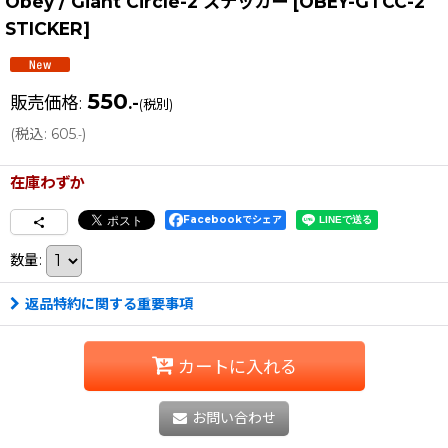
Obey / Giant Circle-2 ステッカー
[
OBEY-GTCC-2
STICKER
]
550
販売価格
:
.-
(税別)
(
税込
:
605
)
.-
在庫わずか
Facebookでシェア
数量
:
返品特約に関する重要事項
カートに入れる
お問い合わせ