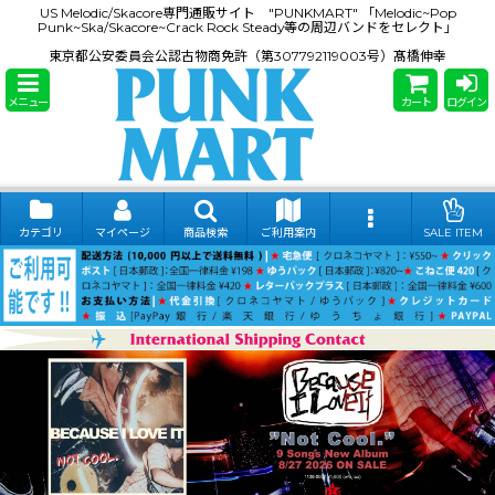
US Melodic/Skacore専門通販サイト "PUNKMART" 「Melodic~Pop
Punk~Ska/Skacore~Crack Rock Steady等の周辺バンドをセレクト」
東京都公安委員会公認古物商免許（第307792119003号）髙橋伸幸
メニュー
カート
ログイン
カテゴリ
マイページ
商品検索
ご利用案内
SALE ITEM