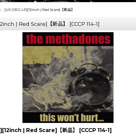
t... [US ORG.LP][12inch | Red Scare]【新品】
][12inch | Red Scare]【新品】
[
CCCP 114-1
]
LP][12inch | Red Scare]【新品】
[
CCCP 114-1
]