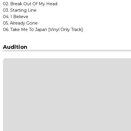
02. Break Out Of My Head
03. Starting Line
04. I Believe
05. Already Gone
06. Take Me To Japan [Vinyl Only Track]
Audition