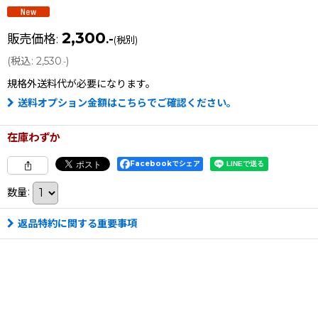
2,300
販売価格
:
.-
(税別)
(
税込
:
2,530
)
.-
規格外送料
代が必要になります。
送料オプション金額はこちらでご確認ください。
在庫わずか
Facebookでシェア
数量
:
返品特約に関する重要事項