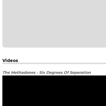
Videos
The Methadones - Six Degrees Of Seperation