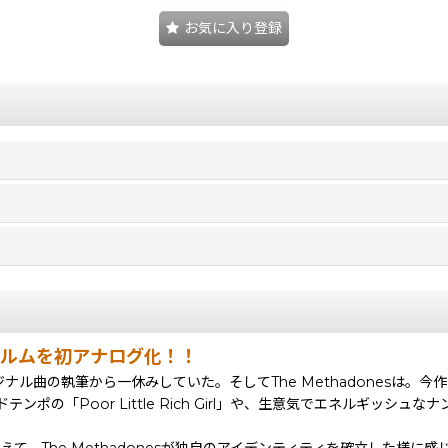
お気に入り登録
thアルムを初アナログ化！！
でオリジナル曲の執筆から一休みしていた。そしてThe Methadonesは。今作
「Poor Little Rich Girl」や、生意気でエネルギッシュな
較を超えて、The Methadonesが独自のアイデンティティを確立した様に