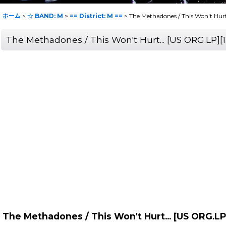
ホーム
>
☆ BAND: M
>
== District: M ==
>
The Methadones / This Won't Hur
The Methadones / This Won't Hurt... [US ORG.LP
The Methadones / This Won't Hurt... [US ORG.