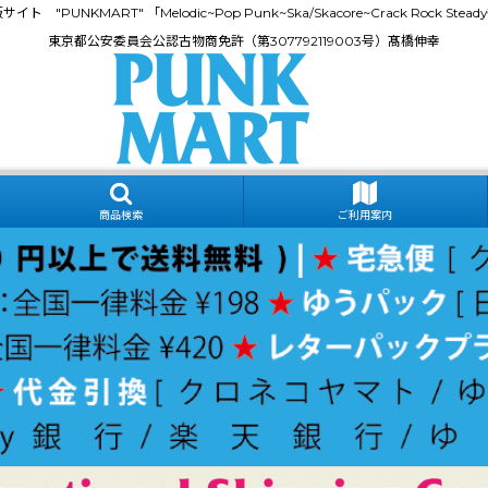
門通販サイト "PUNKMART" 「Melodic~Pop Punk~Ska/Skacore~Crack Rock
東京都公安委員会公認古物商免許（第307792119003号）髙橋伸幸
商品検索
ご利用案内