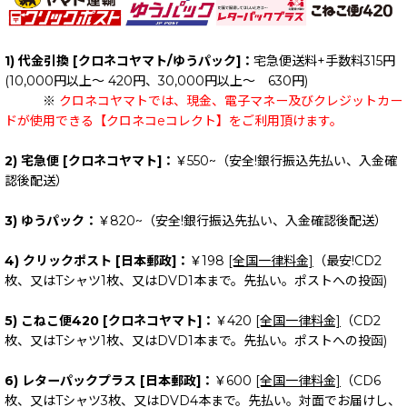
1) 代金引換 [クロネコヤマト/ゆうパック]：
宅急便送料+手数料315円
(10,000円以上～ 420円、30,000円以上～ 630円)
※
クロネコヤマトでは、現金、電子マネー及びクレジットカー
ドが使用できる【クロネコeコレクト】をご利用頂けます。
2) 宅急便 [クロネコヤマト]：
￥550~（安全!銀行振込先払い、入金確
認後配送）
3) ゆうパック：
￥820~（安全!銀行振込先払い、入金確認後配送）
4) クリックポスト [日本郵政]：
￥198
[全国一律料金]
（最安!CD2
枚、又はTシャツ1枚、又はDVD1本まで。先払い。ポストへの投函)
5) こねこ便420 [クロネコヤマト]：
￥420
[全国一律料金]
（CD2
枚、又はTシャツ1枚、又はDVD1本まで。先払い。ポストへの投函)
6) レターパックプラス [日本郵政]：
￥600
[全国一律料金]
（CD6
枚、又はTシャツ3枚、又はDVD4本まで。先払い。対面でお届けし、