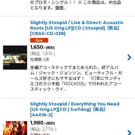
のプロモ・シングル！！ ※ この商品は、中古品
となります。盤面…
Slightly Stoopid / Live & Direct: Acoustic
Roots [US Orig.LP][CD | Stoopid]【新品】
[
CRAS-CD-038
]
1,650
.-
(税別)
(
税込
:
1,815
)
.-
在庫数 3点
全編アコーステックでまとめられた、好アルバ
ム！ジャック・ジョンソン、ビューティフル・ガ
ールズ好きにもササるはず！ '01年にサンディ
エゴのラジオ局「ROCK105」で行われたアコー
スティック・ライ…
Slightly Stoopid / Everything You Need
[US Orig.LP][CD | Surfdog]【新品】
[
44016-2
]
1,980
.-
(税別)
(
税込
:
2,178
)
.-
在庫わずか