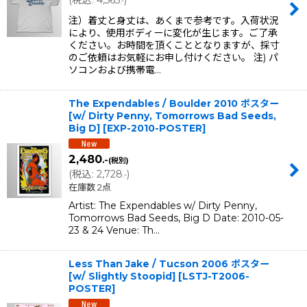
(
税込
:
4,565
)
.-
注）着丈と身丈は、あくまで参考です。入荷状況
により、使用ボディーに変化が生じます。ご了承
ください。お時間を頂くこととなりますが、採寸
のご依頼はお気軽にお申し付けください。 注) パ
ソコンおよび携帯電…
The Expendables / Boulder 2010 ポスター
[w/ Dirty Penny, Tomorrows Bad Seeds,
Big D]
[
EXP-2010-POSTER
]
2,480
.-
(税別)
(
税込
:
2,728
)
.-
在庫数 2点
Artist: The Expendables w/ Dirty Penny,
Tomorrows Bad Seeds, Big D Date: 2010-05-
23 & 24 Venue: Th…
Less Than Jake / Tucson 2006 ポスター
[w/ Slightly Stoopid]
[
LSTJ-T2006-
POSTER
]