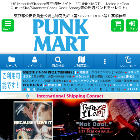
US Melodic/Skacore専門通販サイト "PUNKMART" 「Melodic~Pop
Punk~Ska/Skacore~Crack Rock Steady等の周辺バンドをセレクト」
東京都公安委員会公認古物商免許（第307792119003号）髙橋伸幸
メニュー
カート
ログイン
カテゴリ
マイページ
商品検索
ご利用案内
SALE ITEM