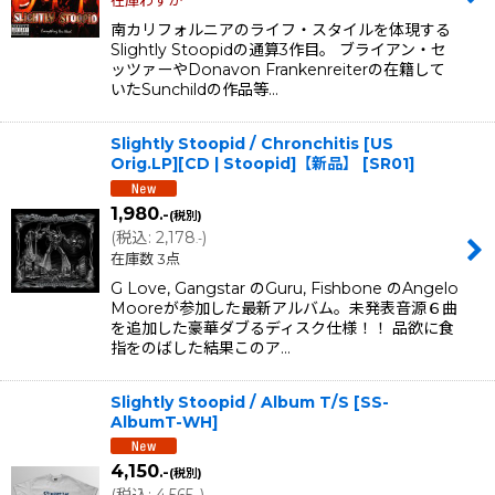
南カリフォルニアのライフ・スタイルを体現する
Slightly Stoopidの通算3作目。 ブライアン・セ
ッツァーやDonavon Frankenreiterの在籍して
いたSunchildの作品等…
Slightly Stoopid / Chronchitis [US
Orig.LP][CD | Stoopid]【新品】
[
SR01
]
1,980
.-
(税別)
(
税込
:
2,178
)
.-
在庫数 3点
G Love, Gangstar のGuru, Fishbone のAngelo
Mooreが参加した最新アルバム。未発表音源６曲
を追加した豪華ダブるディスク仕様！！ 品欲に食
指をのばした結果このア…
Slightly Stoopid / Album T/S
[
SS-
AlbumT-WH
]
4,150
.-
(税別)