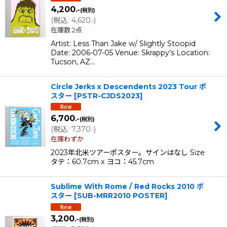
4,200
.-
(税別)
(
税込
:
4,620
)
.-
在庫数 2点
Artist: Less Than Jake w/ Slightly Stoopid
Date: 2006-07-05 Venue: Skrappy's Location:
Tucson, AZ…
Circle Jerks x Descendents 2023 Tour ポ
スター
[
PSTR-CJDS2023
]
6,700
.-
(税別)
(
税込
:
7,370
)
.-
在庫わずか
2023年北米ツアーポスター。サインはなし Size
タテ：60.7cm x ヨコ：45.7cm
Sublime With Rome / Red Rocks 2010 ポ
スター
[
SUB-MRR2010 POSTER
]
3,200
.-
(税別)