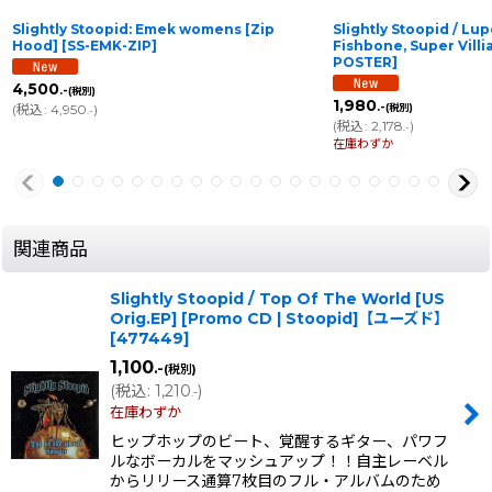
Slightly Stoopid: Emek womens [Zip
Slightly Stoopid / L
Hood]
[
SS-EMK-ZIP
]
Fishbone, Super Villi
POSTER
]
4,500
.-
(税別)
1,980
.-
(
税込
:
4,950
)
(税別)
.-
(
税込
:
2,178
)
.-
在庫わずか
関連商品
Slightly Stoopid / Top Of The World [US
Orig.EP] [Promo CD | Stoopid]【ユーズド】
[
477449
]
1,100
.-
(税別)
(
税込
:
1,210
)
.-
在庫わずか
ヒップホップのビート、覚醒するギター、パワフ
ルなボーカルをマッシュアップ！！自主レーベル
からリリース通算7枚目のフル・アルバムのため