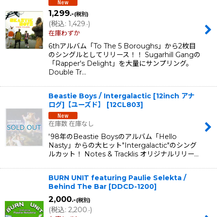
1,299
.-
(税別)
(
税込
:
1,429
)
.-
在庫わずか
6thアルバム「To The 5 Boroughs」から2枚目
のシングルとしてリリース！！ Sugarhill Gangの
「Rapper's Delight」を大量にサンプリング。
Double Tr…
Beastie Boys / Intergalactic [12inch アナ
ログ]【ユーズド】
[
12CL803
]
在庫数 在庫なし
'98年のBeastie Boysのアルバム「Hello
Nasty」からの大ヒット"Intergalactic"のシング
ルカット！ Notes & Tracklis オリジナルリリー…
BURN UNIT featuring Paulie Selekta /
Behind The Bar
[
DDCD-1200
]
2,000
.-
(税別)
(
税込
:
2,200
)
.-