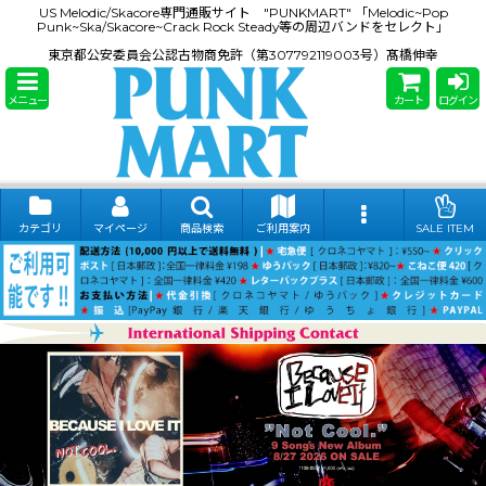
US Melodic/Skacore専門通販サイト "PUNKMART" 「Melodic~Pop
Punk~Ska/Skacore~Crack Rock Steady等の周辺バンドをセレクト」
東京都公安委員会公認古物商免許（第307792119003号）髙橋伸幸
メニュー
カート
ログイン
カテゴリ
マイページ
商品検索
ご利用案内
SALE ITEM