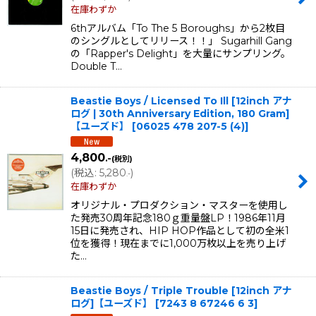
在庫わずか
6thアルバム「To The 5 Boroughs」から2枚目
のシングルとしてリリース！！」 Sugarhill Gang
の「Rapper's Delight」を大量にサンプリング。
Double T…
Beastie Boys / Licensed To Ill [12inch アナ
ログ | 30th Anniversary Edition, 180 Gram]
【ユーズド】
[
06025 478 207-5 (4)
]
4,800
.-
(税別)
(
税込
:
5,280
)
.-
在庫わずか
オリジナル・プロダクション・マスターを使用し
た発売30周年記念180ｇ重量盤LP！1986年11月
15日に発売され、HIP HOP作品として初の全米1
位を獲得！現在までに1,000万枚以上を売り上げ
た…
Beastie Boys / Triple Trouble [12inch アナ
ログ]【ユーズド】
[
7243 8 67246 6 3
]