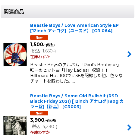
関連商品
Beastie Boys / Love American Style EP
[12inch アナログ]【ユーズド】
[
GR 064
]
1,500
.-
(税別)
(
税込
:
1,650
)
.-
在庫わずか
Beastie Boysのアルバム「Paul's Boutique」
唯一のヒット曲「Hey Ladies」収録！！
Billboard Hot 100で＃36を記録した他、色々な
チャートを賑わした。…
Beastie Boys / Some Old Bullshit (RSD
Black Friday 2021) [12inch アナログ|180g カ
ラー盤]【新品】
[
GR003
]
3,900
.-
(税別)
(
税込
:
4,290
)
.-
在庫わずか