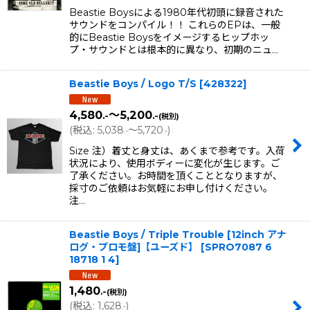
Beastie Boysによる1980年代初頭に録音された
サウンドをコンパイル！！ これらのEPは、一般
的にBeastie Boysをイメージするヒップホッ
プ・サウンドとは根本的に異なり、初期のニュ…
Beastie Boys / Logo T/S
[
428322
]
4,580
～5,200
.-
.-
(税別)
(
税込
:
5,038
～5,720
)
.-
.-
Size 注）着丈と身丈は、あくまで参考です。入荷
状況により、使用ボディーに変化が生じます。ご
了承ください。お時間を頂くこととなりますが、
採寸のご依頼はお気軽にお申し付けください。
注…
Beastie Boys / Triple Trouble [12inch アナ
ログ・プロモ盤]【ユーズド】
[
SPRO7087 6
18718 1 4
]
1,480
.-
(税別)
(
税込
:
1,628
)
.-