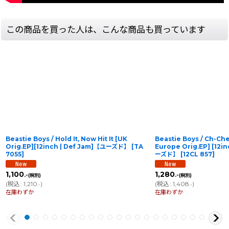
この商品を買った人は、こんな商品も買っています
Beastie Boys / Hold It, Now Hit It [UK
Beastie Boys / Ch-Che
Orig.EP][12inch | Def Jam]【ユーズド】
[
TA
Europe Orig.EP] [12i
7055
]
ーズド】
[
12CL 857
]
1,100
1,280
.-
.-
(税別)
(税別)
(
税込
:
1,210
)
(
税込
:
1,408
)
.-
.-
在庫わずか
在庫わずか