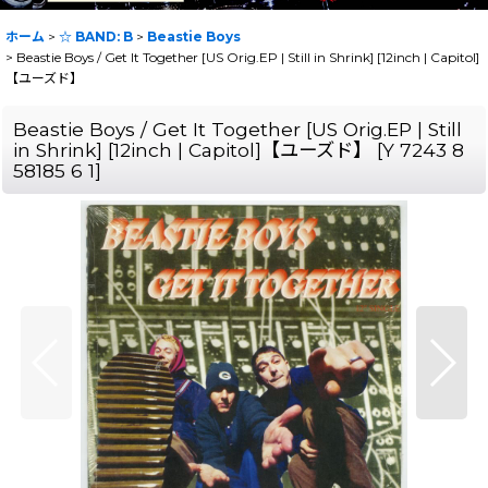
ホーム
>
☆ BAND: B
>
Beastie Boys
>
Beastie Boys / Get It Together [US Orig.EP | Still in Shrink] [12inch | Capitol]
【ユーズド】
Beastie Boys / Get It Together [US Orig.EP | Still
in Shrink] [12inch | Capitol]【ユーズド】
[
Y 7243 8
58185 6 1
]