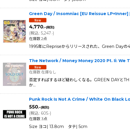
Green Day / Insomniac [EU Reissue LP+Inner]
4,770
.-
(税別)
(
税込
:
5,247
)
.-
在庫数 2点
1995年にRepriseからリリースされた、Green D
The Network / Money Money 2020 Pt. Ii: W
在庫数 在庫なし
否定すればするほど疑わしくなる。GREEN DAYとTH
か…
Punk Rock Is Not A Crime / White On Blac
550
.-
(税別)
(
税込
:
605
)
.-
在庫数 3点
Size ヨコ| 13.8cm タテ| 5cm