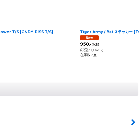
lower T/S
[
GNDY-PISS T/S
]
Tiger Army / Bat ステッカー
[
T
950
.-
(税別)
(
税込
:
1,045
)
.-
在庫数 3点