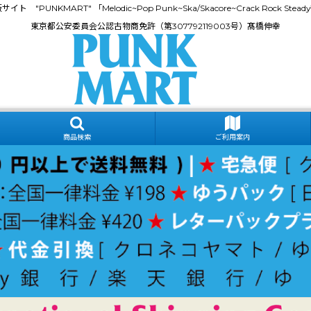
門通販サイト "PUNKMART" 「Melodic~Pop Punk~Ska/Skacore~Crack Rock
東京都公安委員会公認古物商免許（第307792119003号）髙橋伸幸
商品検索
ご利用案内