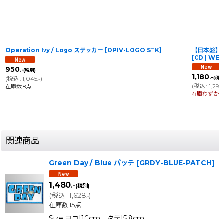
Operation Ivy / Logo ステッカー
[
OPIV-LOGO STK
]
【日本盤】Gr
[CD | 
950
.-
(税別)
1,180
.-
(
税込
:
1,045
)
(
.-
(
税込
:
1,2
在庫数 8点
在庫わずか
関連商品
Green Day / Blue パッチ
[
GRDY-BLUE-PATCH
]
1,480
.-
(税別)
(
税込
:
1,628
)
.-
在庫数 15点
Size ヨコ|10cm タテ|5.8cm