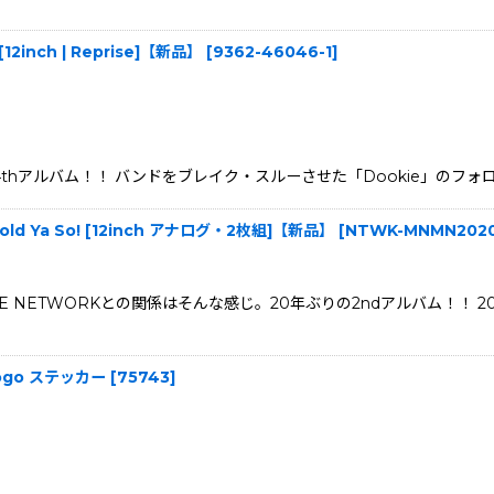
 [12inch | Reprise]【新品】
[
9362-46046-1
]
ayの4thアルバム！！ バンドをブレイク・スルーさせた「Dookie」のフ
e Told Ya So! [12inch アナログ・2枚組]【新品】
[
NTWK-MNMN202
E NETWORKとの関係はそんな感じ。20年ぶりの2ndアルバム！！ 2
k Logo ステッカー
[
75743
]