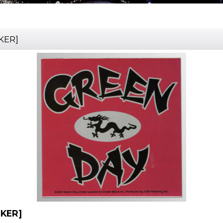
KER
]
CKER
]