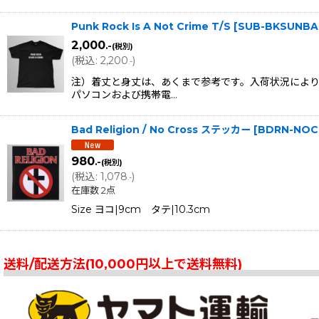
Punk Rock Is A Not Crime T/S
[
SUB-BKSUNBA
2,000
.-
(税別)
(
税込
:
2,200
)
.-
注）着丈と身丈は、あくまで参考です。入荷状況により
パソコンおよび携帯電…
Bad Religion / No Cross ステッカー
[
BDRN-NOC
980
.-
(税別)
(
税込
:
1,078
)
.-
在庫数 2点
Size ヨコ|9cm タテ|10.3cm
送料/配送方法(10,000円以上で送料無料)