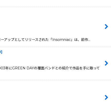
ォローアップとしてリリースされた「Insomniac」は、前作…
0
]
003年にGREEN DAYの覆面バンドとの紹介で作品を手に取って