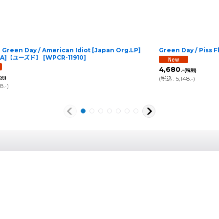
een Day / American Idiot [Japan Org.LP]
Green Day / Piss F
WEA]【ユーズド】
[
WPCR-11910
]
4,680
.-
(税別)
税別)
(
税込
:
5,148
)
.-
98
)
.-