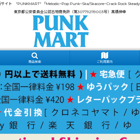
門通販サイト "PUNKMART" 「Melodic~Pop Punk~Ska/Skacore~Crack Rock
東京都公安委員会公認古物商免許（第307792119003号）髙橋伸幸
商品検索
ご利用案内