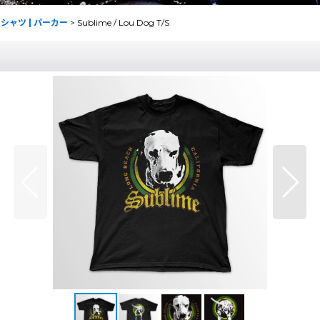
r・Tシャツ | パーカー
>
Sublime / Lou Dog T/S