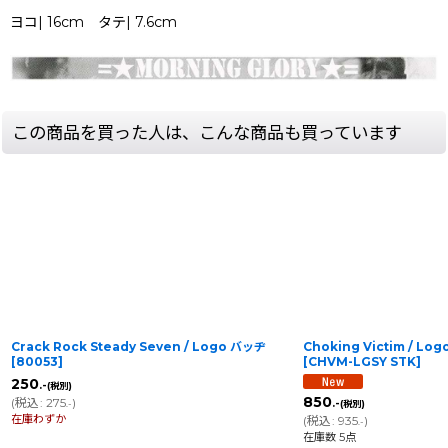
ヨコ| 16cm タテ| 7.6cm
この商品を買った人は、こんな商品も買っています
Crack Rock Steady Seven / Logo バッヂ
Choking Victim / L
[
80053
]
[
CHVM-LGSY STK
]
250
.-
(税別)
850
(
税込
:
275
)
.-
(税別)
.-
在庫わずか
(
税込
:
935
)
.-
在庫数 5点