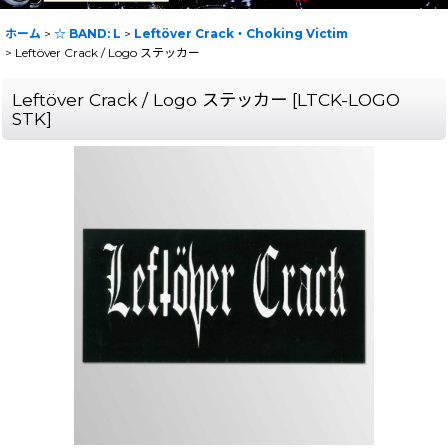
ホーム
>
☆ BAND: L
>
Leftöver Crack・Choking Victim
>
Leftöver Crack / Logo ステッカー
Leftöver Crack / Logo ステッカー
[
LTCK-LOGO
STK
]