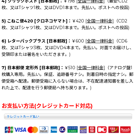
4) クリックポスト [日本郵政]：
￥198
[全国一律料金]
（最安!CD2
枚、又はTシャツ1枚、又はDVD1本まで。先払い。ポストへの投函)
5) こねこ便420 [クロネコヤマト]：
￥420
[全国一律料金]
（CD2
枚、又はTシャツ1枚、又はDVD1本まで。先払い。ポストへの投函)
6) レターパックプラス [日本郵政]：
￥600
[全国一律料金]
（CD6
枚、又はTシャツ3枚、又はDVD4本まで。先払い。対面でお届けし、
受領印または署名をいただきます。)
7) 日本郵便 定形外 [日本郵政]：
￥510
[全国一律料金]
（アナログ盤1
枚購入専用。先払い。保証、追跡番号ナシ。到着日時の指定ナシ。郵
便受箱へ配達。郵便受箱に入らない場合は、不在配達通知書を差し入
れた上で、配達を行う郵便局へ持ち戻ります。)
お支払い方法(クレジットカード対応)