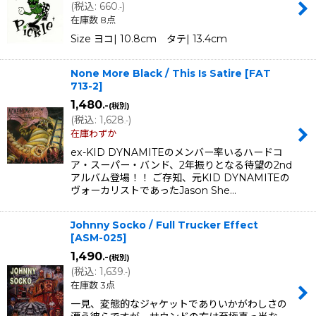
(
税込
:
660
)
.-
在庫数 8点
Size ヨコ| 10.8cm タテ| 13.4cm
None More Black / This Is Satire
[
FAT
713-2
]
1,480
.-
(税別)
(
税込
:
1,628
)
.-
在庫わずか
ex-KID DYNAMITEのメンバー率いるハードコ
ア・スーパー・バンド、2年振りとなる待望の2nd
アルバム登場！！ ご存知、元KID DYNAMITEの
ヴォーカリストであったJason She…
Johnny Socko / Full Trucker Effect
[
ASM-025
]
1,490
.-
(税別)
(
税込
:
1,639
)
.-
在庫数 3点
一見、変態的なジャケットでありいかがわしさの