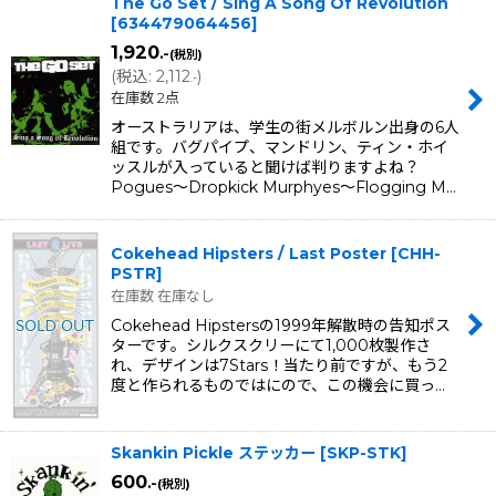
The Go Set / Sing A Song Of Revolution
[
634479064456
]
1,920
.-
(税別)
(
税込
:
2,112
)
.-
在庫数 2点
オーストラリアは、学生の街メルボルン出身の6人
組です。バグパイプ、マンドリン、ティン・ホイ
ッスルが入っていると聞けば判りますよね？
Pogues〜Dropkick Murphyes〜Flogging M…
Cokehead Hipsters / Last Poster
[
CHH-
PSTR
]
在庫数 在庫なし
Cokehead Hipstersの1999年解散時の告知ポス
ターです。シルクスクリーにて1,000枚製作さ
れ、デザインは7Stars！当たり前ですが、もう2
度と作られるものではにので、この機会に買っ…
Skankin Pickle ステッカー
[
SKP-STK
]
600
.-
(税別)