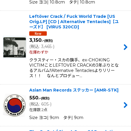
Size ヨコ| 10.8cm タテ| 10.8cm
Leftöver Crack / Fuck World Trade [US
Orig.LP] [CD | Alternative Tentacles]【ユ
ーズド】
[
VIRUS 320CD
]
3,150
.-
(税別)
(
税込
:
3,465
)
.-
在庫わずか
クラスティー・スカの旗手、ex-CHOKING
VICTIMことLEFTOVER CRACKの3年ぶりとな
るアルバム!!Alternative Tentaclesよりリリー
ス！！ なんとプロデュー…
Asian Man Records ステッカー
[
AMR-STK
]
550
.-
(税別)
(
税込
:
605
)
.-
在庫数 2点
Size ヨコ| 9cm タテ| 9cm