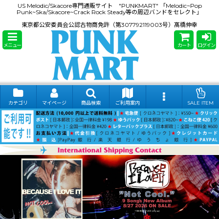
US Melodic/Skacore専門通販サイト "PUNKMART" 「Melodic~Pop
Punk~Ska/Skacore~Crack Rock Steady等の周辺バンドをセレクト」
東京都公安委員会公認古物商免許（第307792119003号）髙橋伸幸
メニュー
カート
ログイン
カテゴリ
マイページ
商品検索
ご利用案内
SALE ITEM