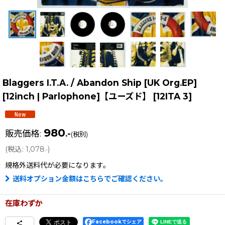
Blaggers I.T.A. / Abandon Ship [UK Org.EP]
[12inch | Parlophone]【ユーズド】
[
12ITA 3
]
980
販売価格
:
.-
(税別)
(
税込
:
1,078
)
.-
規格外送料
代が必要になります。
送料オプション金額はこちらでご確認ください。
在庫わずか
Facebookでシェア