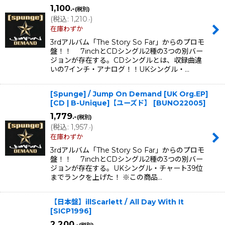
1,100
.-
(税別)
(
税込
:
1,210
)
.-
在庫わずか
3rdアルバム「The Story So Far」からのプロモ
盤！！ 7inchとCDシングル2種の3つの別バー
ジョンが存在する。CDシングルとは、収録曲違
いの7インチ・アナログ！！UKシングル・…
[Spunge] / Jump On Demand [UK Org.EP]
[CD | B-Unique]【ユーズド】
[
BUNO22005
]
1,779
.-
(税別)
(
税込
:
1,957
)
.-
在庫わずか
3rdアルバム「The Story So Far」からのプロモ
盤！！ 7inchとCDシングル2種の3つの別バー
ジョンが存在する。UKシングル・チャート39位
までランクを上げた！ ※この商品…
【日本盤】illScarlett / All Day With It
[
SICP1996
]
2,200
.-