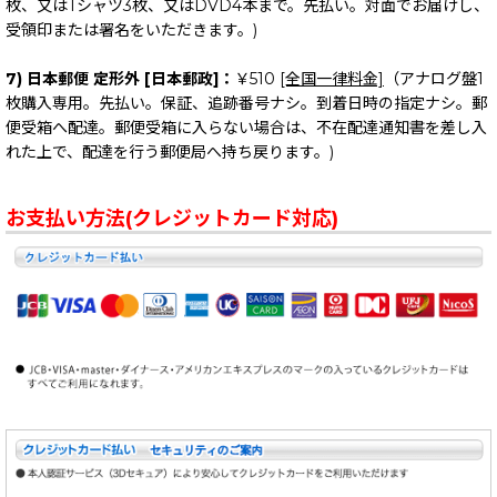
枚、又はTシャツ3枚、又はDVD4本まで。先払い。対面でお届けし、
受領印または署名をいただきます。)
7) 日本郵便 定形外 [日本郵政]：
￥510
[全国一律料金]
（アナログ盤1
枚購入専用。先払い。保証、追跡番号ナシ。到着日時の指定ナシ。郵
便受箱へ配達。郵便受箱に入らない場合は、不在配達通知書を差し入
れた上で、配達を行う郵便局へ持ち戻ります。)
お支払い方法(クレジットカード対応)