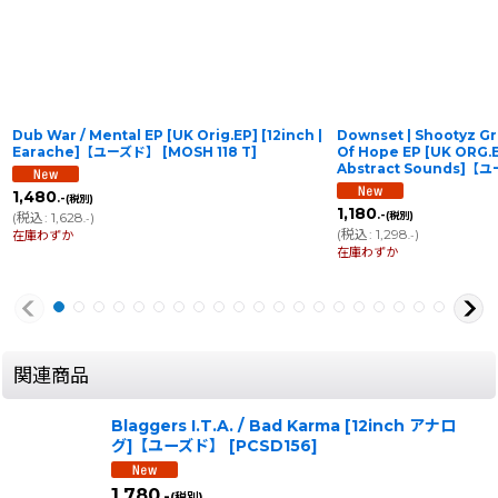
Downset | Shootyz Groove / Generation
Blaggers I.T.A. / Here
Of Hope EP [UK ORG.EP | Clear][7inch |
Org.EP | Numbered] [
Abstract Sounds]【ユーズド】
[
ABS 110
]
Warning]【ユーズド】
[
1,180
1,100
.-
.-
(税別)
(税別)
(
税込
:
1,298
)
(
税込
:
1,210
)
.-
.-
在庫わずか
在庫わずか
関連商品
Blaggers I.T.A. / Bad Karma [12inch アナロ
グ]【ユーズド】
[
PCSD156
]
1,780
.-
(税別)