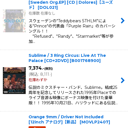
[Sweden Org.EP] [CD | Dolores]【ユーズ
ド】
[
DOL021
]
在庫数 在庫なし
スウェーデンの"Teddybears STHLM"によ
る"Prince"の代表曲「Purple Rain」のカバーシ
ングル！！
"Refused"、"Randy"、"Starmarket"等が参
加…
Sublime / 3 Ring Circus: Live At The
Palace [CD+2DVD]
[
B001768900
]
7,374
.-
(税別)
(
税込
:
8,111
)
.-
在庫わずか
伝説のミクスチャー・バンド、Sublime。結成25
周年を記念してリリースされた1995年Placeでの
ライブ音源＆映像にボーナス映像を付けた豪華
版！！ 1995年10月21日、ハリウッドにある伝説…
Orange 9mm / Driver Not Included
[12inch アナログ]【新品】
[
MOVLP2407
]