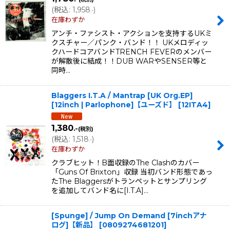
(
税込
:
1,958
)
.-
在庫わずか
アンチ・ファシスト・アクションを支持するUKミ
クスチャー／パンク・バンド！！ UKメロディッ
クハードコアバンドTRENCH FEVERのメンバー
が解散後に結成！！DUB WARやSENSER等と
同時…
Blaggers I.T.A / Mantrap [UK Org.EP]
[12inch | Parlophone]【ユーズド】
[
12ITA4
]
1,380
.-
(税別)
(
税込
:
1,518
)
.-
在庫わずか
クラブヒット！B面収録のThe Clashのカバー
「Guns Of Brixton」収録 当初バンド形態であっ
たThe Blaggersがトランペットとサンプリング
を追加してバンド名に[I.T.A]…
[Spunge] / Jump On Demand [7inchアナ
ログ]【新品】
[
0809274681201
]