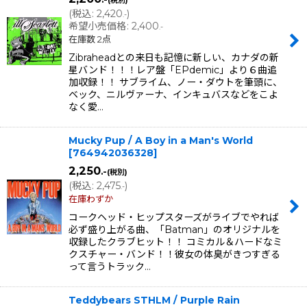
(税別)
(
税込
:
2,420
)
.-
希望小売価格
:
2,400
.-
在庫数 2点
Zibraheadとの来日も記憶に新しい、カナダの新
星バンド！！！レア盤「EPdemic」より６曲追
加収録！！ サブライム、ノー・ダウトを筆頭に、
ベック、ニルヴァーナ、インキュバスなどをこよ
なく愛…
Mucky Pup / A Boy in a Man's World
[
764942036328
]
2,250
.-
(税別)
(
税込
:
2,475
)
.-
在庫わずか
コークヘッド・ヒップスターズがライブでやれば
必ず盛り上がる曲、「Batman」のオリジナルを
収録したクラブヒット！！ コミカル＆ハードなミ
クスチャー・バンド！！彼女の体臭がきつすぎる
って言うトラック…
Teddybears STHLM / Purple Rain