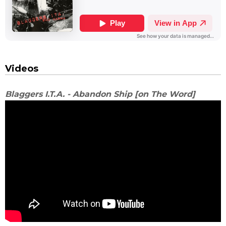
Videos
Blaggers I.T.A. - Abandon Ship [on The Word]