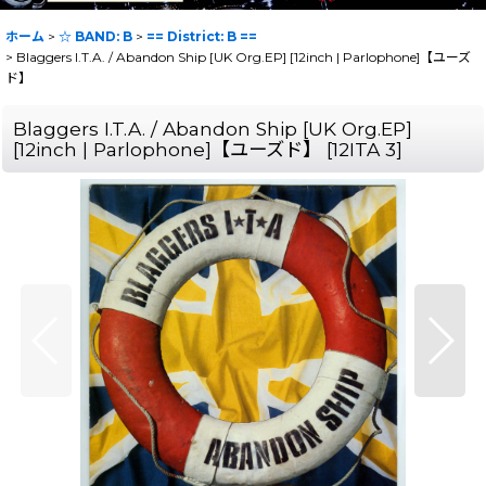
ホーム
>
☆ BAND: B
>
== District: B ==
>
Blaggers I.T.A. / Abandon Ship [UK Org.EP] [12inch | Parlophone]【ユーズ
ド】
Blaggers I.T.A. / Abandon Ship [UK Org.EP]
[12inch | Parlophone]【ユーズド】
[
12ITA 3
]