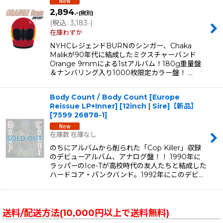
2,894
.-
(税別)
(
税込
:
3,183
)
.-
在庫わずか
NYHCレジェンドBURNのシンガー、Chaka
Malikが90年代に結成したミクスチャーバンド
Orange 9mmによる1stアルバム！180g重量盤
＆ナンバリング入り1000枚限定カラー盤！ …
Body Count / Body Count [Europe
Reissue LP+Inner] [12inch | Sire]【新品】
[
7599 26878-1
]
在庫数 在庫なし
のちにアルバムから削られた「Cop Killer」収録
のデビューアルバム、アナログ盤！！ 1990年に
ラッパーのIce-Tが高校時代の友人たちと結成した
ハードコア・パンクバンド。1992年にこのデビ…
送料/配送方法(10,000円以上で送料無料)