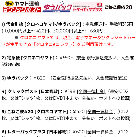
1) 代金引換 [クロネコヤマト/ゆうパック]：
宅急便送料+手数料315円
(10,000円以上～ 420円、30,000円以上～ 630円)
※
クロネコヤマトでは、現金、電子マネー及びクレジットカー
ドが使用できる【クロネコeコレクト】をご利用頂けます。
2) 宅急便 [クロネコヤマト]：
￥550~（安全!銀行振込先払い、入金確
認後配送）
3) ゆうパック：
￥820~（安全!銀行振込先払い、入金確認後配送）
4) クリックポスト [日本郵政]：
￥198
[全国一律料金]
（最安!CD2
枚、又はTシャツ1枚、又はDVD1本まで。先払い。ポストへの投函)
5) こねこ便420 [クロネコヤマト]：
￥420
[全国一律料金]
（CD2
枚、又はTシャツ1枚、又はDVD1本まで。先払い。ポストへの投函)
6) レターパックプラス [日本郵政]：
￥600
[全国一律料金]
（CD6