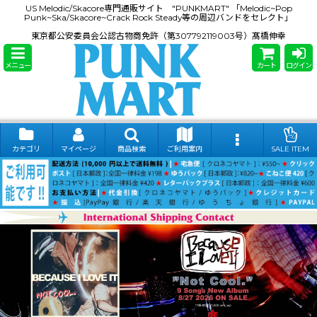
US Melodic/Skacore専門通販サイト "PUNKMART" 「Melodic~Pop
Punk~Ska/Skacore~Crack Rock Steady等の周辺バンドをセレクト」
東京都公安委員会公認古物商免許（第307792119003号）髙橋伸幸
メニュー
カート
ログイン
カテゴリ
マイページ
商品検索
ご利用案内
SALE ITEM