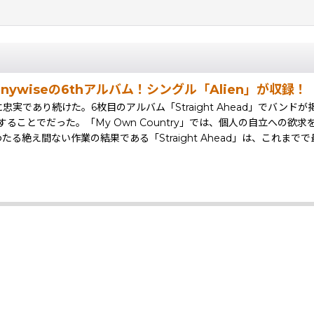
ywiseの6thアルバム！シングル「Alien」が収録！
に忠実であり続けた。6枚目のアルバム「Straight Ahead」でバ
た。「My Own Country」では、個人の自立への欲求を探求し、「Mig
絶え間ない作業の結果である「Straight Ahead」は、これまで