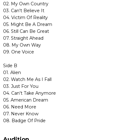
02. My Own Country
03. Can't Believe It
04. Victim Of Reality
05. Might Be A Dream
06. Still Can Be Great
07. Straight Ahead
08. My Own Way
09. One Voice
Side B
01. Alien
02. Watch Me As I Fall
03. Just For You
04. Can't Take Anymore
05. American Dream
06. Need More
07. Never Know
08. Badge Of Pride
Audition