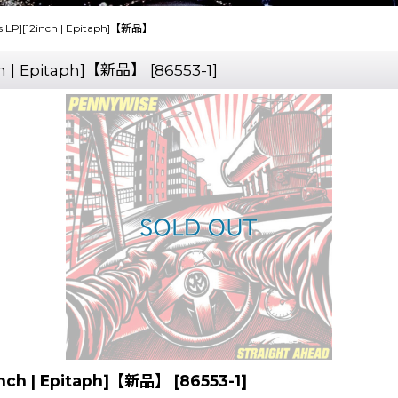
ss LP][12inch | Epitaph]【新品】
nch | Epitaph]【新品】
[
86553-1
]
2inch | Epitaph]【新品】
[
86553-1
]