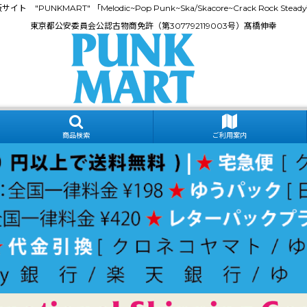
門通販サイト "PUNKMART" 「Melodic~Pop Punk~Ska/Skacore~Crack Rock
東京都公安委員会公認古物商免許（第307792119003号）髙橋伸幸
商品検索
ご利用案内