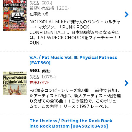
(
税込
:
660
)
.-
希望小売価格
:
1,200
.-
在庫数 9点
NOFXのFAT MIKEが発行人のパンク・カルチャ
ー・マガジン、『PUNK ROCK
CONFIDENTIAL』。日本語版第9号となる今回
は、FAT WRECK CHORDSをフィーチャー！！
PUN…
V.A. / Fat Music Vol. III: Physical Fatness
[
FAT560
]
980
.-
(税別)
(
税込
:
1,078
)
.-
在庫わずか
Fat激安コンピ・シリーズ第3弾!! 前作で参加し
たアーティスト12組に、新人アーティスト5組を織
り交ぜての全18曲！！この値段で、このボリュー
ムで、この内容！ リース：1997 レーベル…
The Useless / Putting the Rock Back
into Rock Bottom
[
884502103496
]