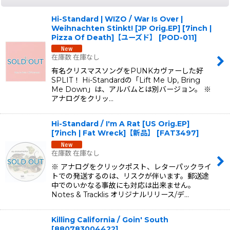
Hi-Standard | WIZO / War Is Over |
Weihnachten Stinkt! [JP Orig.EP] [7inch |
Pizza Of Death]【ユーズド】
[
POD-011
]
在庫数 在庫なし
有名クリスマスソングをPUNKカヴァーした好
SPLIT！ Hi-Standardの「Lift Me Up, Bring
Me Down」は、アルバムとは別バージョン。 ※
アナログをクリッ…
Hi-Standard / I'm A Rat [US Orig.EP]
[7inch | Fat Wreck]【新品】
[
FAT3497
]
在庫数 在庫なし
※ アナログをクリックポスト、レターパックライ
トでの発送するのは、リスクが伴います。郵送途
中でのいかなる事故にも対応は出来ません。
Notes & Tracklis オリジナルリリース/デ…
Killing California / Goin' South
[
880783004422
]