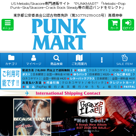
US Melodic/Skacore専門通販サイト "PUNKMART" 「Melodic~Pop
Punk~Ska/Skacore~Crack Rock Steady等の周辺バンドをセレクト」
東京都公安委員会公認古物商免許（第307792119003号）髙橋伸幸
メニュー
カート
ログイン
カテゴリ
マイページ
商品検索
ご利用案内
SALE ITEM