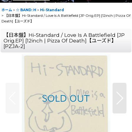
ホーム
>
☆ BAND: H
>
Hi-Standard
>
【日本盤】Hi-Standard / Love Is A Battlefield [JP Orig.EP] [12inch | Pizza Of
Death]【ユーズド】
【日本盤】Hi-Standard / Love Is A Battlefield [JP
Orig.EP] [12inch | Pizza Of Death]【ユーズド】
[
PZJA-2
]