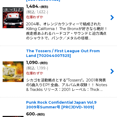
1,484
.-
(税別)
(
税込
:
1,632
)
.-
在庫わずか
2004年、オレンジカウンティーで結成された
Killing California！ The Bronxが好きなら絶対！
疾走感あふれるハードコア・サウンドと迫力満点
のシャウトで、パンク／メタルの垣根…
The Tossers / First League Out From
Land
[
702044007525
]
1,090
.-
(税別)
(
税込
:
1,199
)
.-
在庫わずか
シカゴを活動拠点とする"Tossers"。2001年発表
の5曲入りEP!! 全曲、アルバム未収録！！ Notes
& Tracklis リリース：2001 レーベル：Thick …
Punk Rock Confidential Japan Vol.9
2009年Summer号
[
PRCJDVD-1009
]
600
.-
(税別)