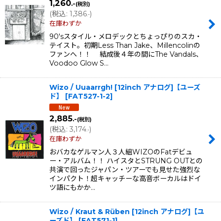
1,260
.-
(税別)
(
税込
:
1,386
)
.-
在庫わずか
90'sスタイル・メロデックとちょっぴりのスカ・
テイスト。初期Less Than Jake、Millencolinの
ファンへ！！ 結成後４年の間にThe Vandals、
Voodoo Glow S…
Wizo / Uuaarrgh! [12inch アナログ]【ユーズ
ド】
[
FAT527-1-2
]
2,885
.-
(税別)
(
税込
:
3,174
)
.-
在庫わずか
おバカなゲルマン人３人組WIZOのFatデビュ
ー・アルバム！！ ハイスタとSTRUNG OUTとの
共演で回ったジャパン・ツアーでも見せた強烈な
インパクト！超キャッチーな高音ボーカルはドイ
ツ語にもかか…
Wizo / Kraut & Rüben [12inch アナログ]【ユ
ーズド】
[
FAT571-1
]