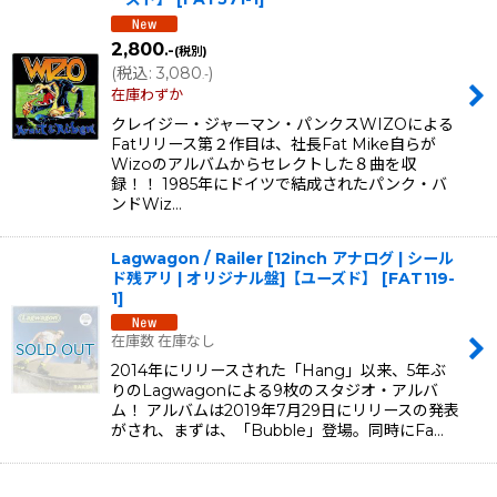
2,800
.-
(税別)
(
税込
:
3,080
)
.-
在庫わずか
クレイジー・ジャーマン・パンクスWIZOによる
Fatリリース第２作目は、社長Fat Mike自らが
Wizoのアルバムからセレクトした８曲を収
録！！ 1985年にドイツで結成されたパンク・バ
ンドWiz…
Lagwagon / Railer [12inch アナログ | シール
ド残アリ | オリジナル盤]【ユーズド】
[
FAT119-
1
]
在庫数 在庫なし
2014年にリリースされた「Hang」以来、5年ぶ
りのLagwagonによる9枚のスタジオ・アルバ
ム！ アルバムは2019年7月29日にリリースの発表
がされ、まずは、「Bubble」登場。同時にFa…