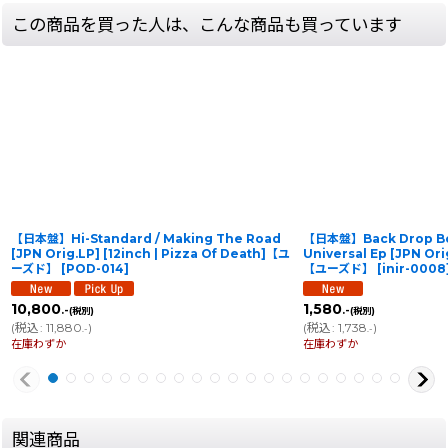
この商品を買った人は、こんな商品も買っています
【日本盤】Hi-Standard / Making The Road
【日本盤】Back Drop Bo
[JPN Orig.LP] [12inch | Pizza Of Death]【ユ
Universal Ep [JPN Orig
ーズド】
[
POD-014
]
【ユーズド】
[
inir-0008
10,800
1,580
.-
.-
(税別)
(税別)
(
税込
:
11,880
)
(
税込
:
1,738
)
.-
.-
在庫わずか
在庫わずか
関連商品