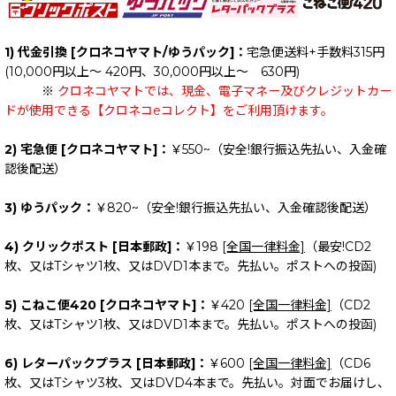
1) 代金引換 [クロネコヤマト/ゆうパック]：
宅急便送料+手数料315円
(10,000円以上～ 420円、30,000円以上～ 630円)
※
クロネコヤマトでは、現金、電子マネー及びクレジットカー
ドが使用できる【クロネコeコレクト】をご利用頂けます。
2) 宅急便 [クロネコヤマト]：
￥550~（安全!銀行振込先払い、入金確
認後配送）
3) ゆうパック：
￥820~（安全!銀行振込先払い、入金確認後配送）
4) クリックポスト [日本郵政]：
￥198
[全国一律料金]
（最安!CD2
枚、又はTシャツ1枚、又はDVD1本まで。先払い。ポストへの投函)
5) こねこ便420 [クロネコヤマト]：
￥420
[全国一律料金]
（CD2
枚、又はTシャツ1枚、又はDVD1本まで。先払い。ポストへの投函)
6) レターパックプラス [日本郵政]：
￥600
[全国一律料金]
（CD6
枚、又はTシャツ3枚、又はDVD4本まで。先払い。対面でお届けし、