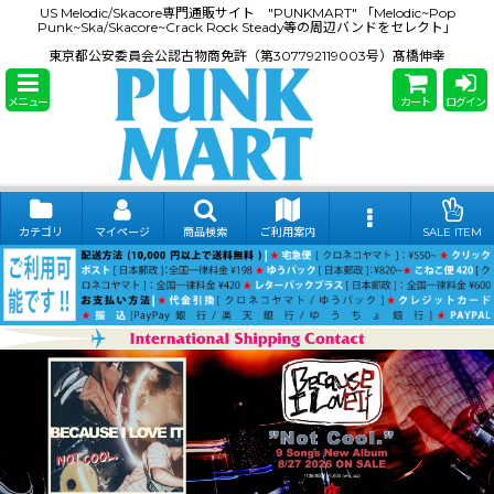
US Melodic/Skacore専門通販サイト "PUNKMART" 「Melodic~Pop
Punk~Ska/Skacore~Crack Rock Steady等の周辺バンドをセレクト」
東京都公安委員会公認古物商免許（第307792119003号）髙橋伸幸
メニュー
カート
ログイン
カテゴリ
マイページ
商品検索
ご利用案内
SALE ITEM