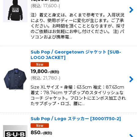
(
税込
:
17,600
)
.-
注）着丈と身丈は、あくまで参考です。入荷状況
により、使用ボディーに変化が生じます。ご了承
ください。お時間を頂くこととなりますが、採寸
のご依頼はお気軽にお申し付けください。 注) パ
ソコンおよび携帯電…
Sub Pop / Georgetown ジャケット
[
SUB-
LOGO JACKET
]
19,800
.-
(税別)
(
税込
:
21,780
)
.-
Size XLサイズ = 身幅：63.5cm 袖丈：87.63cm
着丈：78.74cm サブポップのスタイリッシュな
コーチ ジャケット。フロントにエンボス加工され
たサブポップ・ロゴ、腰に…
Sub Pop / Logo ステッカー
[
30001750-2
]
850
.-
(税別)