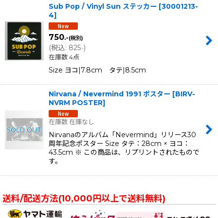
Sub Pop / Vinyl Sun ステッカー
[
30001213-
4
]
750
.-
(税別)
(
税込
:
825
)
.-
在庫数 4点
Size ヨコ|7.8cm タテ|8.5cm
Nirvana / Nevermind 1991 ポスター
[
BIRV-
NVRM POSTER
]
在庫数 在庫なし
Nirvanaのアルバム「Nevermind」リリース30
周年記念ポスター Size タテ：28cm × ヨコ：
43.5cm ※ この商品は、リプリントされたもので
す。
送料/配送方法(10,000円以上で送料無料)