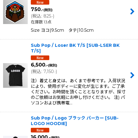
750
.-
(税別)
(
税込
:
825
)
.-
在庫数 13点
Size ヨコ|9.5cm タテ|10.5cm
Sub Pop / Loser BK T/S
[
SUB-LSER BK
T/S
]
6,500
.-
(税別)
(
税込
:
7,150
)
.-
注）着丈と身丈は、あくまで参考です。入荷状況
により、使用ボディーに変化が生じます。ご了承
ください。お時間を頂くこととなりますが、採寸
のご依頼はお気軽にお申し付けください。 注) パ
ソコンおよび携帯電…
Sub Pop / Logo ブラック パーカー
[
SUB-
LOGO HOODIE
]
16,000
.-
(税別)