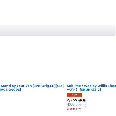
tand by Your Van [JPN Orig.LP][CD |
Sublime / Wesley Willis Fi
VCE-24096
]
ーズド】
[
SKUNK13-2
]
2,255
.-
(税別)
(
税込
:
2,481
)
.-
在庫わずか