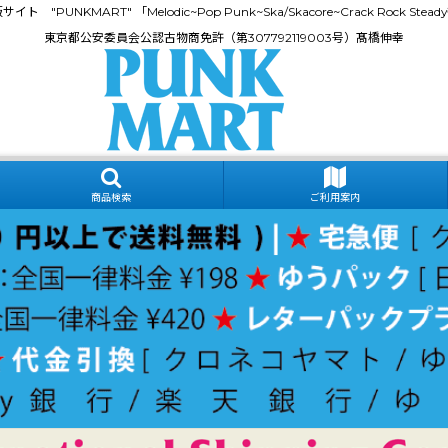
門通販サイト "PUNKMART" 「Melodic~Pop Punk~Ska/Skacore~Crack Rock
東京都公安委員会公認古物商免許（第307792119003号）髙橋伸幸
商品検索
ご利用案内