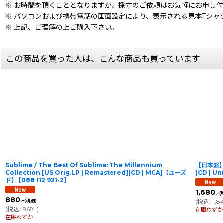
※ お時間を頂くこととなりますが、採寸のご依頼はお気軽にお申し
※ パソコンおよび携帯電話の画面設定により、表示される見本Tシャ
※ 上記、ご理解の上ご購入下さい。
この商品を買った人は、こんな商品も買っています
Sublime / The Best Of Sublime: The Millennium
【日本盤】Su
Collection [US Orig.LP | Remastered][CD | MCA]【ユーズ
[CD | U
ド】
[
088 112 921-2
]
1,680
.-
(
880
.-
(税別)
(
税込
:
1,8
(
税込
:
968
)
在庫わずか
.-
在庫わずか