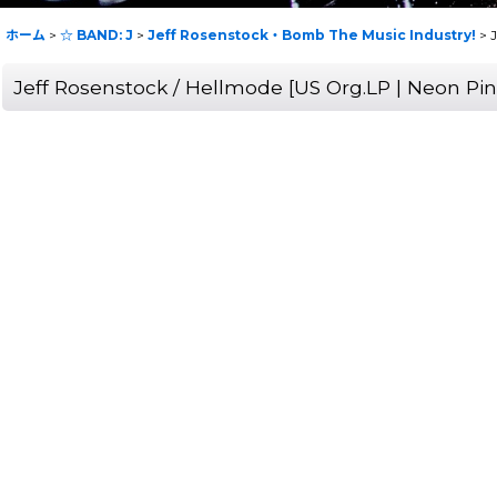
ホーム
>
☆ BAND: J
>
Jeff Rosenstock・Bomb The Music Industry!
>
J
Jeff Rosenstock / Hellmode [US Org.LP | Neon Pin