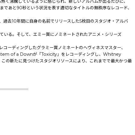
5度も熱く沸騰しているように感じられ、新しいアルバムが出るたびに、
中まであと90秒という状況を表す適切なタイトルの無秩序なレコード、
chesの解散後、過去10年間に自身の名前でリリースした5枚目のスタジオ・アルバ
まれている。そして、エミー賞にノミネートされたアニメ・シリーズ
べてをレコーディングしたグラミー賞ノミネートのヘヴィネスマスター、
 of a Downが「Toxicity」をレコーディングし、Whitney
した。この新たに見つけたスタジオリソースにより、これまでで最大かつ最