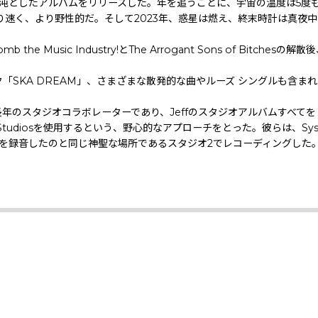
ますます混沌としたアルバムをリリースした。年を追うごとに、宇宙の温度は
より速く、より野性的だ。そして2023年、惑星は燃え、終末時計は真夜
e Music Industry!とThe Arrogant Sons of Bit
イク「SKA DREAM」、さまざまな散発的な曲やルーズ シングルも含
は再び長年のスタジオコラボレーターであり、Jeffのスタジオアルバムす
 Studiosを使用するという、野心的なアプローチをとった。彼らは、System
トラックを録音したのと同じ神聖な場所であるスタジオ2でレコーディング