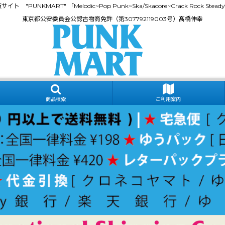
門通販サイト "PUNKMART" 「Melodic~Pop Punk~Ska/Skacore~Crack Rock
東京都公安委員会公認古物商免許（第307792119003号）髙橋伸幸
商品検索
ご利用案内