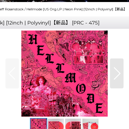
eff Rosenstock / Hellmode [US Org.LP | Neon Pink] [12inch | Polyvinyl]【新品】
k] [12inch | Polyvinyl]【新品】
[
PRC - 475
]