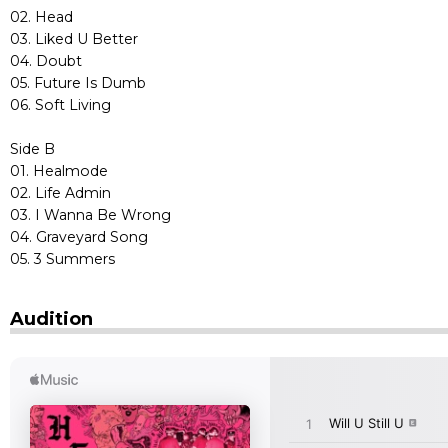
02. Head
03. Liked U Better
04. Doubt
05. Future Is Dumb
06. Soft Living
Side B
01. Healmode
02. Life Admin
03. I Wanna Be Wrong
04. Graveyard Song
05. 3 Summers
Audition