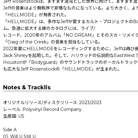
Jeff Rosenstockは、ますます混沌とした世界に向けて、
Jeffの音楽はより無秩序で非情なものになっている。より大きく、
「HELLMODE」が発表された。
「HELLMODE」は、多作なJeffが愛するカルト・プロジェクトのBomb th
ム。急速に拡大する彼のカタログには、ライブ/
レコード、2020年のアルバム「NO DREAM」とそのスカ・リメ
「Craig of the Creek」の音楽を担当もしている。
2022年夏にHELLMODEをレコーディングするために、Jeff
Jack Shirleyを起用した。そして、ハリウッドの伝説的なEastWest
Houstonが「Bodyguard」のサウンドトラックのボーカル
も広大なJeff Rosenstockの「HELLMODE」が生まれた。
Notes & Tracklis
オリジナルリリース/ディスクリリース: 2023/2023
レーベル: Polyvinyl Record Company
生産国: US
Side A
01. Will U Still U