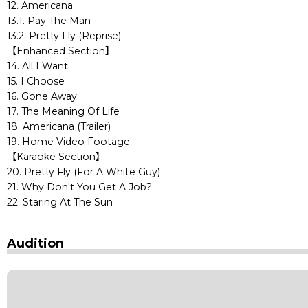
12. Americana
13.1. Pay The Man
13.2. Pretty Fly (Reprise)
【Enhanced Section】
14. All I Want
15. I Choose
16. Gone Away
17. The Meaning Of Life
18. Americana (Trailer)
19. Home Video Footage
【Karaoke Section】
20. Pretty Fly (For A White Guy)
21. Why Don't You Get A Job?
22. Staring At The Sun
Audition