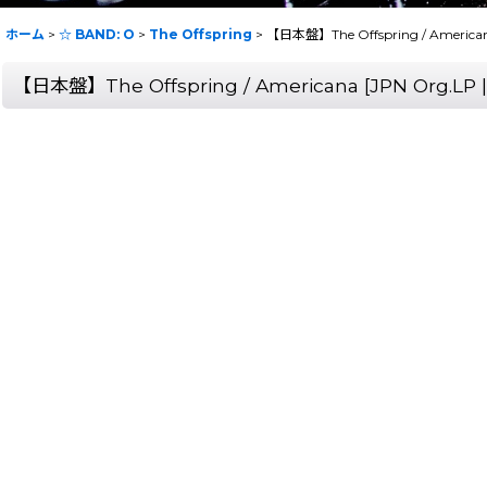
ホーム
>
☆ BAND: O
>
The Offspring
>
【日本盤】The Offspring / American
【日本盤】The Offspring / Americana [JPN Org.LP