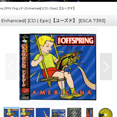
a [JPN Org.LP | Enhanced] [CD | Epic]【ユーズド】
 | Enhanced] [CD | Epic]【ユーズド】
[
ESCA 7393
]