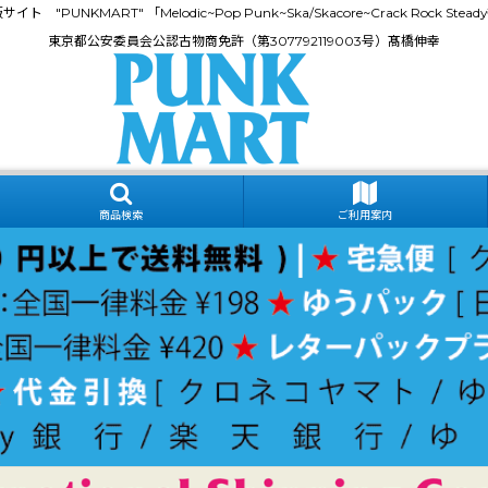
門通販サイト "PUNKMART" 「Melodic~Pop Punk~Ska/Skacore~Crack Rock
東京都公安委員会公認古物商免許（第307792119003号）髙橋伸幸
商品検索
ご利用案内