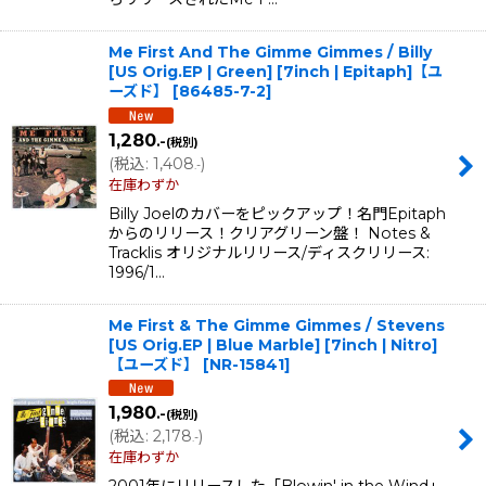
Me First And The Gimme Gimmes / Billy
[US Orig.EP | Green] [7inch | Epitaph]【ユ
ーズド】
[
86485-7-2
]
1,280
.-
(税別)
(
税込
:
1,408
)
.-
在庫わずか
Billy Joelのカバーをピックアップ！名門Epitaph
からのリリース！クリアグリーン盤！ Notes &
Tracklis オリジナルリリース/ディスクリリース:
1996/1…
Me First & The Gimme Gimmes / Stevens
[US Orig.EP | Blue Marble] [7inch | Nitro]
【ユーズド】
[
NR-15841
]
1,980
.-
(税別)
(
税込
:
2,178
)
.-
在庫わずか