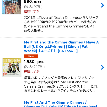
890
.-
(税別)
(
税込
:
979
)
.-
在庫わずか
2001年にPizza of Death Recordsからリリース
された1960年代と1970年代のカバーで構成され
たMe First and the Gimme GimmesのEP！
曲の大部分…
Me First and the Gimme Gimmes / Have A
Ball [US Orig.LP+Inner] [12inch | Fat
Wreck]【ユーズド】
[
FAT554-1
]
1,980
.-
(税別)
(
税込
:
2,178
)
.-
在庫わずか
最高のポップソングを最高のアレンジでカヴァー
する為だけに結成されたMe First and the
Gimme Gimmesの1stフルレングス！！ これ
までに他のレーベルから7インチなどを数枚リ…
Me First And The Gimme Gimmes /
Diamond [US Orig.EP] [7inch | Hopeless]