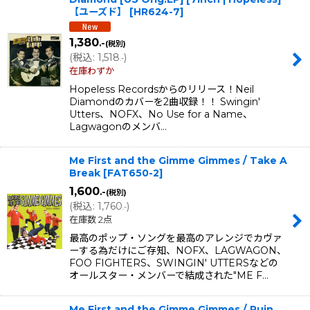
【ユーズド】
[
HR624-7
]
1,380
.-
(税別)
(
税込
:
1,518
)
.-
在庫わずか
Hopeless Recordsからのリリース！Neil
Diamondのカバーを2曲収録！！ Swingin'
Utters、NOFX、No Use for a Name、
Lagwagonのメンバ…
Me First and the Gimme Gimmes / Take A
Break
[
FAT650-2
]
1,600
.-
(税別)
(
税込
:
1,760
)
.-
在庫数 2点
最高のポップ・ソングを最高のアレンジでカヴァ
ーする為だけにご存知、NOFX、LAGWAGON、
FOO FIGHTERS、SWINGIN' UTTERSなどの
オールスター・メンバーで結成された"ME F…
Me First and the Gimme Gimmes / Ruin