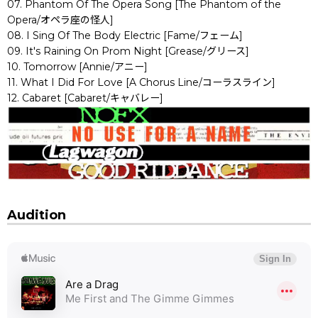
07. Phantom Of The Opera Song [The Phantom of the
Opera/オペラ座の怪人]
08. I Sing Of The Body Electric [Fame/フェーム]
09. It's Raining On Prom Night [Grease/グリース]
10. Tomorrow [Annie/アニー]
11. What I Did For Love [A Chorus Line/コーラスライン]
12. Cabaret [Cabaret/キャバレー]
Audition