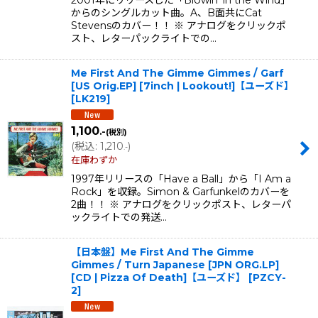
2001年にリリースした「Blowin' in the Wind」
からのシングルカット曲。A、B面共にCat
Stevensのカバー！！ ※ アナログをクリックポ
スト、レターパックライトでの…
Me First And The Gimme Gimmes / Garf
[US Orig.EP] [7inch | Lookout!]【ユーズド】
[
LK219
]
1,100
.-
(税別)
(
税込
:
1,210
)
.-
在庫わずか
1997年リリースの「Have a Ball」から「I Am a
Rock」を収録。Simon & Garfunkelのカバーを
2曲！！ ※ アナログをクリックポスト、レターパ
ックライトでの発送…
【日本盤】Me First And The Gimme
Gimmes / Turn Japanese [JPN ORG.LP]
[CD | Pizza Of Death]【ユーズド】
[
PZCY-
2
]