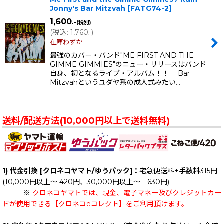
Jonny's Bar Mitzvah
[
FATG74-2
]
1,600
.-
(税別)
(
税込
:
1,760
)
.-
在庫わずか
最強のカバー・バンド"ME FIRST AND THE
GIMME GIMMIES"のニュー・リリースはバンド
自身、初となるライブ・アルバム！！ Bar
Mitzvahというユダヤ系の成人式みたい…
送料/配送方法(10,000円以上で送料無料)
1) 代金引換 [クロネコヤマト/ゆうパック]：
宅急便送料+手数料315円
(10,000円以上～ 420円、30,000円以上～ 630円)
※
クロネコヤマトでは、現金、電子マネー及びクレジットカー
ドが使用できる【クロネコeコレクト】をご利用頂けます。