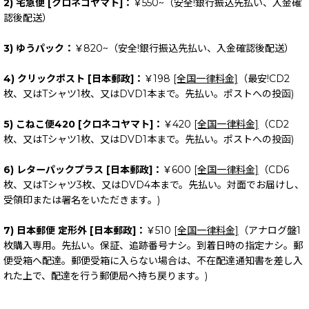
2) 宅急便 [クロネコヤマト]：
￥550~（安全!銀行振込先払い、入金確
認後配送）
3) ゆうパック：
￥820~（安全!銀行振込先払い、入金確認後配送）
4) クリックポスト [日本郵政]：
￥198
[全国一律料金]
（最安!CD2
枚、又はTシャツ1枚、又はDVD1本まで。先払い。ポストへの投函)
5) こねこ便420 [クロネコヤマト]：
￥420
[全国一律料金]
（CD2
枚、又はTシャツ1枚、又はDVD1本まで。先払い。ポストへの投函)
6) レターパックプラス [日本郵政]：
￥600
[全国一律料金]
（CD6
枚、又はTシャツ3枚、又はDVD4本まで。先払い。対面でお届けし、
受領印または署名をいただきます。)
7) 日本郵便 定形外 [日本郵政]：
￥510
[全国一律料金]
（アナログ盤1
枚購入専用。先払い。保証、追跡番号ナシ。到着日時の指定ナシ。郵
便受箱へ配達。郵便受箱に入らない場合は、不在配達通知書を差し入
れた上で、配達を行う郵便局へ持ち戻ります。)