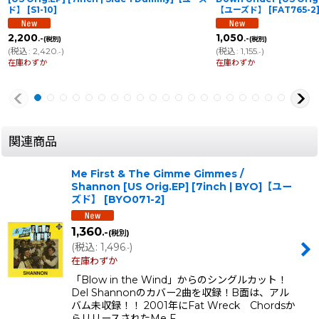
ド】
[
S1-10
]
【ユーズド】
[
FAT765-2
2,200
1,050
.-
.-
(税別)
(税別)
(
税込
:
2,420
)
(
税込
:
1,155
)
.-
.-
在庫わずか
在庫わずか
関連商品
Me First & The Gimme Gimmes /
Shannon [US Orig.EP] [7inch | BYO]【ユー
ズド】
[
BYO071-2
]
1,360
.-
(税別)
(
税込
:
1,496
)
.-
在庫わずか
「Blow in the Wind」からのシングルカット！
Del Shannonのカバー2曲を収録！B面は、アル
バム未収録！！ 2001年にFat Wreck Chordsか
らリリースされたMe F…