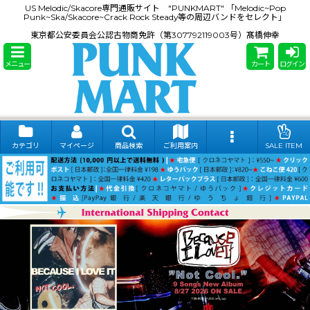
US Melodic/Skacore専門通販サイト "PUNKMART" 「Melodic~Pop
Punk~Ska/Skacore~Crack Rock Steady等の周辺バンドをセレクト」
東京都公安委員会公認古物商免許（第307792119003号）髙橋伸幸
メニュー
カート
ログイン
カテゴリ
マイページ
商品検索
ご利用案内
SALE ITEM