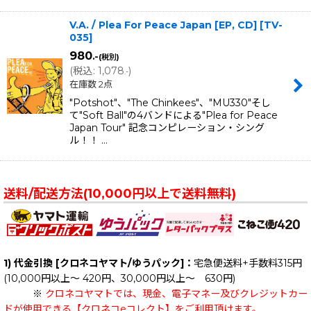
V.A. / Plea For Peace Japan [EP, CD]
[
TV-
035
]
980
.-
(税別)
(
税込
:
1,078
)
.-
在庫数 2点
"Potshot"、"The Chinkees"、"MU330"そし
て"Soft Ball"の4バンドによる"Plea for Peace
Japan Tour" 記念コンピレーション・シング
ル！！ …
送料/配送方法(10,000円以上で送料無料)
1) 代金引換 [クロネコヤマト/ゆうパック]：
宅急便送料+手数料315円
(10,000円以上～ 420円、30,000円以上～ 630円)
※
クロネコヤマトでは、現金、電子マネー及びクレジットカー
ドが使用できる【クロネコeコレクト】をご利用頂けます。