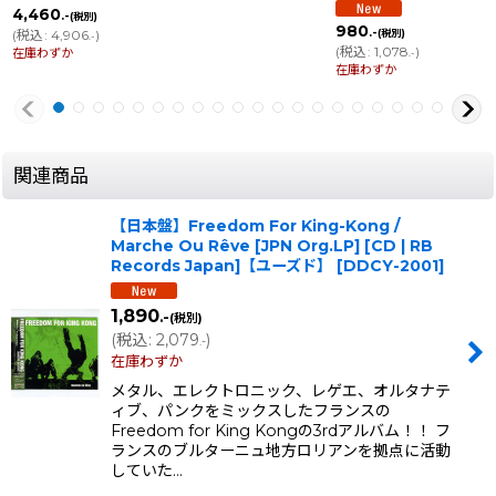
4,460
.-
(税別)
980
.-
(
税込
:
4,906
)
(税別)
.-
(
税込
:
1,078
)
在庫わずか
.-
在庫わずか
関連商品
【日本盤】Freedom For King-Kong /
Marche Ou Rêve [JPN Org.LP] [CD | RB
Records Japan]【ユーズド】
[
DDCY-2001
]
1,890
.-
(税別)
(
税込
:
2,079
)
.-
在庫わずか
メタル、エレクトロニック、レゲエ、オルタナテ
ィブ、パンクをミックスしたフランスの
Freedom for King Kongの3rdアルバム！！ フ
ランスのブルターニュ地方ロリアンを拠点に活動
していた…