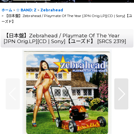
ホーム
>
☆ BAND: Z
>
Zebrahead
>
【日本盤】Zebrahead / Playmate Of The Year [JPN Orig.LP][CD | Sony]【ユ
ーズド】
【日本盤】Zebrahead / Playmate Of The Year
[JPN Orig.LP][CD | Sony]【ユーズド】
[
SRCS 2319
]