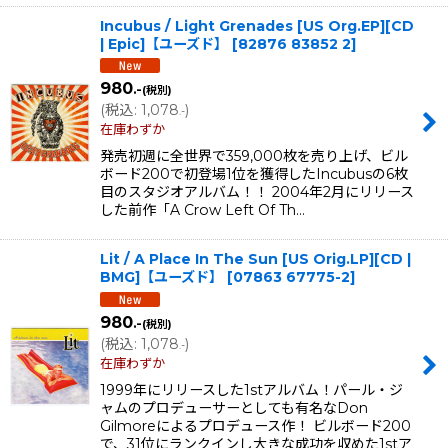
Incubus / Light Grenades [US Org.EP][CD
| Epic]【ユーズド】
[
82876 83852 2
]
980
.-
(税別)
(
税込
:
1,078
)
.-
在庫わずか
発売初週に全世界で359,000枚を売り上げ、ビル
ボード200で初登場1位を獲得したIncubusの6枚
目のスタジオアルバム！！ 2004年2月にリリース
した前作「A Crow Left Of Th…
Lit / A Place In The Sun [US Orig.LP][CD |
BMG]【ユーズド】
[
07863 67775-2
]
980
.-
(税別)
(
税込
:
1,078
)
.-
在庫わずか
1999年にリリースした1stアルバム！パール・ジ
ャムのプロデューサーとしても有名なDon
Gilmoreによるプロデュース作！ ビルボード200
で、31位にランクインし大きな成功を収めた1stア