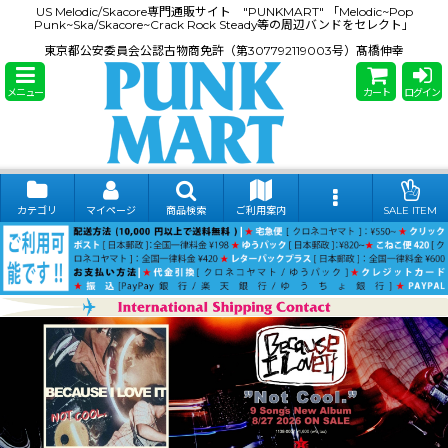
US Melodic/Skacore専門通販サイト "PUNKMART" 「Melodic~Pop
Punk~Ska/Skacore~Crack Rock Steady等の周辺バンドをセレクト」
東京都公安委員会公認古物商免許（第307792119003号）髙橋伸幸
メニュー
カート
ログイン
カテゴリ
マイページ
商品検索
ご利用案内
SALE ITEM