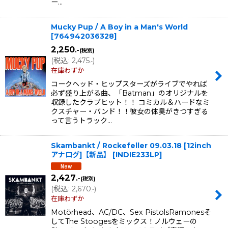
ー…
Mucky Pup / A Boy in a Man's World
[
764942036328
]
2,250
.-
(税別)
(
税込
:
2,475
)
.-
在庫わずか
コークヘッド・ヒップスターズがライブでやれば
必ず盛り上がる曲、「Batman」のオリジナルを
収録したクラブヒット！！ コミカル＆ハードなミ
クスチャー・バンド！！彼女の体臭がきつすぎる
って言うトラック…
Skambankt / Rockefeller 09.03.18 [12inch
アナログ]【新品】
[
INDIE233LP
]
2,427
.-
(税別)
(
税込
:
2,670
)
.-
在庫わずか
Motörhead、AC/DC、Sex PistolsRamonesそ
してThe Stoogesをミックス！ノルウェーの