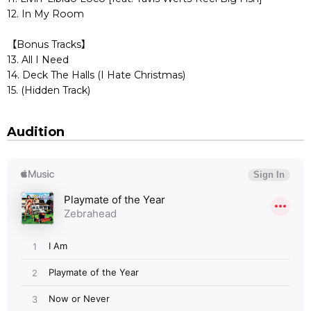
12. In My Room
【Bonus Tracks】
13. All I Need
14. Deck The Halls (I Hate Christmas)
15. (Hidden Track)
Audition