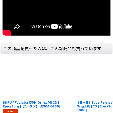
この商品を買った人は、こんな商品も買っています
SNFU / Fyulaba [JPN Orig.LP][CD |
【日本盤】Save Ferris / 
Epic/Sony]【ユーズド】
[
ESCA 6488
]
Orig.LP] [CD | Epic
8088
]