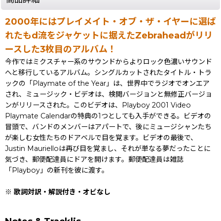
2000年にはプレイメイト・オブ・ザ・イヤーに選ば
れたもd流をジャケットに据えたZebraheadがリリ
ースした3枚目のアルバム！
今作ではミクスチャー系のサウンドからよりロック色濃いサウンド
へと移行しているアルバム。シングルカットされたタイトル・トラ
ックの「Playmate of the Year」は、世界中でラジオでオンエア
され、ミュージック・ビデオは、検閲バージョンと無修正バージョ
ンがリリースされた。このビデオは、Playboy 2001 Video
Playmate Calendarの特典の1つとしても入手ができる。ビデオの
冒頭で、バンドのメンバーはアパートで、後にミュージシャンたち
が楽しむ女性たちのドアベルで目を覚ます。ビデオの最後で、
Justin Maurielloは再び目を覚まし、それが単なる夢だったことに
気づき、郵便配達員にドアを開けます。郵便配達員は雑誌
「Playboy」の新刊を彼に渡す。
※ 歌詞対訳・解説付き・オビなし