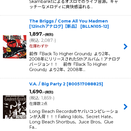
Skambanktによるオスロでのライブ音源。キャ
ッチーなメロディに爽快感溢れる…
The Briggs / Come All You Madmen
[12inchアナログ]【新品】
[
BLLN105-12
]
1,897
.-
(税別)
(
税込
:
2,087
)
.-
在庫わずか
前作『Back To Higher Ground』より2年、
2008年にリリースされた5thアルバム！アナログ
バージョン！！ 前作『Back To Higher
Ground』より2年、2008年…
V.A. / Big Party 2
[
800517088825
]
1,690
.-
(税別)
(
税込
:
1,859
)
.-
在庫数 2点
Long Beach Recordsのヤバいコンピレーショ
ンが入荷！！！Falling Idols、Secret Hate、
Long Beach Shortbus、Juice Bros、Glue
Fa…