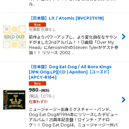
ル…
【日本盤】Lit / Atomic
[
BVCP27018
]
在庫数 在庫なし
前作よりパワーアップし、より変化自在なサウン
ドがました2ndアルバム！！13曲目「Over My
Head」にAerosmithのSteven Tylerがゲスト参
加！！ リリース: 2002 …
【日本盤】Dog Eat Dog / All Boro Kings
[JPN Orig.LP][CD | Apollon]【ユーズド】
[
APCY-8164
]
980
.-
(税別)
(
税込
:
1,078
)
.-
在庫わずか
ニュージャージー出身ミクスチャー・バンド、
Dog Eat Dogが1994年にリリースしたデビュー
アルバム！25周年記念盤！12インチ・アナロ
グ！！ Dog Eat Dogは、ニュージャージー州バ