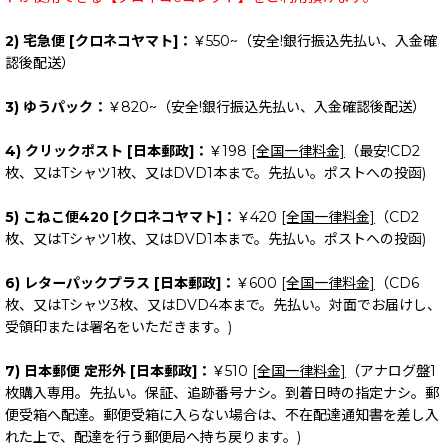
2) 宅急便 [クロネコヤマト]：
￥550~（安全!銀行振込先払い、入金確
認後配送）
3) ゆうパック：
￥820~（安全!銀行振込先払い、入金確認後配送）
4) クリックポスト [日本郵政]：
￥198
[全国一律料金]
（最安!CD2
枚、又はTシャツ1枚、又はDVD1本まで。先払い。ポストへの投函)
5) こねこ便420 [クロネコヤマト]：
￥420
[全国一律料金]
（CD2
枚、又はTシャツ1枚、又はDVD1本まで。先払い。ポストへの投函)
6) レターパックプラス [日本郵政]：
￥600
[全国一律料金]
（CD6
枚、又はTシャツ3枚、又はDVD4本まで。先払い。対面でお届けし、
受領印または署名をいただきます。)
7) 日本郵便 定形外 [日本郵政]：
￥510
[全国一律料金]
（アナログ盤1
枚購入専用。先払い。保証、追跡番号ナシ。到着日時の指定ナシ。郵
便受箱へ配達。郵便受箱に入らない場合は、不在配達通知書を差し入
れた上で、配達を行う郵便局へ持ち戻ります。)