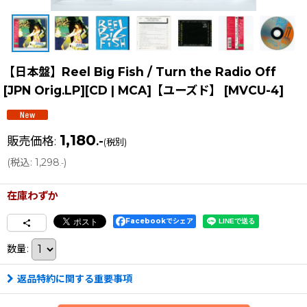
【日本盤】Reel Big Fish / Turn the Radio Off
[JPN Orig.LP][CD | MCA]【ユーズド】
[
MVCU-4
]
1,180
販売価格
:
.-
(税別)
(
税込
:
1,298
)
.-
在庫わずか
Facebookでシェア
数量
:
返品特約に関する重要事項