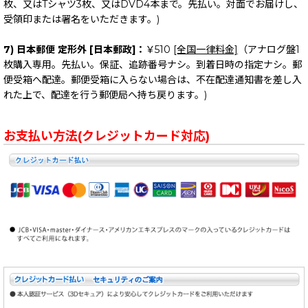
枚、又はTシャツ3枚、又はDVD4本まで。先払い。対面でお届けし、
受領印または署名をいただきます。)
7) 日本郵便 定形外 [日本郵政]：
￥510
[全国一律料金]
（アナログ盤1
枚購入専用。先払い。保証、追跡番号ナシ。到着日時の指定ナシ。郵
便受箱へ配達。郵便受箱に入らない場合は、不在配達通知書を差し入
れた上で、配達を行う郵便局へ持ち戻ります。)
お支払い方法(クレジットカード対応)