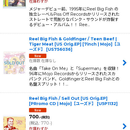
在庫わずか
メジャーデビュー前、1995年にReel Big Fish の
独立レーベルPiss Off Recordsかリリースされた
ストレートで荒削りなパンク・サウンドが炸裂す
るデビュー・アルバム！！ Ree…
Reel Big Fish & Goldfinger / Teen Beef |
Tiger Meat [US Orig.EP] [7inch | Mojo]【ユ
ーズド】
[
US756036
]
在庫数 在庫なし
名曲「Take On Me」と「Superman」を収録！
96年にMojo Recordsからリリースされたスカ
パンク バンド、GoldfingerとReel Big Fishとの
名盤スプリット！！…
Reel Big Fish / Sell Out [US Orig.EP]
[PRromo CD | Mojo]【ユーズド】
[
U5P1132
]
700
.-
(税別)
(
税込
:
770
)
.-
在庫わずか