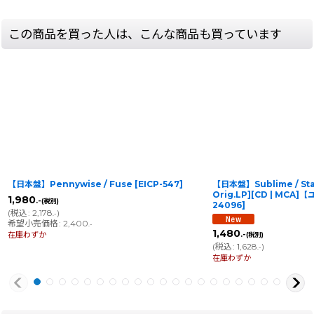
この商品を買った人は、こんな商品も買っています
【日本盤】Pennywise / Fuse
[
EICP-547
]
【日本盤】Sublime / Stan
Orig.LP][CD | MCA
1,980
.-
(税別)
24096
]
(
税込
:
2,178
)
.-
希望小売価格
:
2,400
.-
1,480
.-
在庫わずか
(税別)
(
税込
:
1,628
)
.-
在庫わずか