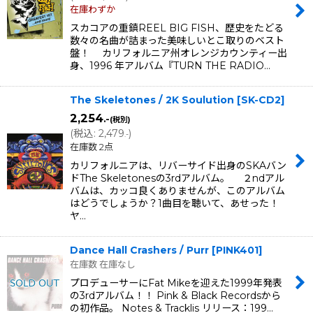
在庫わずか
スカコアの重鎮REEL BIG FISH、歴史をたどる
数々の名曲が詰まった美味しいとこ取りのベスト
盤！ カリフォルニア州オレンジカウンティー出
身、1996 年アルバム『TURN THE RADIO…
The Skeletones / 2K Soulution
[
SK-CD2
]
2,254
.-
(税別)
(
税込
:
2,479
)
.-
在庫数 2点
カリフォルニアは、リバーサイド出身のSKAバン
ドThe Skeletonesの3rdアルバム。 ２ndアル
バムは、カッコ良くありませんが、このアルバム
はどうでしょうか？1曲目を聴いて、あせった！
ヤ…
Dance Hall Crashers / Purr
[
PINK401
]
在庫数 在庫なし
プロデューサーにFat Mikeを迎えた1999年発表
の3rdアルバム！！ Pink & Black Recordsから
の初作品。 Notes & Tracklis リリース：199…