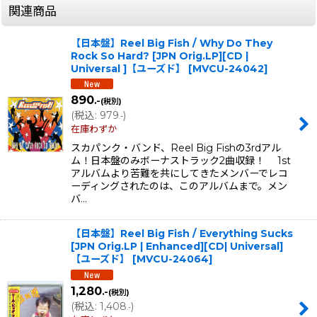
関連商品
【日本盤】Reel Big Fish / Why Do They
Rock So Hard? [JPN Orig.LP][CD |
Universal ]【ユーズド】
[
MVCU-24042
]
890
.-
(税別)
(
税込
:
979
)
.-
在庫わずか
スカパンク・バンド、Reel Big Fishの3rdアル
ム！日本盤のみボーナストラック2曲収録！ 1st
アルバムより苦難を共にしてきたメンバーでレコ
ーディングされたのは、このアルバムまで。メン
バ…
【日本盤】Reel Big Fish / Everything Sucks
[JPN Orig.LP | Enhanced][CD| Universal]
【ユーズド】
[
MVCU-24064
]
1,280
.-
(税別)
(
税込
:
1,408
)
.-