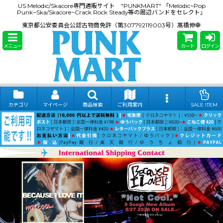
US Melodic/Skacore専門通販サイト "PUNKMART" 「Melodic~Pop
Punk~Ska/Skacore~Crack Rock Steady等の周辺バンドをセレクト」
東京都公安委員会公認古物商免許（第307792119003号）髙橋伸幸
メニュー
カート
ログイン
カテゴリ
マイページ
商品検索
ご利用案内
SALE ITEM