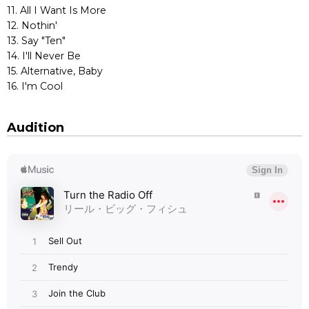
11. All I Want Is More
12. Nothin'
13. Say "Ten"
14. I'll Never Be
15. Alternative, Baby
16. I'm Cool
Audition