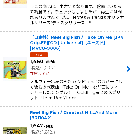
※この商品は、中古品となります。盤面はいたっ
て綺麗です。チェックもしましたが、再生には問
題ありませんでした。 Notes & Tracklis オリジナ
ルリリース/ディスクリリース: 19…
【日本盤】Reel Big Fish / Take On Me [JPN
Orig.EP][CD | Universal]【ユーズド】
[
MVCU-9006
]
1,460
.-
(税別)
(
税込
:
1,606
)
.-
在庫わずか
ノルウェー出身の80‘sバンド"a-ha"のカバーにし
て彼らの代表曲「Take On Me」を前面にフィー
チャーしたシングル！！ Goldfingerとのスプリ
ット「Teen Beef/Tiger …
Reel Big Fish / Greatest Hit...And More
[
7311842
]
1,647
.-
(税別)
(
税込
:
1,812
)
.-