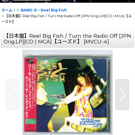
ホーム
>
☆ BAND: R
>
Reel Big Fish
>
【日本盤】Reel Big Fish / Turn the Radio Off [JPN Orig.LP][CD | MCA]【ユ
ーズド】
【日本盤】Reel Big Fish / Turn the Radio Off [JPN
Orig.LP][CD | MCA]【ユーズド】
[
MVCU-4
]