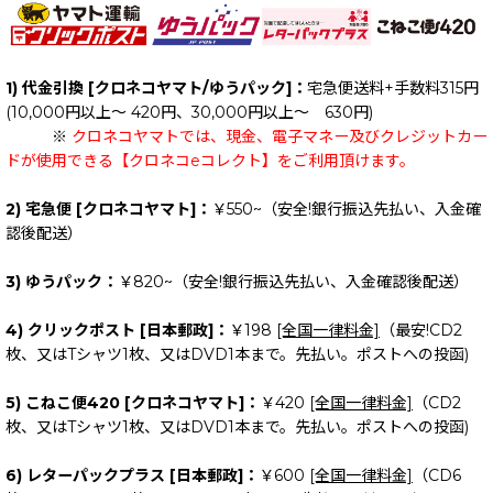
1) 代金引換 [クロネコヤマト/ゆうパック]：
宅急便送料+手数料315円
(10,000円以上～ 420円、30,000円以上～ 630円)
※
クロネコヤマトでは、現金、電子マネー及びクレジットカー
ドが使用できる【クロネコeコレクト】をご利用頂けます。
2) 宅急便 [クロネコヤマト]：
￥550~（安全!銀行振込先払い、入金確
認後配送）
3) ゆうパック：
￥820~（安全!銀行振込先払い、入金確認後配送）
4) クリックポスト [日本郵政]：
￥198
[全国一律料金]
（最安!CD2
枚、又はTシャツ1枚、又はDVD1本まで。先払い。ポストへの投函)
5) こねこ便420 [クロネコヤマト]：
￥420
[全国一律料金]
（CD2
枚、又はTシャツ1枚、又はDVD1本まで。先払い。ポストへの投函)
6) レターパックプラス [日本郵政]：
￥600
[全国一律料金]
（CD6