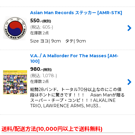
Asian Man Records ステッカー
[
AMR-STK
]
550
.-
(税別)
(
税込
:
605
)
.-
在庫数 2点
Size ヨコ| 9cm タテ| 9cm
V.A. / A Mailorder For The Masses
[
AM-
100
]
980
.-
(税別)
(
税込
:
1,078
)
.-
在庫数 2点
総勢28バンド、トータル70分以上なのにこの値
段はホントに驚きです！！！ Asian Manが贈る
スーパー・チープ・コンピ！！！ALKALINE
TRIO, LAWRENCE ARMS, MU33…
送料/配送方法(10,000円以上で送料無料)