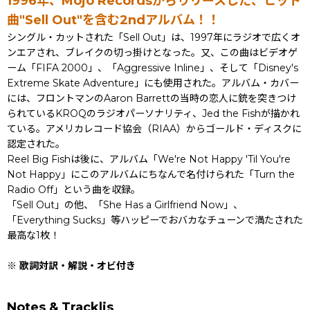
1996年、Mojo Recordsからりリースした、ヒット
曲"Sell Out"を含む2ndアルバム！！
シングル・カットされた「Sell Out」は、1997年にラジオで広くオ
ンエアされ、ブレイクの切っ掛けとなった。又、この曲はビデオゲ
ーム「FIFA 2000」、「Aggressive Inline」、そして「Disney's
Extreme Skate Adventure」にも使用された。アルバム・カバー
には、フロントマンのAaron Barrettの当時の恋人に銃を突きつけ
られているKROQのラジオパーソナリティ、Jed the Fishが描かれ
ている。アメリカレコード協会（RIAA）からゴールド・ディスクに
認定された。
Reel Big Fishは後に、アルバム「We're Not Happy 'Til You're
Not Happy」にこのアルバムにちなんで名付けられた「Turn the
Radio Off」という曲を収録。
「Sell Out」の他、「She Has a Girlfriend Now」、
「Everything Sucks」等ハッピーでおバカなチューンで満たされた
最高な1枚！
※ 歌詞対訳・解説・オビ付き
Notes & Tracklis