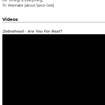
09. Timing Is Everything
10. Wannabe [about Spice Girls]
Videos
Zebrahead - Are You For Real?