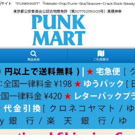
門通販サイト "PUNKMART" 「Melodic~Pop Punk~Ska/Skacore~Crack Rock
東京都公安委員会公認古物商免許（第307792119003号）髙橋伸幸
商品検索
ご利用案内