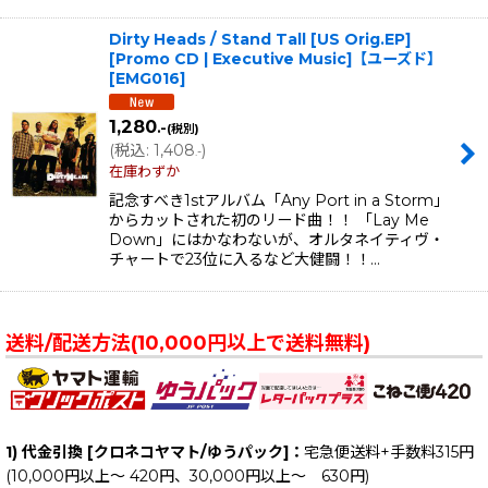
Dirty Heads / Stand Tall [US Orig.EP]
[Promo CD | Executive Music]【ユーズド】
[
EMG016
]
1,280
.-
(税別)
(
税込
:
1,408
)
.-
在庫わずか
記念すべき1stアルバム「Any Port in a Storm」
からカットされた初のリード曲！！ 「Lay Me
Down」にはかなわないが、オルタネイティヴ・
チャートで23位に入るなど大健闘！！…
送料/配送方法(10,000円以上で送料無料)
1) 代金引換 [クロネコヤマト/ゆうパック]：
宅急便送料+手数料315円
(10,000円以上～ 420円、30,000円以上～ 630円)