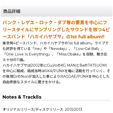
商品詳細
パンク・レゲエ・ロック・ダブ等の要素を中心にフ
リースタイルにサンプリングしたサウンドを放つ4ピ
ースバンド「ハカイハヤブサ」の1st full album!!
東京発4ピースバンド、ハカイハヤブサの1st full album。ライブで
も好評を得ている「Irie」や「Newday」、「Low-Cal-Ball」、
「One Love Is Everything」、「Miss.Obake」を収録、聴き応
え十分の11曲。
ハカイハヤブサは2002年にGu,VoのKG MANとBaのTATSUOMI
を中心に結成、結成当時はSKA/PUNKを軸に活動を行っていく、そ
の後現DrのNoriが加入した事によりRAGGAE/PUNKを中心とした
自由奔放なスタイルに磨きをかける。
Notes & Tracklis
オリジナルリリース/ディスクリリース: 2013/2013