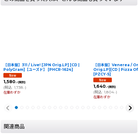
【日本盤】311 / Live! [JPN Orig.LP] [CD |
【日本盤】Venerea / On
PolyGram]【ユーズド】
[
PHCR-1624
]
Orig.LP][CD | Pizza
[
PZCY-5
]
1,580
.-
(税別)
1,640
.-
(
税込
:
1,738
)
(税別)
.-
(
税込
:
1,804
)
在庫わずか
.-
在庫わずか
関連商品