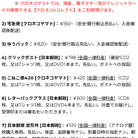
※
クロネコヤマトでは、現金、電子マネー及びクレジットカー
ドが使用できる【クロネコeコレクト】をご利用頂けます。
2) 宅急便 [クロネコヤマト]：
￥550~（安全!銀行振込先払い、入金確
認後配送）
3) ゆうパック：
￥820~（安全!銀行振込先払い、入金確認後配送）
4) クリックポスト [日本郵政]：
￥198
[全国一律料金]
（最安!CD2
枚、又はTシャツ1枚、又はDVD1本まで。先払い。ポストへの投函)
5) こねこ便420 [クロネコヤマト]：
￥420
[全国一律料金]
（CD2
枚、又はTシャツ1枚、又はDVD1本まで。先払い。ポストへの投函)
6) レターパックプラス [日本郵政]：
￥600
[全国一律料金]
（CD6
枚、又はTシャツ3枚、又はDVD4本まで。先払い。対面でお届けし、
受領印または署名をいただきます。)
7) 日本郵便 定形外 [日本郵政]：
￥510
[全国一律料金]
（アナログ盤1
枚購入専用。先払い。保証、追跡番号ナシ。到着日時の指定ナシ。郵