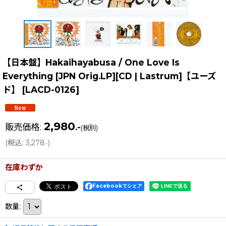
【日本盤】Hakaihayabusa / One Love Is
Everything [JPN Orig.LP][CD | Lastrum]【ユーズ
ド】
[
LACD-0126
]
2,980
販売価格
:
.-
(税別)
(
税込
:
3,278
)
.-
在庫わずか
Facebookでシェア
数量
: