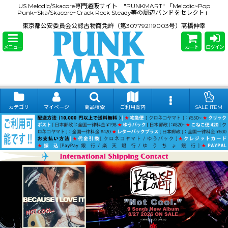
US Melodic/Skacore専門通販サイト "PUNKMART" 「Melodic~Pop
Punk~Ska/Skacore~Crack Rock Steady等の周辺バンドをセレクト」
東京都公安委員会公認古物商免許（第307792119003号）髙橋伸幸
メニュー
カート
ログイン
カテゴリ
マイページ
商品検索
ご利用案内
SALE ITEM