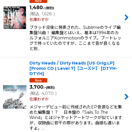
1,480
.-
(税別)
(
税込
:
1,628
)
.-
在庫わずか
ブラッド没後に発表された、Sublimeのライブ編
集盤16曲！ 編集盤とはいえ、基本は1994年のカ
ルフォルニアKommotionのライブ。ブートレッ
グで持っていたのですが、ここまで音が良くなる
と別…
Dirty Heads / Dirty Heads [US Orig.LP]
[Promo CD | Level 7]【ユーズド】
[
DTYH-
DTYH
]
3,700
.-
(税別)
(
税込
:
4,070
)
.-
在庫わずか
メジャーデビュー前に作成されたEP音源などを集
めた編集盤！？ 日本盤の「Sails To The
Wind」とはジャケットアートワークが似ています
が、収録曲に若干の際があります。曲順も違いま
すよ。…