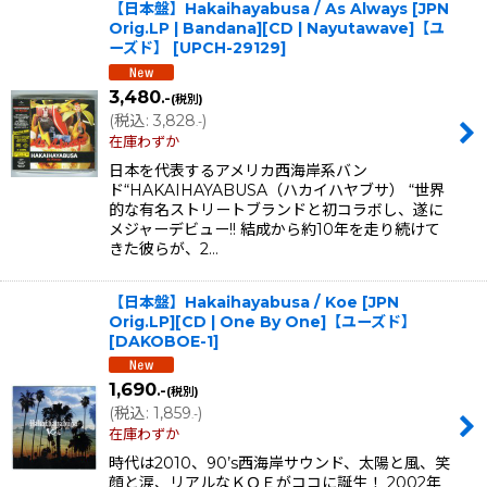
【日本盤】Hakaihayabusa / As Always [JPN
Orig.LP | Bandana][CD | Nayutawave]【ユ
ーズド】
[
UPCH-29129
]
3,480
.-
(税別)
(
税込
:
3,828
)
.-
在庫わずか
日本を代表するアメリカ西海岸系バン
ド“HAKAIHAYABUSA（ハカイハヤブサ） “世界
的な有名ストリートブランドと初コラボし、遂に
メジャーデビュー!! 結成から約10年を走り続けて
きた彼らが、2…
【日本盤】Hakaihayabusa / Koe [JPN
Orig.LP][CD | One By One]【ユーズド】
[
DAKOBOE-1
]
1,690
.-
(税別)
(
税込
:
1,859
)
.-
在庫わずか
時代は2010、90’s西海岸サウンド、太陽と風、笑
顔と涙、リアルなＫＯＥがココに誕生！ 2002年