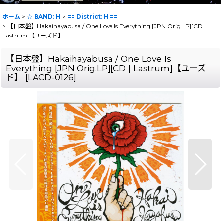
ホーム
>
☆ BAND: H
>
== District: H ==
>
【日本盤】Hakaihayabusa / One Love Is Everything [JPN Orig.LP][CD |
Lastrum]【ユーズド】
【日本盤】Hakaihayabusa / One Love Is
Everything [JPN Orig.LP][CD | Lastrum]【ユーズ
ド】
[
LACD-0126
]