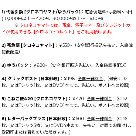
1) 代金引換 [クロネコヤマト/ゆうパック]：
宅急便送料+手数料315円
(10,000円以上～ 420円、30,000円以上～ 630円)
※
クロネコヤマトでは、現金、電子マネー及びクレジットカー
ドが使用できる【クロネコeコレクト】をご利用頂けます。
2) 宅急便 [クロネコヤマト]：
￥550~（安全!銀行振込先払い、入金確
認後配送）
3) ゆうパック：
￥820~（安全!銀行振込先払い、入金確認後配送）
4) クリックポスト [日本郵政]：
￥198
[全国一律料金]
（最安!CD2
枚、又はTシャツ1枚、又はDVD1本まで。先払い。ポストへの投函)
5) こねこ便420 [クロネコヤマト]：
￥420
[全国一律料金]
（CD2
枚、又はTシャツ1枚、又はDVD1本まで。先払い。ポストへの投函)
6) レターパックプラス [日本郵政]：
￥600
[全国一律料金]
（CD6
枚、又はTシャツ3枚、又はDVD4本まで。先払い。対面でお届けし、
受領印または署名をいただきます。)