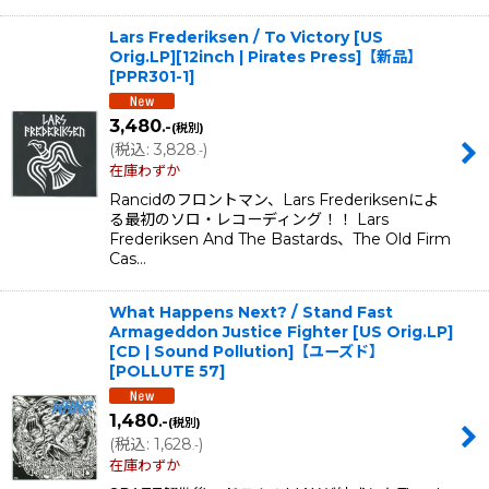
Lars Frederiksen / To Victory [US
Orig.LP][12inch | Pirates Press]【新品】
[
PPR301-1
]
3,480
.-
(税別)
(
税込
:
3,828
)
.-
在庫わずか
Rancidのフロントマン、Lars Frederiksenによ
る最初のソロ・レコーディング！！ Lars
Frederiksen And The Bastards、The Old Firm
Cas…
What Happens Next? / Stand Fast
Armageddon Justice Fighter [US Orig.LP]
[CD | Sound Pollution]【ユーズド】
[
POLLUTE 57
]
1,480
.-
(税別)
(
税込
:
1,628
)
.-
在庫わずか