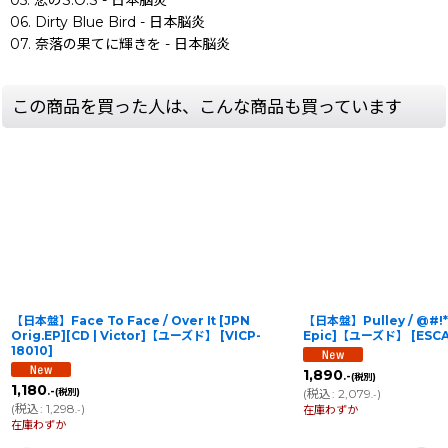
06. Dirty Blue Bird - 日本脳炎
07. 奈落の果てに輝きを - 日本脳炎
この商品を買った人は、こんな商品も買っています
【日本盤】Face To Face / Over It [JPN
【日本盤】Pulley / @#!* [
Orig.EP][CD | Victor]【ユーズド】
[
VICP-
Epic]【ユーズド】
[
ESCA
18010
]
1,890
.-
(税別)
1,180
.-
(税別)
(
税込
:
2,079
)
.-
(
税込
:
1,298
)
在庫わずか
.-
在庫わずか