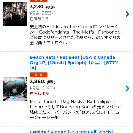
3,230
.-
(税別)
(
税込
:
3,553
)
.-
在庫数 2点
史上初のBottles To The Groundコンピレーショ
ン！ Codefendants、The Meffs、Fishboneな
どの既にリリースされた作品から、選りすぐりの
全12曲！アナログは…
Beach Rats / Rat Beat [USA & Canada
Org.LP] [12inch | Epitaph]【新品】
[
87711-
1A
]
2,860
.-
(税別)
(
税込
:
3,146
)
.-
在庫わずか
Minor Threat、Dag Nasty、Bad Religion、
LifetimeそしてBouncing Soulsの元メンバーが
結成したスーパーバンドの1stアルバム！！ ニュ
ージャージー州…
Farside / Rigged [US Orig.LP][12inch |