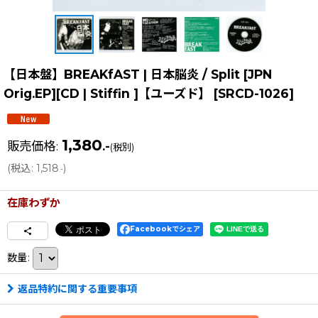
【日本盤】BREAKfAST | 日本脳炎 / Split [JPN
Orig.EP][CD | Stiffin ]【ユーズド】
[
SRCD-1026
]
1,380
販売価格
:
.-
(税別)
(
税込
:
1,518
)
.-
在庫わずか
Facebookでシェア
数量
:
返品特約に関する重要事項