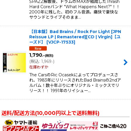
SPAZZ解散後、ドラムのMAXが結成したThrash
Hard Coreバンド "What Happens Next?"！！
2000年に残した、初のフル音源。痛快で豪快な
サウンドとライブそのまま…
【日本盤】Bad Brains / Rock For Light [JPN
Reissue LP | Remastered][CD | Virgin]【ユ
ーズド】
[
VJCP-17533
]
1,790
.-
(税別)
(
税込
:
1,969
)
.-
在庫わずか
The CarsのRic Ocasekによってプロデュースさ
れ、1983年にリリースされたBad Brainsの2ndア
ルバム！数十年ぶりにオリジナル・ミックスでリ
リース！！ 1991年のリイシュー…
送料/配送方法(10,000円以上で送料無料)