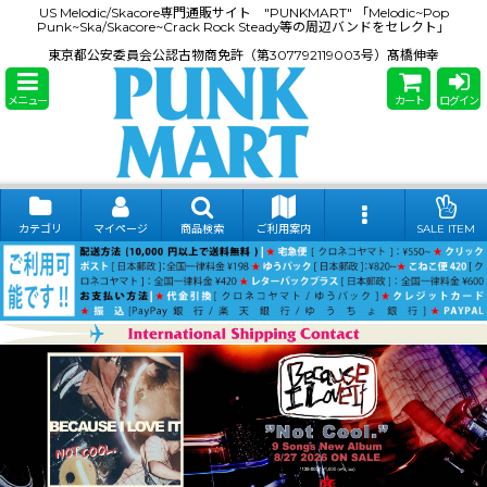
US Melodic/Skacore専門通販サイト "PUNKMART" 「Melodic~Pop
Punk~Ska/Skacore~Crack Rock Steady等の周辺バンドをセレクト」
東京都公安委員会公認古物商免許（第307792119003号）髙橋伸幸
メニュー
カート
ログイン
カテゴリ
マイページ
商品検索
ご利用案内
SALE ITEM