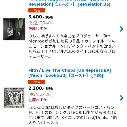
Revelation]【ユーズド】
[
Revelation:33
]
3,400
.-
(税別)
(
税込
:
3,740
)
.-
在庫わずか
のちにほぼすべての楽曲をプロデューサーJim
Monroeが参加した初の作品！カリフォルニアの
エモーショナル・メロディック・バンドの2ndア
ルバム！！ 4thアルバムのタイトルにもなるプロ
デューサー…
Filth / Live The Chaos [US Repress EP]
[7inch | Lookout!]【ユーズド】
[
#30
]
2,200
.-
(税別)
(
税込
:
2,420
)
.-
在庫わずか
Lookout!には珍しいタイプのハードコア・バン
ド、Filthの1STシングル! 80年代後半から90年代
半ばまで活動したベイエリアのCrust/Punk。4曲
入り Notes & Tr…