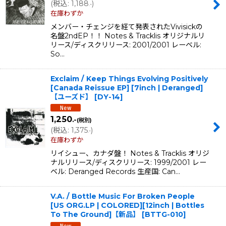
(
税込
:
1,188
)
.-
在庫わずか
メンバー・チェンジを経て発表されたVivisickの
名盤2ndEP！！ Notes & Tracklis オリジナルリ
リース/ディスクリリース: 2001/2001 レーベル:
So…
Exclaim / Keep Things Evolving Positively
[Canada Reissue EP] [7inch | Deranged]
【ユーズド】
[
DY-14
]
1,250
.-
(税別)
(
税込
:
1,375
)
.-
在庫わずか
リイシュー、カナダ盤！ Notes & Tracklis オリジ
ナルリリース/ディスクリリース: 1999/2001 レー
ベル: Deranged Records 生産国: Can…
V.A. / Bottle Music For Broken People
[US ORG.LP | COLORED][12inch | Bottles
To The Ground]【新品】
[
BTTG-010
]