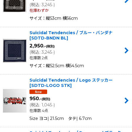
(
税込
:
3,245
)
.-
在庫わずか
サイズ：縦53cm 横56cm
Suicidal Tendencies / ブルー・バンダナ
[
SDTD-BNDN BL
]
2,950
.-
(税別)
(
税込
:
3,245
)
.-
在庫数 2点
サイズ：縦52.5cm 横54.5cm
Suicidal Tendencies / Logo ステッカー
[
SDTD-LOGO STK
]
950
.-
(税別)
(
税込
:
1,045
)
.-
在庫数 4点
Size ヨコ| 21.5cm タテ| 6.7cm