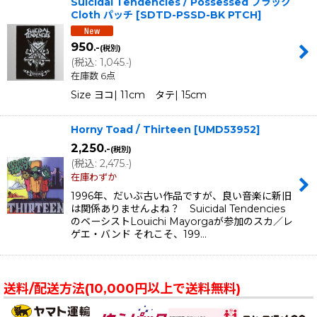
Suicidal Tendencies / Possessed ブラック
Cloth パッチ
[
SDTD-PSSD-BK PTCH
]
950
.-
(税別)
(
税込
:
1,045
)
.-
在庫数 6点
Size ヨコ| 11cm タテ| 15cm
Horny Toad / Thirteen
[
UMD53952
]
2,250
.-
(税別)
(
税込
:
2,475
)
.-
在庫わずか
1996年、だいぶ古い作品ですが、良い音楽に新旧
は関係ありませんよね？ Suicidal Tendencies
のベーシストLouichi Mayorgaが参加のスカ／レ
ゲエ・バンド それこそ、199…
送料/配送方法(10,000円以上で送料無料)