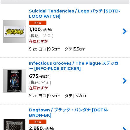
Suicidal Tendencies / Logo パッチ
[
SDTD-
LOGO PATCH
]
1,100
.-
(税別)
(
税込
:
1,210
)
.-
在庫わずか
Size ヨコ|9.5cm タテ|5.5cm
Infectious Grooves / The Plague ステッカ
ー
[
INFC-PLGE STICKER
]
675
.-
(税別)
(
税込
:
743
)
.-
在庫わずか
Size ヨコ|9.5cm タテ|15.2cm
Dogtown / ブラック・バンダナ
[
DGTN-
BNDN-BK
]
2,950
.-
(税別)