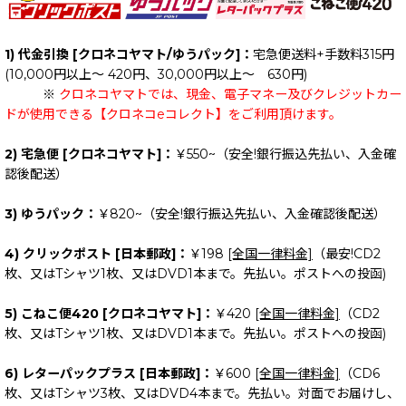
1) 代金引換 [クロネコヤマト/ゆうパック]：
宅急便送料+手数料315円
(10,000円以上～ 420円、30,000円以上～ 630円)
※
クロネコヤマトでは、現金、電子マネー及びクレジットカー
ドが使用できる【クロネコeコレクト】をご利用頂けます。
2) 宅急便 [クロネコヤマト]：
￥550~（安全!銀行振込先払い、入金確
認後配送）
3) ゆうパック：
￥820~（安全!銀行振込先払い、入金確認後配送）
4) クリックポスト [日本郵政]：
￥198
[全国一律料金]
（最安!CD2
枚、又はTシャツ1枚、又はDVD1本まで。先払い。ポストへの投函)
5) こねこ便420 [クロネコヤマト]：
￥420
[全国一律料金]
（CD2
枚、又はTシャツ1枚、又はDVD1本まで。先払い。ポストへの投函)
6) レターパックプラス [日本郵政]：
￥600
[全国一律料金]
（CD6
枚、又はTシャツ3枚、又はDVD4本まで。先払い。対面でお届けし、