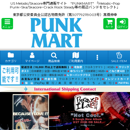
US Melodic/Skacore専門通販サイト "PUNKMART" 「Melodic~Pop
Punk~Ska/Skacore~Crack Rock Steady等の周辺バンドをセレクト」
東京都公安委員会公認古物商免許（第307792119003号）髙橋伸幸
メニュー
カート
ログイン
カテゴリ
マイページ
商品検索
ご利用案内
SALE ITEM