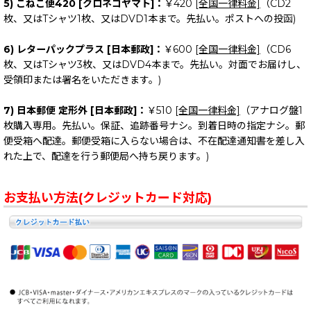
5) こねこ便420 [クロネコヤマト]：
￥420
[全国一律料金]
（CD2
枚、又はTシャツ1枚、又はDVD1本まで。先払い。ポストへの投函)
6) レターパックプラス [日本郵政]：
￥600
[全国一律料金]
（CD6
枚、又はTシャツ3枚、又はDVD4本まで。先払い。対面でお届けし、
受領印または署名をいただきます。)
7) 日本郵便 定形外 [日本郵政]：
￥510
[全国一律料金]
（アナログ盤1
枚購入専用。先払い。保証、追跡番号ナシ。到着日時の指定ナシ。郵
便受箱へ配達。郵便受箱に入らない場合は、不在配達通知書を差し入
れた上で、配達を行う郵便局へ持ち戻ります。)
お支払い方法(クレジットカード対応)