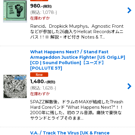
980
.-
(税別)
(
税込
:
1,078
)
.-
在庫わずか
Rancid、Dropkick Murphys、Agnostic Front
などが参加した26曲入りHellcat Recordsオムニ
バス！! ※ 解説・オビ付き Notes & T…
What Happens Next? / Stand Fast
Armageddon Justice Fighter [US Orig.LP]
[CD | Sound Pollution]【ユーズド】
[
POLLUTE 57
]
1,480
.-
(税別)
(
税込
:
1,628
)
.-
在庫わずか
SPAZZ解散後、ドラムのMAXが結成したThrash
Hard Coreバンド "What Happens Next?"！！
2000年に残した、初のフル音源。痛快で豪快な
サウンドとライブそのまま…
V.A. / Track The Virus [UK & France