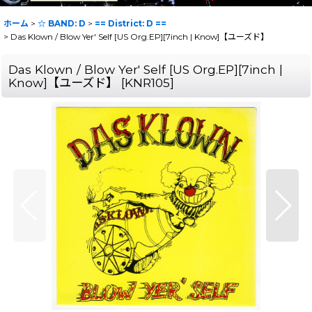
ホーム
>
☆ BAND: D
>
== District: D ==
>
Das Klown / Blow Yer' Self [US Org.EP][7inch | Know]【ユーズド】
Das Klown / Blow Yer' Self [US Org.EP][7inch |
Know]【ユーズド】
[
KNR105
]