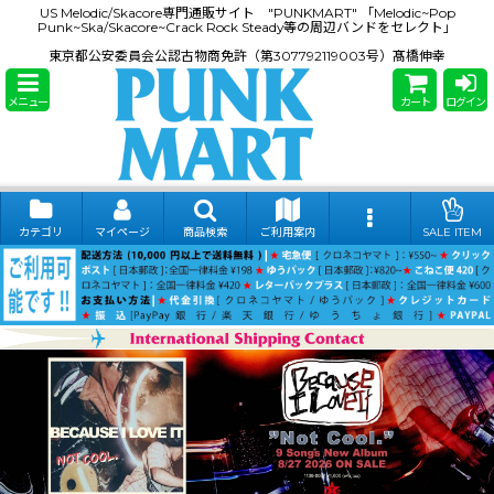
US Melodic/Skacore専門通販サイト "PUNKMART" 「Melodic~Pop
Punk~Ska/Skacore~Crack Rock Steady等の周辺バンドをセレクト」
東京都公安委員会公認古物商免許（第307792119003号）髙橋伸幸
メニュー
カート
ログイン
カテゴリ
マイページ
商品検索
ご利用案内
SALE ITEM