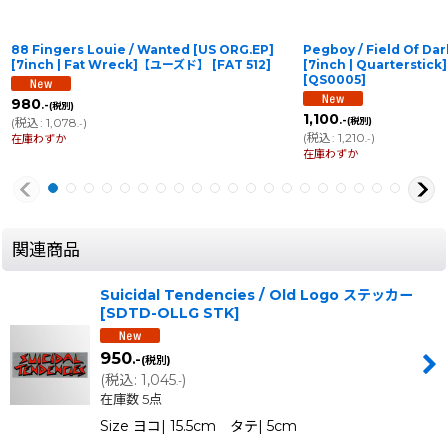
88 Fingers Louie / Wanted [US ORG.EP]
Pegboy / Field Of Da
[7inch | Fat Wreck]【ユーズド】
[
FAT 512
]
[7inch | Quarterst
[
QS0005
]
980
.-
(税別)
1,100
.-
(
税込
:
1,078
)
(税別)
.-
(
税込
:
1,210
)
在庫わずか
.-
在庫わずか
関連商品
Suicidal Tendencies / Old Logo ステッカー
[
SDTD-OLLG STK
]
950
.-
(税別)
(
税込
:
1,045
)
.-
在庫数 5点
Size ヨコ| 15.5cm タテ| 5cm