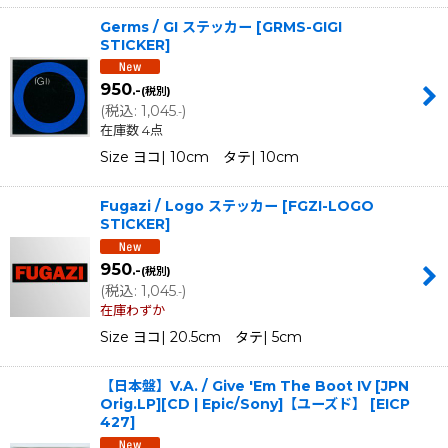
Germs / GI ステッカー
[
GRMS-GIGI
STICKER
]
950
.-
(税別)
(
税込
:
1,045
)
.-
在庫数 4点
Size ヨコ| 10cm タテ| 10cm
Fugazi / Logo ステッカー
[
FGZI-LOGO
STICKER
]
950
.-
(税別)
(
税込
:
1,045
)
.-
在庫わずか
Size ヨコ| 20.5cm タテ| 5cm
【日本盤】V.A. / Give 'Em The Boot IV [JPN
Orig.LP][CD | Epic/Sony]【ユーズド】
[
EICP
427
]