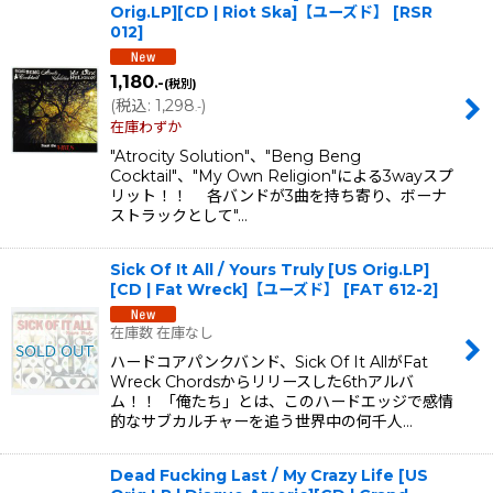
Orig.LP][CD | Riot Ska]【ユーズド】
[
RSR
012
]
1,180
.-
(税別)
(
税込
:
1,298
)
.-
在庫わずか
"Atrocity Solution"、"Beng Beng
Cocktail"、"My Own Religion"による3wayスプ
リット！！ 各バンドが3曲を持ち寄り、ボーナ
ストラックとして"…
Sick Of It All / Yours Truly [US Orig.LP]
[CD | Fat Wreck]【ユーズド】
[
FAT 612-2
]
在庫数 在庫なし
ハードコアパンクバンド、Sick Of It AllがFat
Wreck Chordsからリリースした6thアルバ
ム！！ 「俺たち」とは、このハードエッジで感情
的なサブカルチャーを追う世界中の何千人…
Dead Fucking Last / My Crazy Life [US