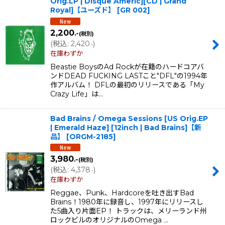
Orig.LP | Disque Americ][CD | Grand
Royal]【ユーズド】
[
GR 002
]
2,200
.-
(税別)
(
税込
:
2,420
)
.-
在庫わずか
Beastie BoysのAd Rockが在籍のハードコアバ
ンドDEAD FUCKING LASTこと"DFL"の1994年
作アルバム！ DFLの最初のリリースである「My
Crazy Life」は…
Bad Brains / Omega Sessions [US Orig.EP
| Emerald Haze] [12inch | Bad Brains]【新
品】
[
ORGM-2185
]
3,980
.-
(税別)
(
税込
:
4,378
)
.-
在庫わずか
Reggae、Punk、Hardcoreを吐き出すBad
Brains！1980年に録音し、1997年にリリースし
た5曲入り片面EP！ トラックは、メリーランド州
ロックビルのオリジナルのOmega …