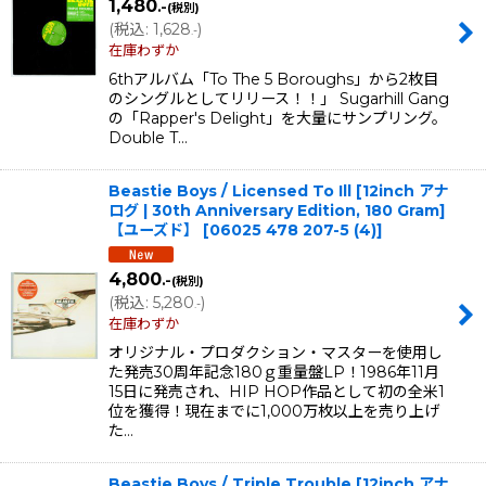
1,480
.-
(税別)
(
税込
:
1,628
)
.-
在庫わずか
6thアルバム「To The 5 Boroughs」から2枚目
のシングルとしてリリース！！」 Sugarhill Gang
の「Rapper's Delight」を大量にサンプリング。
Double T…
Beastie Boys / Licensed To Ill [12inch アナ
ログ | 30th Anniversary Edition, 180 Gram]
【ユーズド】
[
06025 478 207-5 (4)
]
4,800
.-
(税別)
(
税込
:
5,280
)
.-
在庫わずか
オリジナル・プロダクション・マスターを使用し
た発売30周年記念180ｇ重量盤LP！1986年11月
15日に発売され、HIP HOP作品として初の全米1
位を獲得！現在までに1,000万枚以上を売り上げ
た…
Beastie Boys / Triple Trouble [12inch アナ