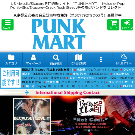
US Melodic/Skacore専門通販サイト "PUNKMART" 「Melodic~Pop
Punk~Ska/Skacore~Crack Rock Steady等の周辺バンドをセレクト」
東京都公安委員会公認古物商免許（第307792119003号）髙橋伸幸
メニュー
カート
ログイン
カテゴリ
マイページ
商品検索
ご利用案内
SALE ITEM