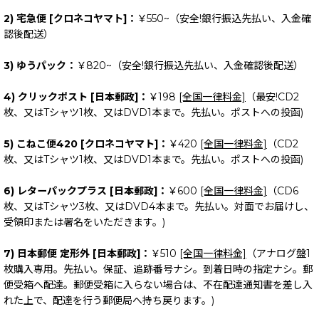
2) 宅急便 [クロネコヤマト]：
￥550~（安全!銀行振込先払い、入金確
認後配送）
3) ゆうパック：
￥820~（安全!銀行振込先払い、入金確認後配送）
4) クリックポスト [日本郵政]：
￥198
[全国一律料金]
（最安!CD2
枚、又はTシャツ1枚、又はDVD1本まで。先払い。ポストへの投函)
5) こねこ便420 [クロネコヤマト]：
￥420
[全国一律料金]
（CD2
枚、又はTシャツ1枚、又はDVD1本まで。先払い。ポストへの投函)
6) レターパックプラス [日本郵政]：
￥600
[全国一律料金]
（CD6
枚、又はTシャツ3枚、又はDVD4本まで。先払い。対面でお届けし、
受領印または署名をいただきます。)
7) 日本郵便 定形外 [日本郵政]：
￥510
[全国一律料金]
（アナログ盤1
枚購入専用。先払い。保証、追跡番号ナシ。到着日時の指定ナシ。郵
便受箱へ配達。郵便受箱に入らない場合は、不在配達通知書を差し入
れた上で、配達を行う郵便局へ持ち戻ります。)