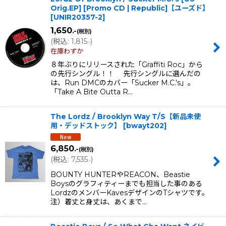
Orig.EP] [Promo CD | Republic]【ユーズド】
[
UNIR20357-2
]
1,650
.-
(税別)
(
税込
:
1,815
)
.-
在庫わずか
８年ぶりにリリースされた「Graffiti Roc」から
の先行シングル！！ 先行シングルに選んだの
は、Run DMCのカバー「Sucker M.C.'s」。
「Take A Bite Outta R…
The Lordz / Brooklyn Way T/S【新品未使
用・デッドストック】
[
bwayt202
]
6,850
.-
(税別)
(
税込
:
7,535
)
.-
BOUNTY HUNTERやREACON、Beastie
Boysのグラフィティーまでも担当した事のある
LordzのメンバーKavesデザインのTシャツです。
注）着丈と身丈は、あくまで…