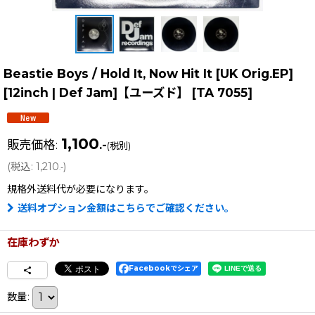
Beastie Boys / Hold It, Now Hit It [UK Orig.EP]
[12inch | Def Jam]【ユーズド】
[
TA 7055
]
1,100
販売価格
:
.-
(税別)
(
税込
:
1,210
)
.-
規格外送料
代が必要になります。
送料オプション金額はこちらでご確認ください。
在庫わずか
Facebookでシェア
数量
: