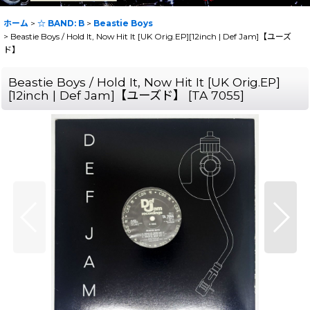
ホーム
>
☆ BAND: B
>
Beastie Boys
>
Beastie Boys / Hold It, Now Hit It [UK Orig.EP][12inch | Def Jam]【ユーズ
ド】
Beastie Boys / Hold It, Now Hit It [UK Orig.EP]
[12inch | Def Jam]【ユーズド】
[
TA 7055
]