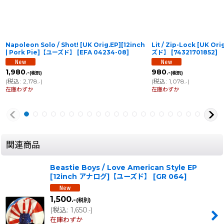
Napoleon Solo / Shot! [UK Orig.EP][12inch
Lit / Zip-Lock [UK Or
| Pork Pie]【ユーズド】
[
EFA 04234-08
]
ズド】
[
74321701852
]
1,980
980
.-
.-
(税別)
(税別)
(
税込
:
2,178
)
(
税込
:
1,078
)
.-
.-
在庫わずか
在庫わずか
関連商品
Beastie Boys / Love American Style EP
[12inch アナログ]【ユーズド】
[
GR 064
]
1,500
.-
(税別)
(
税込
:
1,650
)
.-
在庫わずか