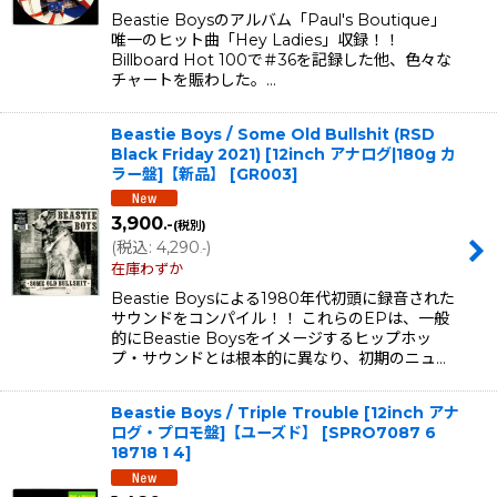
Beastie Boysのアルバム「Paul's Boutique」
唯一のヒット曲「Hey Ladies」収録！！
Billboard Hot 100で＃36を記録した他、色々な
チャートを賑わした。…
Beastie Boys / Some Old Bullshit (RSD
Black Friday 2021) [12inch アナログ|180g カ
ラー盤]【新品】
[
GR003
]
3,900
.-
(税別)
(
税込
:
4,290
)
.-
在庫わずか
Beastie Boysによる1980年代初頭に録音された
サウンドをコンパイル！！ これらのEPは、一般
的にBeastie Boysをイメージするヒップホッ
プ・サウンドとは根本的に異なり、初期のニュ…
Beastie Boys / Triple Trouble [12inch アナ
ログ・プロモ盤]【ユーズド】
[
SPRO7087 6
18718 1 4
]