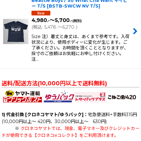
Beastie Boys / So What Cha Want ネイビ
ー T/S
[
BSTB-SWCW NV T/S
]
4,980
～5,700
.-
.-
(税別)
(
税込
:
5,478
～6,270
)
.-
.-
Size 注）着丈と身丈は、あくまで参考です。入荷
状況により、使用ボディーに変化が生じます。ご
了承ください。お時間を頂くこととなりますが、
採寸のご依頼はお気軽にお申し付けください。
注…
送料/配送方法(10,000円以上で送料無料)
1) 代金引換 [クロネコヤマト/ゆうパック]：
宅急便送料+手数料315円
(10,000円以上～ 420円、30,000円以上～ 630円)
※
クロネコヤマトでは、現金、電子マネー及びクレジットカー
ドが使用できる【クロネコeコレクト】をご利用頂けます。