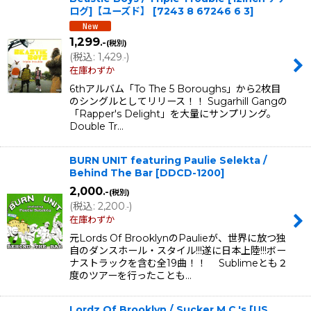
ログ]【ユーズド】
[
7243 8 67246 6 3
]
1,299
.-
(税別)
(
税込
:
1,429
)
.-
在庫わずか
6thアルバム「To The 5 Boroughs」から2枚目
のシングルとしてリリース！！ Sugarhill Gangの
「Rapper's Delight」を大量にサンプリング。
Double Tr…
BURN UNIT featuring Paulie Selekta /
Behind The Bar
[
DDCD-1200
]
2,000
.-
(税別)
(
税込
:
2,200
)
.-
在庫わずか
元Lords Of BrooklynのPaulieが、世界に放つ独
自のダンスホール・スタイル!!!遂に日本上陸!!!ボー
ナストラックを含む全19曲！！ Sublimeとも２
度のツアーを行ったことも…
Lordz Of Brooklyn / Sucker M.C.'s [US